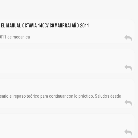
 El Manual Octavia 140cv Comanrrai Año 2011
2011 de mecanica
sario el repaso teórico para continuar con lo práctico. Saludos desde
El Título es incorrecto según el contenido.
Texto o Imagen de portada son erróneos.
No carga o no se visualiza el contenido.