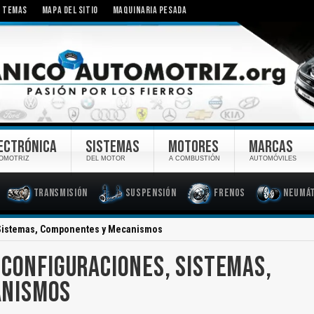
TEMAS
MAPA DEL SITIO
MAQUINARIA PESADA
ECTRÓNICA
SISTEMAS
MOTORES
MARCAS
OMOTRIZ
DEL MOTOR
A COMBUSTIÓN
AUTOMÓVILES
Transmisión
Suspensión
Frenos
Neumát
 Sistemas, Componentes y Mecanismos
 CONFIGURACIONES, SISTEMAS,
ANISMOS