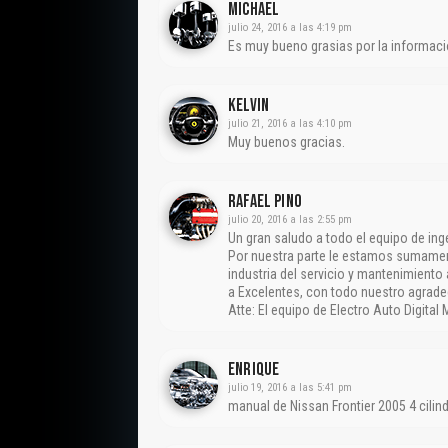
Michael
julio 24, 2016 a las 4:19 pm
Es muy bueno grasias por la informac
Kelvin
julio 21, 2016 a las 4:10 pm
Muy buenos gracias.
Rafael Pino
julio 20, 2016 a las 2:55 pm
Un gran saludo a todo el equipo de in
Por nuestra parte le estamos sumament
industria del servicio y mantenimient
a Excelentes, con todo nuestro agrade
Atte: El equipo de Electro Auto Digita
Enrique
julio 19, 2016 a las 5:41 pm
manual de Nissan Frontier 2005 4 cilin