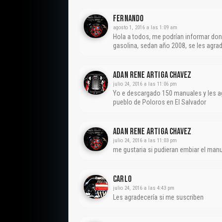
Fernando
agosto 1, 2016 a las 1:09 am
Hola a todos, me podrían informar don
gasolina, sedan año 2008, se les agra
Adan Rene Artiga Chavez
julio 24, 2016 a las 11:06 pm
Yo e descargado 150 manuales y les ag
pueblo de Poloros en El Salvador
Adan Rene Artiga Chavez
julio 24, 2016 a las 11:03 pm
me gustaria si pudieran embiar el man
Carlo
julio 24, 2016 a las 4:43 pm
Les agradecería si me suscriben