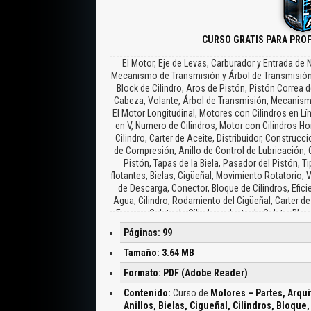
CURSO GRATIS PARA PRO
El Motor, Eje de Levas, Carburador y Entrada de
Mecanismo de Transmisión y Árbol de Transmisión,
Block de Cilindro, Aros de Pistón, Pistón Correa de
Cabeza, Volante, Árbol de Transmisión, Mecanismo
El Motor Longitudinal, Motores con Cilindros en Lí
en V, Numero de Cilindros, Motor con Cilindros Ho
Cilindro, Carter de Aceite, Distribuidor, Construcc
de Compresión, Anillo de Control de Lubricación, O
Pistón, Tapas de la Biela, Pasador del Pistón, Ti
flotantes, Bielas, Cigüeñal, Movimiento Rotatorio, 
de Descarga, Conector, Bloque de Cilindros, Efici
Agua, Cilindro, Rodamiento del Cigüeñal, Carter d
Escape, Culata de Cilindros, Junta de Culata, Blo
Levas Cam-Shaft, Válvulas, Tornillo de Ajuste, E
Páginas: 99
Indirecta, Sistema de Lubricación, Ejes de Balancine
de Aceite, Bomba de Aceite, Carter, Válvula Regulad
Tamaño: 3.64 MB
Bomba de Aceite, Sistema de Refrigeración, Tapa d
Formato: PDF (Adobe Reader)
del Radiador, Cámara de Agua, Cámara de Combust
Ventilador, Banda del Ventilador, Sensor de Tem
Contenido:
Curso de
Motores – Partes, Arqui
de Agua Superior, Boquilla de Entrada, Tapón del R
Anillos, Bielas, Cigueñal, Cilindros, Bloque