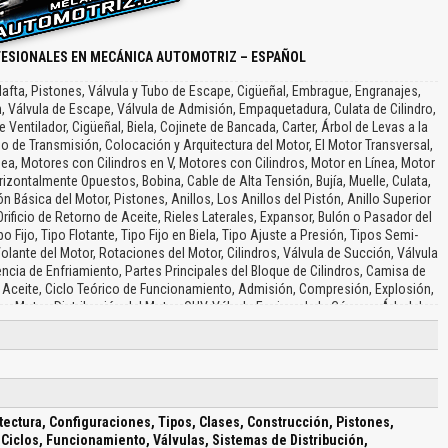
FESIONALES EN MECÁNICA AUTOMOTRIZ – ESPAÑOL
 Nafta, Pistones, Válvula y Tubo de Escape, Cigüeñal, Embrague, Engranajes,
 Válvula de Escape, Válvula de Admisión, Empaquetadura, Culata de Cilindro,
 Ventilador, Cigüeñal, Biela, Cojinete de Bancada, Carter, Árbol de Levas a la
 de Transmisión, Colocación y Arquitectura del Motor, El Motor Transversal,
nea, Motores con Cilindros en V, Motores con Cilindros, Motor en Línea, Motor
rizontalmente Opuestos, Bobina, Cable de Alta Tensión, Bujía, Muelle, Culata,
ión Básica del Motor, Pistones, Anillos, Los Anillos del Pistón, Anillo Superior
rificio de Retorno de Aceite, Rieles Laterales, Expansor, Bulón o Pasador del
po Fijo, Tipo Flotante, Tipo Fijo en Biela, Tipo Ajuste a Presión, Tipos Semi-
Volante del Motor, Rotaciones del Motor, Cilindros, Válvula de Succión, Válvula
encia de Enfriamiento, Partes Principales del Bloque de Cilindros, Camisa de
e Aceite, Ciclo Teórico de Funcionamiento, Admisión, Compresión, Explosión,
que Motor, Distribución del Motor, OHV, Válvula Encima de la Cámara, Árbol de
mpujador Taque, Sistema de Distribución, Distribución Directa, Distribución
s, Turbocompresor, Válvula Enfriador, Enfriador de Aceite, Válvula Filtro, Filtro
ora, Bomba de Aceite, Filtro de Aceite, Colector de Aceite, Colador de Aceite,
e Llenado, Filtro y Acondicionador del Líquido, Derivación, Drenaje, Drenaje
ión, Termostato, Empaque, Agua Caliente, Tapón del Radiador, Abrazadera,
peratura, Camisas Húmedas, Bomba de Agua, Configuración del Radiador, Caja
tectura, Configuraciones, Tipos, Clases, Construcción, Pistones,
adiador, Boca de Llenado, Fondo Superior de los Tubos, Caja de Agua Inferior,
, Ciclos, Funcionamiento, Válvulas, Sistemas de Distribución,