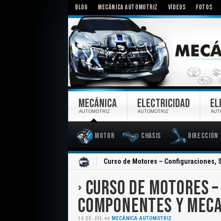
BLOG
MECÁNICA AUTOMOTRIZ
VÍDEOS
FOTOS
MECÁNICA
ELECTRICIDAD
EL
AUTOMOTRIZ
AUTOMOTRIZ
AUT
Motor
Chasis
Dirección
Inicio
Curso de Motores – Configuraciones,
CURSO DE MOTORES –
COMPONENTES Y MEC
16
DE
JUL
en
MECÁNICA AUTOMOTRIZ