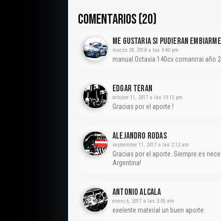
COMENTARIOS (20)
Me Gustaria Si Pudieran Embiarme
marzo 28, 2018 a las 3:40 pm
manual Octavia 140cv comanrrai año 
EDGAR TERAN
octubre 11, 2017 a las 10:15 pm
Gracias por el aporte !
Alejandro Rodas
septiembre 11, 2017 a las 2:12 am
Gracias por el aporte. Siempre es nece
Argentina!
Antonio Alcala
enero 6, 2017 a las 3:05 am
exelente material un buen aporte