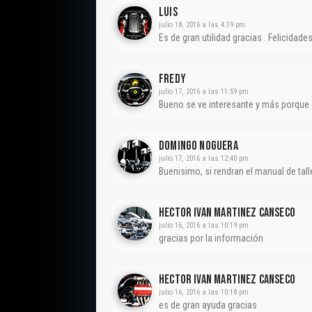
Luis
julio 18, 2016 a las 4:19 pm
Es de gran utilidad gracias . Felicidad
Fredy
julio 17, 2016 a las 11:59 pm
Bueno se ve interesante y más porque 
Domingo Noguera
julio 17, 2016 a las 12:40 pm
Buenisimo, si rendran el manual de tall
Hector Ivan Martinez Canseco
julio 16, 2016 a las 10:19 pm
gracias por la información
Hector Ivan Martinez Canseco
julio 16, 2016 a las 10:18 pm
es de gran ayuda gracias