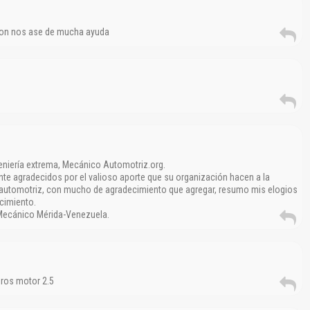
ion nos ase de mucha ayuda
geniería extrema, Mecánico Automotriz.org.
e agradecidos por el valioso aporte que su organización hacen a la
o automotriz, con mucho de agradecimiento que agregar, resumo mis elogios
cimiento.
l Mecánico Mérida-Venezuela.
dros motor 2.5