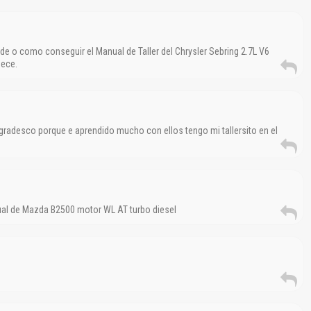
Reportar otro tipo de error...
de o como conseguir el Manual de Taller del Chrysler Sebring 2.7L V6
dece.
radesco porque e aprendido mucho con ellos tengo mi tallersito en el
ual de Mazda B2500 motor WL AT turbo diesel