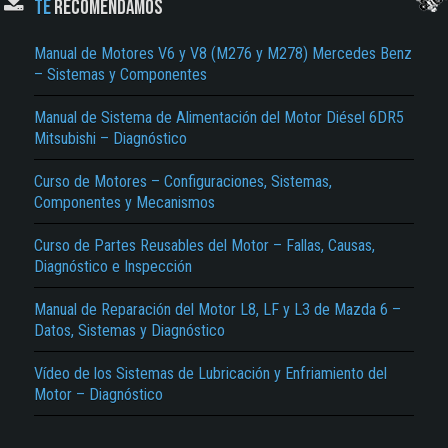
TE
RECOMENDAMOS
Manual de Motores V6 y V8 (M276 y M278) Mercedes Benz
– Sistemas y Componentes
Manual de Sistema de Alimentación del Motor Diésel 6DR5
Mitsubishi – Diagnóstico
Curso de Motores – Configuraciones, Sistemas,
Componentes y Mecanismos
El Título es incorrecto según el contenido.
Texto o Imagen de portada son erróneos.
Curso de Partes Reusables del Motor – Fallas, Causas,
Diagnóstico e Inspección
No carga o no se visualiza el contenido.
Manual de Reparación del Motor L8, LF y L3 de Mazda 6 –
Reportar otro tipo de error...
Datos, Sistemas y Diagnóstico
Vídeo de los Sistemas de Lubricación y Enfriamiento del
Motor – Diagnóstico