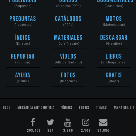
Publicidad
Cursos
Documentales
(Empresas)
(Archivos PPTs)
(Completos)
Preguntas
Catálogos
Motos
(Frecuentes)
(PDFs)
(Motocicletas)
Índice
Materiales
Descargar
(Enlaces)
(Guía Trabajo)
(Gratuitos)
Reportar
Vídeos
Libros
(Notificar)
(Alta Calidad FHD)
(Sin Registrarse)
Ayuda
Fotos
Gratis
(Online)
(Imágenes)
(Bajar)
Blog
Mecánica Automotriz
Vídeos
Fotos
Temas
Mapa del Sit
293,403
331
3,890
2,102
31,886