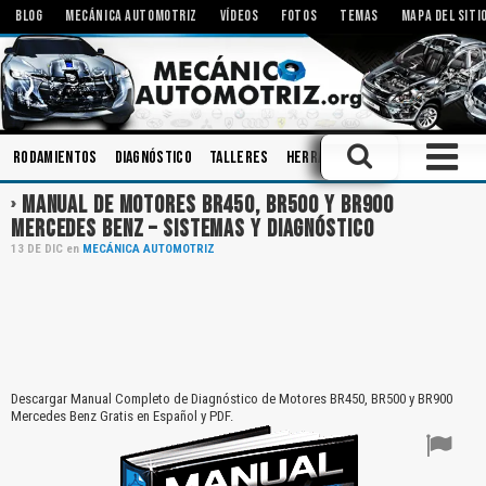
BLOG
MECÁNICA AUTOMOTRIZ
VÍDEOS
FOTOS
TEMAS
MAPA DEL SITI
Rodamientos
Diagnóstico
Talleres
Herramientas
Inyectores
MANUAL DE MOTORES BR450, BR500 Y BR900
MERCEDES BENZ – SISTEMAS Y DIAGNÓSTICO
13
DE
DIC
en
MECÁNICA AUTOMOTRIZ
Descargar Manual Completo de Diagnóstico de Motores BR450, BR500 y BR900
Mercedes Benz Gratis en Español y PDF.