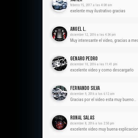
febrero 15, 2017 a las 4:08 am
exelente muy ilustrativo gracias
Angel L.
diciembre 12, 2016 a las 4:34 pm
Muy interesante el video, gracias a m
Genaro Pedro
diciembre 10, 2016 a las 11:41 pm
excelente video y como descargarlo
Fernando Silva
diciembre 9, 2016 a las 6:12 am
Gracias por el video esta muy bueno…
Ronal Salas
diciembre 8, 2016 a las 2:50 pm
excelente video muy buena explicacio