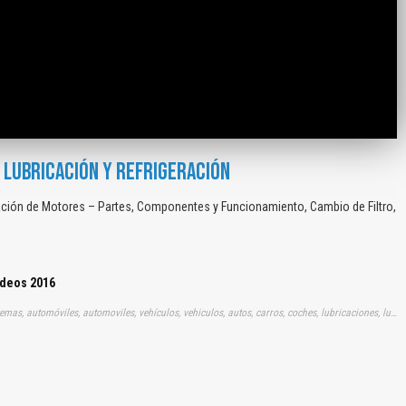
 LUBRICACIÓN Y REFRIGERACIÓN
ación de Motores – Partes, Componentes y Funcionamiento, Cambio de Filtro,
ídeos 2016
Tags: videos, vídeos, videito, audio, visual, gratis, gratuito, sistemas, automóviles, automoviles, vehículos, vehiculos, autos, carros, coches, lubricaciones, lubricantes, lubricando, enfriamientos, refrigeraciones, motores, diagnósticos, diagnosticos, elementos, piezas