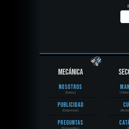
MECÁNICA
SEC
Nosotros
Ma
(Datos)
(Talle
Publicidad
C
(Empresas)
(Arch
Preguntas
Cat
(Frecuentes)
(