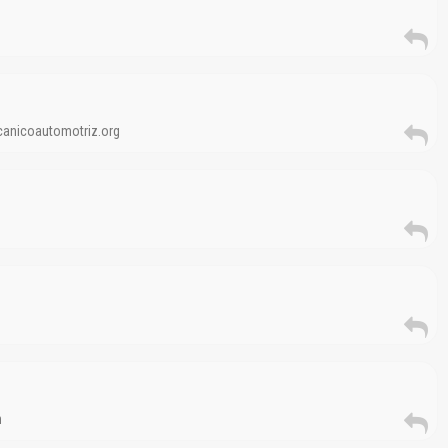
El Título es incorrecto según el contenido.
ecanicoautomotriz.org
Texto o Imagen de portada son erróneos.
No carga o no se visualiza el contenido.
Reportar otro tipo de error...
n