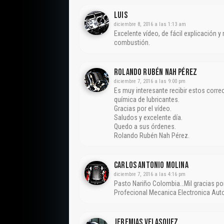
Luis
diciembre 8, 2016 a las 1:13 am
Excelente vídeo, de fácil explicación 
combustión.
Rolando Rubén Nah Pérez
diciembre 7, 2016 a las 9:00 pm
Es muy interesante recibir estos corre
química de lubricantes.
Gracias por el vídeo.
Saludos y excelente día.
Quedo a sus órdenes.
Rolando Rubén Nah Pérez.
CARLOS ANTONIO MOLINA
diciembre 7, 2016 a las 4:16 pm
Pasto Nariño Colombia…Mil gracias por
Profecional Mecanica Electronica Au
Jeremias Velasquez