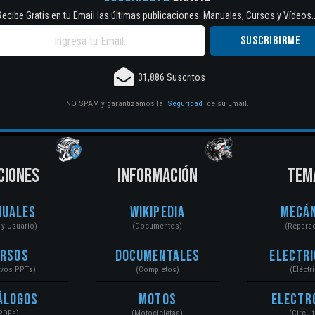
Recibe Gratis en tu Email las últimas publicaciones. Manuales, Cursos y Vídeos..
31,886 Suscritos
NO SPAM y garantizamos la
Seguridad
de su Email.
CIONES
INFORMACIÓN
TEM
nuales
Wikipedia
Mecán
r y Usuario)
(Documentos)
(Repara
ursos
Documentales
Electri
ivos PPTs)
(Completos)
(Eléctr
álogos
Motos
Electr
PDFs)
(Motocicletas)
(Circui