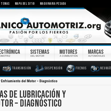
TEMAS
MAPA DEL SITIO
MAQUINARIA PESADA
ECTRÓNICA
SISTEMAS
MOTORES
MARCAS
OMOTRIZ
DEL MOTOR
A COMBUSTIÓN
AUTOMÓVILES
Transmisión
Suspensión
Frenos
Neumát
y Enfriamiento del Motor – Diagnóstico
AS DE LUBRICACIÓN Y
TOR – DIAGNÓSTICO