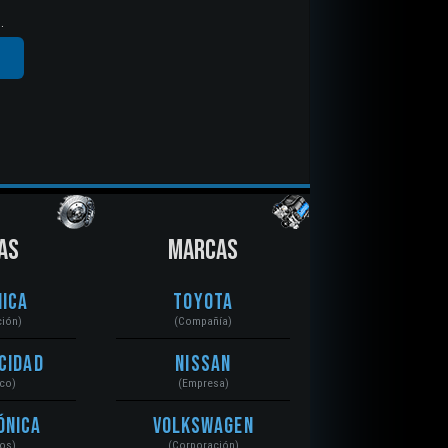
.
AS
MARCAS
ica
Toyota
ción)
(Compañía)
cidad
Nissan
ico)
(Empresa)
ónica
Volkswagen
tos)
(Corporación)