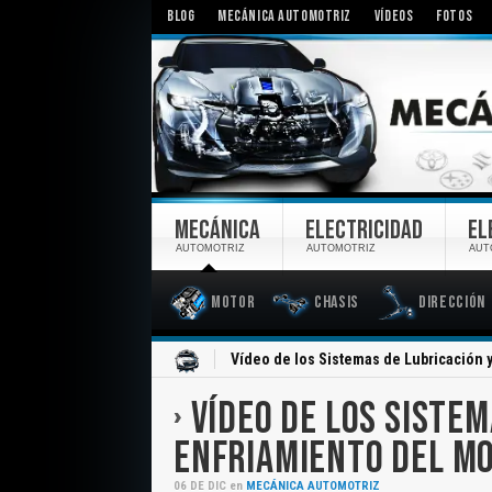
BLOG
MECÁNICA AUTOMOTRIZ
VÍDEOS
FOTOS
MECÁNICA
ELECTRICIDAD
EL
AUTOMOTRIZ
AUTOMOTRIZ
AUT
Motor
Chasis
Dirección
Inicio
Vídeo de los Sistemas de Lubricación 
VÍDEO DE LOS SISTEM
ENFRIAMIENTO DEL MO
06
DE
DIC
en
MECÁNICA AUTOMOTRIZ