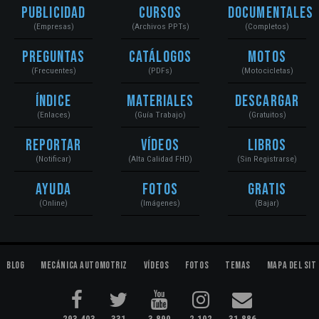
Publicidad
Cursos
Documentales
(Empresas)
(Archivos PPTs)
(Completos)
Preguntas
Catálogos
Motos
(Frecuentes)
(PDFs)
(Motocicletas)
Índice
Materiales
Descargar
(Enlaces)
(Guía Trabajo)
(Gratuitos)
Reportar
Vídeos
Libros
(Notificar)
(Alta Calidad FHD)
(Sin Registrarse)
Ayuda
Fotos
Gratis
(Online)
(Imágenes)
(Bajar)
Blog
Mecánica Automotriz
Vídeos
Fotos
Temas
Mapa del Sit
293,403
331
3,890
2,102
31,886