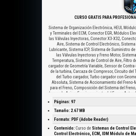
CURSO GRATIS PARA PROFESION
Sistema de Organización Electrónica, HEUI, Módul
y Terminales del ECM, Conector EGR, Módulos Ele
las Válvulas Inyectoras, Conector X3-X32, Conecto
Aire, Sistema de Control Electrónico, Sistem
Lubricante, Sistema ICP, Sistema de Suministro de
las Válvulas Inyectoras y Freno Motor, Sistem
Temperatura, Sistema de Control de Aire, Filtro d
cargador de Geometría Variable, Sensor de Contra-
de la turbina, Carcaza de Compresor, Circuito del
del Turbo cargador, Turbo cargador con Geomet
Absoluta, Sistema de Accionamiento del Freno-M
para el Freno, Composición del Sistema del Freno,
Luces de Aviso, Funcionamiento del Freno, Actuador
el Freno Motor, Válvula de Corte Desactivada, Rail 
Páginas: 97
ECM, Válvula de Alivio del Rail del Freno, Válvula 
Motor, Ajuste del Actuador Hidráulico, Sistema
Tamaño: 2.67 MB
Sistema de Circulación de los Gases de Escape, C
Formato: PDF (Adobe Reader)
EGR, Funcionamiento de la Válvula de EGR, Enfr
Combustible, Componente del Flujo de Combust
Contenido:
Curso de
Sistemas de Control El
Cigüeñal, Filtro de Combustible, Anillo, Bomba 
Control Electrónico, ECM, IDM Módulo de Ma