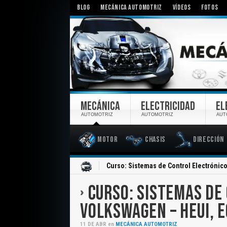
BLOG
MECÁNICA AUTOMOTRIZ
VÍDEOS
FOTOS
MECÁNICA
ELECTRICIDAD
EL
AUTOMOTRIZ
AUTOMOTRIZ
AUT
Motor
Chasis
Dirección
Inicio
Curso: Sistemas de Control Electróni
CURSO: SISTEMAS DE
VOLKSWAGEN – HEUI, 
11
DE
ABR
en
MECÁNICA AUTOMOTRIZ