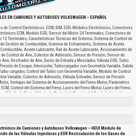
ALES EN CAMIONES Y AUTOBUSES VOLKSWAGEN – ESPAÑOL
os de Control Electrónicos, ECM, IDM, EGR, Módulos Electrónicos, Conectores
ctrónicos ECM, Modulo EGR, Sensor del Motor 24 Terminales, Conectores de
r 12 Terminales, Características Técnicas del Sistema, Sistema de Control de
a de Gestión de Combustible, Sistema de Enfriamiento, Sistema de Aceite
 Combustible, Aceite Lubricante, Rail de Aceite Lubricante, Accionamiento de
a de Control de Aire, Colector de Admisión, Sensor de Presión, Sensor de
e Aire, Resfriador de Aire, Ducto de Entrada y Mezclador, Válvula EGR, Turbo
Presión de Escape, Intercooler, Turbocargador con Geometría Variable, Salida
 Turbo cargador, Control del Turbo con Geometría Variable, Modulo de Control
ría Variable, Colector de Admisión, Válvula Schrader, Sensor de Presión
otor, Ventajas del Sistema de Accionamiento del Freno-Motor, Parámetros
 ECM, Control del Sistema del Freno, Luces del Freno-Motor, Luces del Freno,
, Válvula de Corte, Válvula de Corte de la Presión del Aceite Lubricante para
de Aceite de Alta Presión, Entrada de Aceite, Válvula de Corte Activada por el
de Alivio y Sensor de Presión de Rail, Sensor de Presión del Rail para el Freno-
 de Recirculación de los Gases de Escape, Operación del Circuito del EGR,
ontrol de la Recirculación de los Gases de Escape, Válvula de Control de la
iador del Gas de Escape, Diagrama de Sistema, Sistema de Alimentación de
ible, Culata del Motor, Sensores del Sistema, Revolución y Posición del
ectrónico de Camiones y Autobuses Volkswagen – HEUI Módulo de
de Baja de Presión de Combustible, Sistema de Alimentación de Combustible,
ndo de las Válvulas Inyectoras y EGR Recirculación de los Gases de