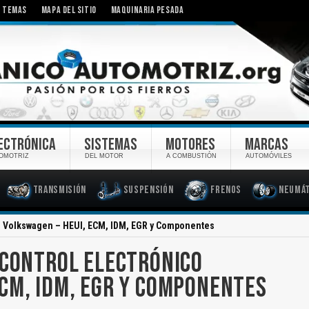
TEMAS
MAPA DEL SITIO
MAQUINARIA PESADA
ECTRÓNICA
SISTEMAS
MOTORES
MARCAS
OMOTRIZ
DEL MOTOR
A COMBUSTIÓN
AUTOMÓVILES
Transmisión
Suspensión
Frenos
Neumát
co Volkswagen – HEUI, ECM, IDM, EGR y Componentes
 CONTROL ELECTRÓNICO
ECM, IDM, EGR Y COMPONENTES