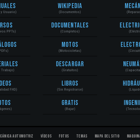
nuales
Wikipedia
Mecán
r y Usuario)
(Documentos)
(Repara
ursos
Documentales
Electri
ivos PPTs)
(Completos)
(Eléctr
álogos
Motos
Electr
PDFs)
(Motocicletas)
(Circui
eriales
Descargar
Neumá
a Trabajo)
(Gratuitos)
(Capacit
ídeos
Libros
Hidráu
Calidad FHD)
(Sin Registrarse)
(Líquid
otos
Gratis
Ingeni
ágenes)
(Bajar)
(Tecnolo
cánica Automotriz
Vídeos
Fotos
Temas
Mapa del Sitio
Maquin