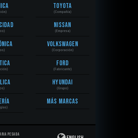
ica
Toyota
ción)
(Compañía)
cidad
Nissan
ico)
(Empresa)
ónica
Volkswagen
tos)
(Corporación)
tica
Ford
ación)
(Fabricante)
lica
Hyundai
os)
(Grupo)
ería
Más Marcas
gías)
aria Pesada
English