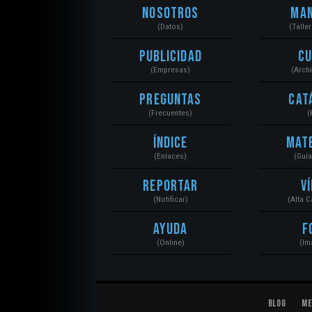
Nosotros
Ma
(Datos)
(Talle
Publicidad
C
(Empresas)
(Arch
Preguntas
Cat
(Frecuentes)
(
Índice
Mat
(Enlaces)
(Guí
Reportar
V
(Notificar)
(Alta 
Ayuda
F
(Online)
(Im
Blog
Me