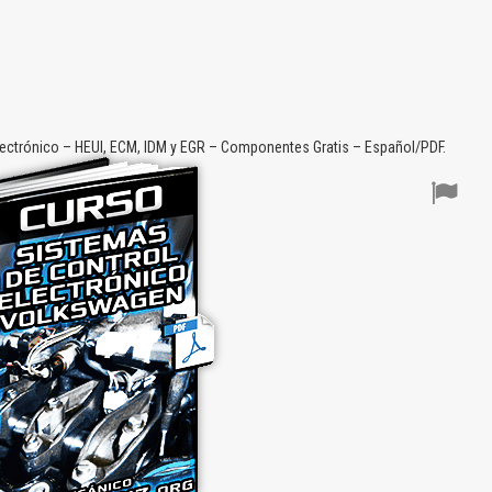
ectrónico – HEUI, ECM, IDM y EGR – Componentes Gratis – Español/PDF.