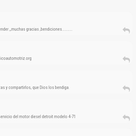
No carga o no se visualiza el contenido.
Reportar otro tipo de error...
ender ,,muchas gracias ,bendiciones………….
nicoautomotriz.org
s y compartirlos, que Dios los bendiga.
ervicio del motor diesel detroit modelo 4-71