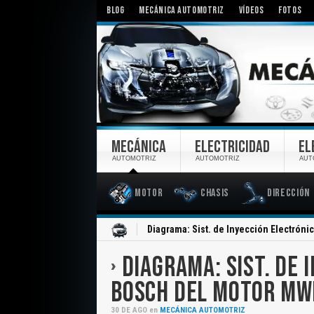
BLOG
MECÁNICA AUTOMOTRIZ
VÍDEOS
FOTOS
MECÁNICA
ELECTRICIDAD
EL
AUTOMOTRIZ
AUTOMOTRIZ
AUT
Motor
Chasis
Dirección
Inicio
Diagrama: Sist. de Inyección Electrón
DIAGRAMA: SIST. DE
BOSCH DEL MOTOR MW
30
DE
AGO
en
MECÁNICA AUTOMOTRIZ