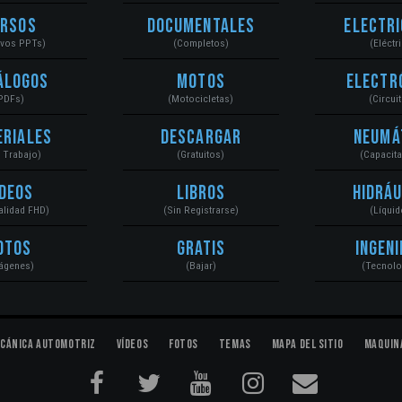
ursos
Documentales
Electri
ivos PPTs)
(Completos)
(Eléctr
álogos
Motos
Electr
PDFs)
(Motocicletas)
(Circui
eriales
Descargar
Neumá
a Trabajo)
(Gratuitos)
(Capacit
ídeos
Libros
Hidráu
Calidad FHD)
(Sin Registrarse)
(Líquid
otos
Gratis
Ingeni
ágenes)
(Bajar)
(Tecnolo
cánica Automotriz
Vídeos
Fotos
Temas
Mapa del Sitio
Maquin