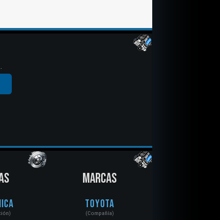
.
AS
MARCAS
ica
Toyota
ción)
(Compañía)