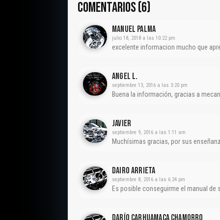
COMENTARIOS (6)
Manuel Palma
julio 18, 2018 a las 10:22 pm
excelente informacion mucho que apr
Angel L.
septiembre 13, 2016 a las 3:20 pm
Buena la información, gracias a meca
Javier
septiembre 9, 2016 a las 1:11 am
Muchísimas gracias, por sus enseñanza
Dairo Arrieta
septiembre 8, 2016 a las 6:24 pm
Es posible conseguirme el manual de s
Darío Carhuamaca Chamorro