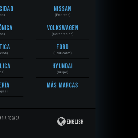
cidad
Nissan
ico)
(Empresa)
ónica
Volkswagen
tos)
(Corporación)
tica
Ford
ación)
(Fabricante)
lica
Hyundai
os)
(Grupo)
ería
Más Marcas
gías)
aria Pesada
English