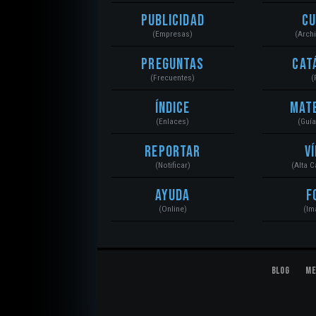
Publicidad
C
(Empresas)
(Arch
Preguntas
Cat
(Frecuentes)
(
Índice
Mat
(Enlaces)
(Guí
Reportar
V
(Notificar)
(Alta 
Ayuda
F
(Online)
(Im
Blog
Me