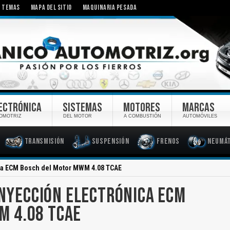
TEMAS
MAPA DEL SITIO
MAQUINARIA PESADA
ECTRÓNICA
SISTEMAS
MOTORES
MARCAS
OMOTRIZ
DEL MOTOR
A COMBUSTIÓN
AUTOMÓVILES
Transmisión
Suspensión
Frenos
Neumát
ica ECM Bosch del Motor MWM 4.08 TCAE
 INYECCIÓN ELECTRÓNICA ECM
M 4.08 TCAE