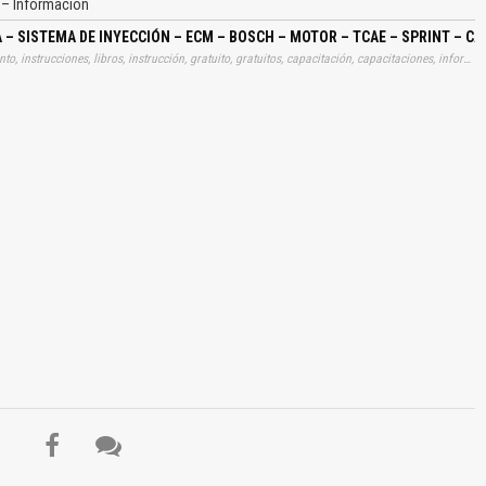
– Información
 – SISTEMA DE INYECCIÓN – ECM – BOSCH – MOTOR – TCAE – SPRINT –
Tags: material, materiales, utilidad, utilitario, archivo, documento, instrucciones, libros, instrucción, gratuito, gratuitos, capacitación, capacitaciones, información, datos, gratis, descargar, diagramas, gestiones, electrónicos, electrónicas, electronicos, electronicas, sistemas, inyecciones, inyectores, motores, bosh, camión, omnibuses, volksvagen, partes, piezas, dispositivos, valvulas, aprender, descargas
El Título es incorrecto según el contenido.
Texto o Imagen de portada son erróneos.