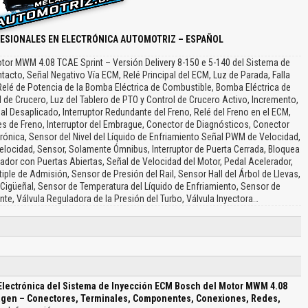
FESIONALES EN ELECTRÓNICA AUTOMOTRIZ – ESPAÑOL
or MWM 4.08 TCAE Sprint – Versión Delivery 8-150 e 5-140 del Sistema de
ntacto, Señal Negativo Vía ECM, Relé Principal del ECM, Luz de Parada, Falla
 Relé de Potencia de la Bomba Eléctrica de Combustible, Bomba Eléctrica de
l de Crucero, Luz del Tablero de PTO y Control de Crucero Activo, Incremento,
dal Desaplicado, Interruptor Redundante del Freno, Relé del Freno en el ECM,
es de Freno, Interruptor del Embrague, Conector de Diagnósticos, Conector
rónica, Sensor del Nivel del Líquido de Enfriamiento Señal PWM de Velocidad,
elocidad, Sensor, Solamente Ómnibus, Interruptor de Puerta Cerrada, Bloquea
ador con Puertas Abiertas, Señal de Velocidad del Motor, Pedal Acelerador,
iple de Admisión, Sensor de Presión del Rail, Sensor Hall del Árbol de Llevas,
 Cigüeñal, Sensor de Temperatura del Líquido de Enfriamiento, Sensor de
te, Válvula Reguladora de la Presión del Turbo, Válvula Inyectora…
Electrónica del Sistema de Inyección ECM Bosch del Motor MWM 4.08
agen – Conectores, Terminales, Componentes, Conexiones, Redes,