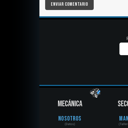
MECÁNICA
SEC
Nosotros
Ma
(Datos)
(Talle