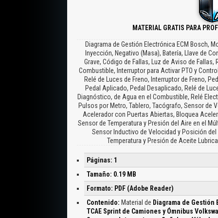
MATERIAL GRATIS PARA PRO
Diagrama de Gestión Electrónica ECM Bosch, Mot
Inyección, Negativo (Masa), Batería, Llave de Co
Grave, Código de Fallas, Luz de Aviso de Fallas,
Combustible, Interruptor para Activar PTO y Contro
Relé de Luces de Freno, Interruptor de Freno, Pe
Pedal Aplicado, Pedal Desaplicado, Relé de Luc
Diagnóstico, de Agua en el Combustible, Relé Elect
Pulsos por Metro, Tablero, Tacógrafo, Sensor de V
Acelerador con Puertas Abiertas, Bloquea Aceler
Sensor de Temperatura y Presión del Aire en el Múlt
Sensor Inductivo de Velocidad y Posición del
Temperatura y Presión de Aceite Lubrican
Páginas: 1
Tamaño: 0.19 MB
Formato: PDF (Adobe Reader)
Contenido:
Material de
Diagrama de Gestión 
TCAE Sprint de Camiones y Ómnibus Volksw