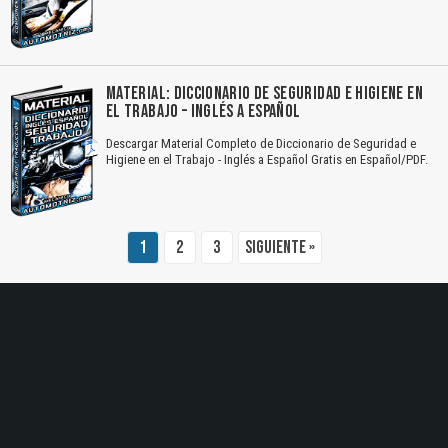
El Título es incorrecto según el contenido.
Texto o Imagen de portada son erróneos.
MATERIAL: DICCIONARIO DE SEGURIDAD E HIGIENE EN
EL TRABAJO – INGLÉS A ESPAÑOL
No carga o no se visualiza el contenido.
Descargar Material Completo de Diccionario de Seguridad e
Reportar otro tipo de error...
Higiene en el Trabajo - Inglés a Español Gratis en Español/PDF.
1
2
3
Siguiente »