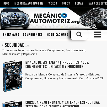
BLOG
MECÁNICA AUTOMOTRIZ
VÍDEOS
FOTOS
TEMAS
MAPA DEL SITI
Engranajes
Componentes
Modificaciones
Mecanismos
Carrocer
SEGURIDAD
(24)
Todo sobre Seguridad en Sistemas, Componentes, Funcionamiento,
Mantenimiento y Reparación.
MANUAL DE SISTEMA ANTIRROBO – ESTADOS,
COMPONENTES, UBICACIÓN Y FUNCIONES
Descargar Manual Completo de Sistema Antirrobo - Estados,
Componentes, Ubicación y Funcionamiento Gratis/Español/PDF.
CURSO: AIRBAG FRONTAL Y LATERAL – ESTRUCTURA,
SISTEMA, CONDICIONES Y ACTIVACIÓN