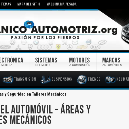
TEMAS
MAPA DEL SITIO
MAQUINARIA PESADA
ECTRÓNICA
SISTEMAS
MOTORES
MARCAS
OMOTRIZ
DEL MOTOR
A COMBUSTIÓN
AUTOMÓVILES
Transmisión
Suspensión
Frenos
Neumát
as y Seguridad en Talleres Mecánicos
EL AUTOMÓVIL – ÁREAS Y
ES MECÁNICOS