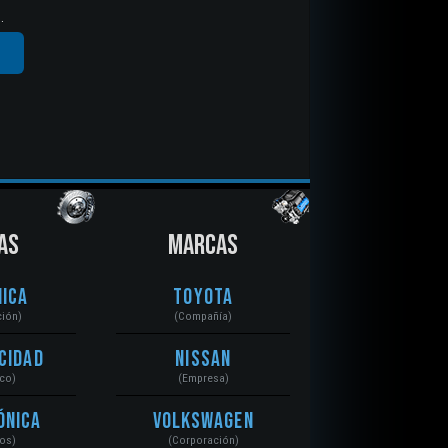
.
AS
MARCAS
ica
Toyota
ción)
(Compañía)
cidad
Nissan
ico)
(Empresa)
ónica
Volkswagen
tos)
(Corporación)