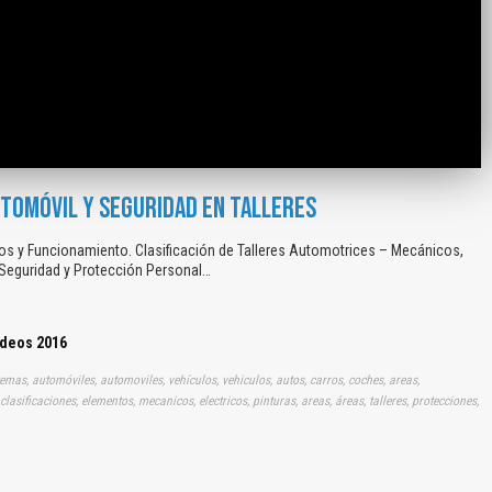
TOMÓVIL Y SEGURIDAD EN TALLERES
 y Funcionamiento. Clasificación de Talleres Automotrices – Mecánicos,
r, Seguridad y Protección Personal…
ídeos 2016
istemas, automóviles, automoviles, vehículos, vehiculos, autos, carros, coches, areas,
clasificaciones, elementos, mecanicos, electricos, pinturas, areas, áreas, talleres, protecciones,