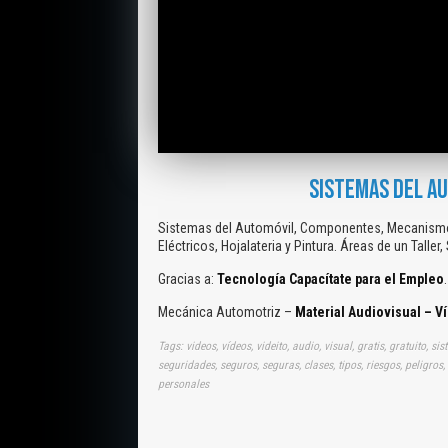
SISTEMAS DEL AU
Sistemas del Automóvil, Componentes, Mecanismos
Eléctricos, Hojalateria y Pintura. Áreas de un Talle
Gracias a:
Tecnología Capacítate para el Empleo
.
Mecánica Automotriz –
Material Audiovisual – V
Tags: videos, vídeos, videito, audio, visual, gratis, gratuito, s
seguridades, seguros, seguras, clases, tipos, riesgos, peligros, 
personales