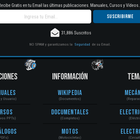
Recibe Gratis en tu Email las últimas publicaciones. Manuales, Cursos y Vídeos..
31,886 Suscritos
NO SPAM y garantizamos la
Seguridad
de su Email.
CIONES
INFORMACIÓN
TEM
nuales
Wikipedia
Mecán
r y Usuario)
(Documentos)
(Repara
ursos
Documentales
Electri
ivos PPTs)
(Completos)
(Eléctr
álogos
Motos
Electr
PDFs)
(Motocicletas)
(Circui