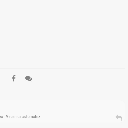
El Título es incorrecto según el contenido.
Texto o Imagen de portada son erróneos.
deo ..Mecanica automotriz
No carga o no se visualiza el contenido.
Reportar otro tipo de error...