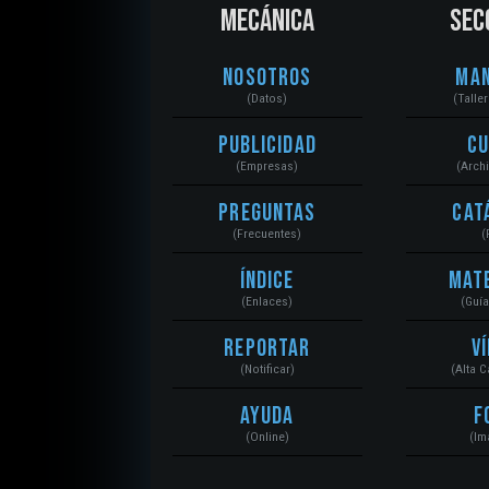
MECÁNICA
SEC
Nosotros
Ma
(Datos)
(Talle
Publicidad
C
(Empresas)
(Arch
Preguntas
Cat
(Frecuentes)
(
Índice
Mat
(Enlaces)
(Guí
Reportar
V
(Notificar)
(Alta 
Ayuda
F
(Online)
(Im