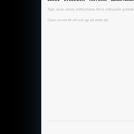
Clave: crs vcn htr cfn nrm sgr atv mctm dsc