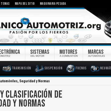
TEMAS
MAPA DEL SITIO
MAQUINARIA PESADA
ECTRÓNICA
SISTEMAS
MOTORES
MARCAS
OMOTRIZ
DEL MOTOR
A COMBUSTIÓN
AUTOMÓVILES
Transmisión
Suspensión
Frenos
Neumát
 Automóviles, Seguridad y Normas
Y CLASIFICACIÓN DE
DAD Y NORMAS