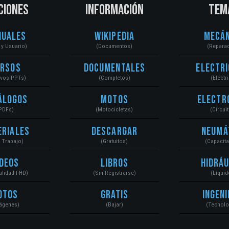
CIONES
INFORMACIÓN
TEM
nuales
Wikipedia
Mecán
r y Usuario)
(Documentos)
(Repara
ursos
Documentales
Electri
ivos PPTs)
(Completos)
(Eléctr
álogos
Motos
Electr
PDFs)
(Motocicletas)
(Circui
eriales
Descargar
Neumá
a Trabajo)
(Gratuitos)
(Capacit
ídeos
Libros
Hidráu
Calidad FHD)
(Sin Registrarse)
(Líquid
otos
Gratis
Ingeni
ágenes)
(Bajar)
(Tecnolo