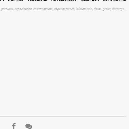
Tags: curso, cursos, instrucciones, libros, instrucción, gratuito, gratuitos, capacitación, entrenamiento, capacitaciones, información, datos, gratis, descargar, vehículo, vehículos, autos, auto, coche, coches, automóvil, automovil, automóviles, automoviles, evolucion, evoluciones, historias, clasificaciones, aprender, descargas, automotrices
El Título es incorrecto según el contenido.
Texto o Imagen de portada son erróneos.
No carga o no se visualiza el contenido.
Reportar otro tipo de error...