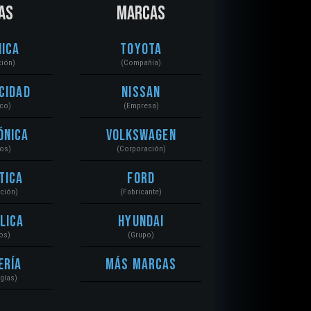
AS
MARCAS
ica
Toyota
ción)
(Compañía)
cidad
Nissan
ico)
(Empresa)
ónica
Volkswagen
tos)
(Corporación)
tica
Ford
ación)
(Fabricante)
lica
Hyundai
os)
(Grupo)
ería
Más Marcas
gías)