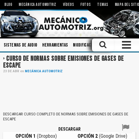
BLOG
MECÁNICA AUTOMOTRIZ
VÍDEOS
FOTOS
TEMAS
MAPA DEL SITI
Sistemas de Audio
Herramientas
Modificaciones
Embrague
Tecn
CURSO DE NORMAS SOBRE EMISIONES DE GASES DE
ESCAPE
23
DE
ABR
en
MECÁNICA AUTOMOTRIZ
DESCARGAR CURSO COMPLETO DE NORMAS SOBRE EMISIONES DE GASES DE
ESCAPE
DESCARGAR
OPCIÓN 1
(Dropbox)
OPCIÓN 2
(Google Drive)