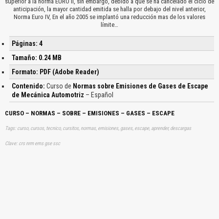
superior a la norma EURO II, sin embargo, debido a que se ha cancelado el ciclo de
anticipación, la mayor cantidad emitida se halla por debajo del nivel anterior,
Norma Euro IV, En el año 2005 se implantó una reducción mas de los valores
límite…
Páginas: 4
Tamaño: 0.24 MB
Formato: PDF (Adobe Reader)
Contenido:
Curso de
Normas sobre Emisiones de Gases de Escape
de Mecánica Automotriz
– Español
CURSO – NORMAS – SOBRE – EMISIONES – GASES – ESCAPE
Tags: curso, cursos, tecnico, cursitos, normas, emisiones, gases, escape, aprender, descargas
Clave: crs nrm ems gse ssc