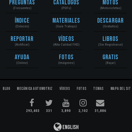
Preguntas
Catálogos
Motos
(Frecuentes)
(PDFs)
(Motocicletas)
Índice
Materiales
Descargar
(Enlaces)
(Guía Trabajo)
(Gratuitos)
Reportar
Vídeos
Libros
(Notificar)
(Alta Calidad FHD)
(Sin Registrarse)
Ayuda
Fotos
Gratis
(Online)
(Imágenes)
(Bajar)
Blog
Mecánica Automotriz
Vídeos
Fotos
Temas
Mapa del Sit
293,403
331
3,890
2,102
31,886
English