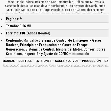
combustible Teórica, Relación de Aire Combustible, Gráfico que Muestra la
Generación de Co, Relación de Aire-combustible, Temperatura de Combustión,
Mientras el Motor Está Frío, Carga Pesada, Sistema de Control de Emisiones,
Descripción, Gases de Escape, Motor, Dispositivos, Cámara de Combustión,
Sistema de Admisión y de Escape, Sistema de Combustible, Sistema de Encendido,
Páginas: 9
(avance Electrónico de la Chispa, Sistema de Encendido Directo, Convertidores
Catalíticos, Sistema de Control de la Desaceleración, Sistema Retardador, Sistema
Tamaño: 0.26 MB
de Corte de Combustible, Sistema de Recirculación de los Gases de Escape,
Formato: PDF (Adobe Reader)
Sistema de Ventilación Positiva del Cárter, Sistema de Control de Emisiones
Evaporables de Combustible, Mejora del Motor, Construcción de la Cámara de
Contenido:
Manual de
Sistema de Control de Emisiones – Gases
Combustión, Sistema de Admisión de Aire, Generación de la Turbulencia,
Nocivos, Principio de Producción de Gases de Escape,
Adopción del Sistema EFI, Convertidores Catalíticos, Introducción, Los
Generación, Sistema de Control, Mejora del Motor, Convertidores
Convertidores Catalíticos, Tipos de Catalizadores, Catalizador de Desoxidación,
Catalizador de Oxidación, Temperatura de Funcionamiento del Catalizador,
Catalíticos, Inspección y Ajuste de CO/HC
– Información
Temperatura del Catalizador, Los Vehículos Equipados, Convertidor Monolítico,
MANUAL – CONTROL – EMISIONES – GASES NOCIVOS – PRODUCCIÓN – GASE
Casquillo Exterior, Red de Cable, Soportes, Catalizador de Triple Acción, Oxido de
Aluminio y Catalizador, Base Monolítica, Tasa de Purificación, Relación de Aire
Tags: manual, manuales, instrucciones, libros, instrucción, gratuito, gratuitos, controles, sistemas emisión, emanaciones, emanación, producciones, escapes, cataliticos, inspecciones, ajustes, aprender, descargas
Combustible, Relación de Aire Combustible Teórica, Sensor de Oxigeno, Inyector…