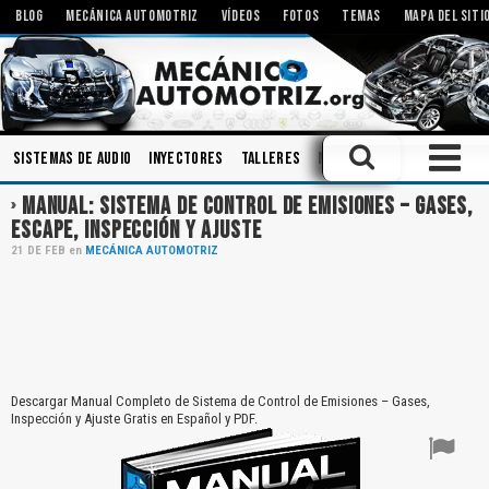
BLOG
MECÁNICA AUTOMOTRIZ
VÍDEOS
FOTOS
TEMAS
MAPA DEL SITI
Sistemas de Audio
Inyectores
Talleres
Modificaciones
Carroce
MANUAL: SISTEMA DE CONTROL DE EMISIONES – GASES,
ESCAPE, INSPECCIÓN Y AJUSTE
21
DE
FEB
en
MECÁNICA AUTOMOTRIZ
Descargar Manual Completo de Sistema de Control de Emisiones – Gases,
Inspección y Ajuste Gratis en Español y PDF.