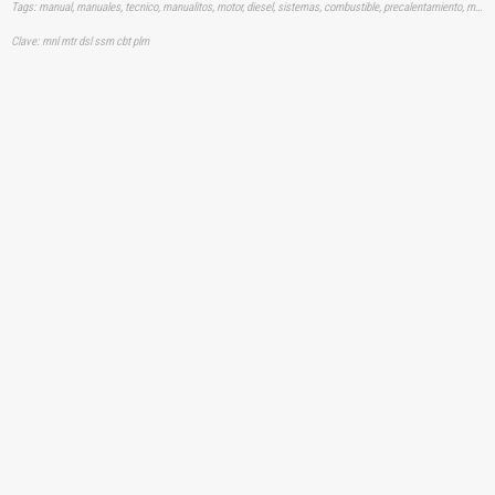
Tags: manual, manuales, tecnico, manualitos, motor, diesel, sistemas, combustible, precalentamiento, mecanica, automotriz, aprender, descargas
Clave: mnl mtr dsl ssm cbt plm