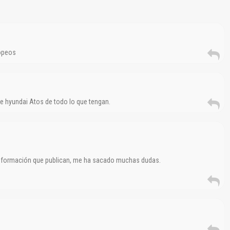
Reportar otro tipo de error...
opeos
de hyundai Atos de todo lo que tengan.
información que publican, me ha sacado muchas dudas.