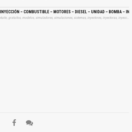
ulo, Análisis de Resultados, Primera Inyección, Intensidad Bobina, Muelle
nyección, Caudal de Salida, Velocidad Aguja, Desplazamiento del Muelle de la
n, Tercera Inyección, Técnica de Inyección Diesel…
INYECCIÓN – COMBUSTIBLE – MOTORES – DIESEL – UNIDAD – BOMBA – I
Tags: manual, manuales, instrucciones, libros, instrucción, gratuito, gratuitos, modelos, simuladores, simulaciones, sistemas, inyectores, inyectoras, inyecciones, combustibles, dísels, diésels, diesels, disels, unidades, bombas, descipciones, partes, hipotesis, calculos, cálculos, analisis, conclusión, aprender, descargas
El Título es incorrecto según el contenido.
Texto o Imagen de portada son erróneos.
No carga o no se visualiza el contenido.