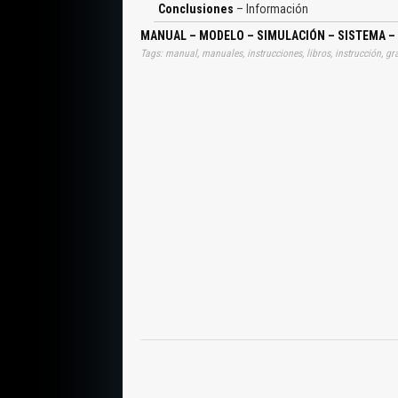
Tiempo Final Electroválvula, Hipótesis de Cálc
Conclusiones
– Información
Electroválvula, Presión del Sistema, Presión de I
Aguja, Segunda Inyecció
MANUAL – MODELO – SIMULACIÓN – SISTEMA – 