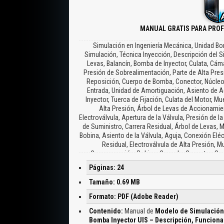
MANUAL GRATIS PARA PRO
Simulación en Ingeniería Mecánica, Unidad Bo
Simulación, Técnica Inyección, Descripción del 
Levas, Balancín, Bomba de Inyector, Culata, Cám
Presión de Sobrealimentación, Parte de Alta Presi
Reposición, Cuerpo de Bomba, Conector, Núcleo 
Entrada, Unidad de Amortiguación, Asiento de A
Inyector, Tuerca de Fijación, Culata del Motor
Alta Presión, Árbol de Levas de Accionamien
Electroválvula, Apertura de la Válvula, Presión de l
de Suministro, Carrera Residual, Árbol de Levas, 
Bobina, Asiento de la Válvula, Aguja, Conexión Eléc
Residual, Electroválvula de Alta Presión, Mu
Compensación, Bobina, Capsula, Conector, Secc
Compensación, Válvula Abierta, Válvula Cerrada, 
Páginas: 24
Reborde Apoyo de Presión, Casquete del Inyector
Aguja, Asiento de Aguja, Punta de Aguja, Agujeros
Tamaño: 0.69 MB
Simulación, Sistema General, La Presión del 
Formato: PDF (Adobe Reader)
Electroválvula, Masa Aguja, Parámetro Girator Varia
Comienzo Electroválvula, Volumen Inyectado, Valo
Contenido:
Manual de
Modelo de Simulación 
Desplazamiento Máximo Electroválvula, Desplazam
Bomba Inyector UIS – Descripción, Funciona