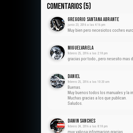
COMENTARIOS (5)
Gregorio Santana Abrante
junio 23, 2016 a las 4:16 pm
Muy bien pero necesiotos coches eur
Miguelvarela
febrero 25, 2016 a las 2:18 pm
gracias por todo , pero nesesito mas 
Daniel
febrero 25, 2016 a las 10:20 am
Buenas.
Muy buenos todos los manuales y la 
Muchas gracias a los que publican.
Saludos.
DAWIN SANCHES
febrero 24, 2016 a las 8:18 pm
muy valiosa informacion gracias