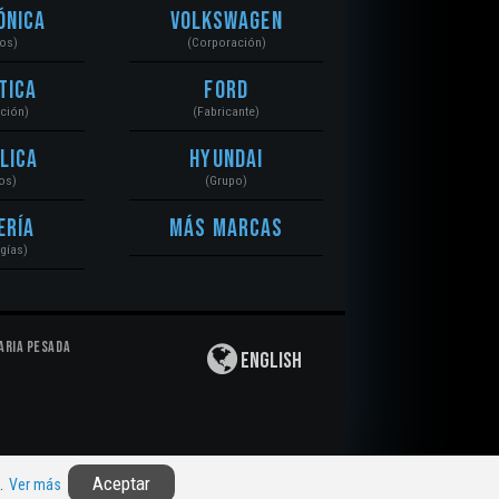
ónica
Volkswagen
tos)
(Corporación)
tica
Ford
ación)
(Fabricante)
lica
Hyundai
os)
(Grupo)
ería
Más Marcas
gías)
aria Pesada
English
Privacidad
|
Derechos de Autor
|
Responsabilidad
Aceptar
n.
Ver más