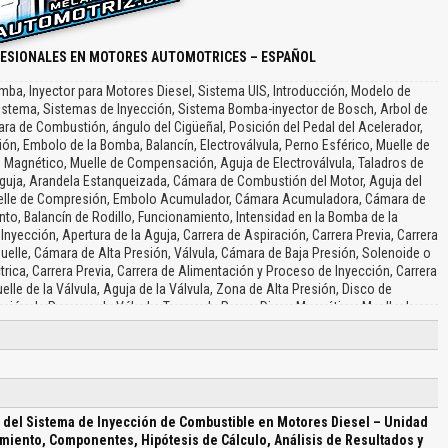
FESIONALES EN MOTORES AUTOMOTRICES – ESPAÑOL
mba, Inyector para Motores Diesel, Sistema UIS, Introducción, Modelo de
Sistema, Sistemas de Inyección, Sistema Bomba-inyector de Bosch, Arbol de
ara de Combustión, ángulo del Cigüeñal, Posición del Pedal del Acelerador,
ón, Embolo de la Bomba, Balancín, Electroválvula, Perno Esférico, Muelle de
Magnético, Muelle de Compensación, Aguja de Electroválvula, Taladros de
guja, Arandela Estanqueizada, Cámara de Combustión del Motor, Aguja del
, Muelle de Compresión, Embolo Acumulador, Cámara Acumuladora, Cámara de
to, Balancín de Rodillo, Funcionamiento, Intensidad en la Bomba de la
a Inyección, Apertura de la Aguja, Carrera de Aspiración, Carrera Previa, Carrera
Muelle, Cámara de Alta Presión, Válvula, Cámara de Baja Presión, Solenoide o
trica, Carrera Previa, Carrera de Alimentación y Proceso de Inyección, Carrera
elle de la Válvula, Aguja de la Válvula, Zona de Alta Presión, Disco de
ión de Paso por la Válvula, Tuerca de Racor, Disco Magnético, Muelle de
Inyector, Inyector de Taladro Ciego, Espiga de Presión, Taladro de Entrada,
, Vástago de Cuerpo del Inyector, Reborde del Cuerpo del Inyector, Guía de
 de Inyección, La Espiga de Presión, Dosificación de la Inyección, Modelo de
Sistema, La Aguja del Inyector, La Electroválvula, Flujo, Esfuerzo, Masa
ble, Voltaje Electroválvula, Área Electroválvula, Rigidez Muelle Aguja, Tiempo
res de los Parámetros, Rigidez Muelle Electroválvula, Velocidad del Embolo,
del Sistema de Inyección de Combustible en Motores Diesel – Unidad
iento Mínimo Aguja, Presión Atmosférica, Tiempo Comienzo Electroválvula,
miento, Componentes, Hipótesis de Cálculo, Análisis de Resultados y