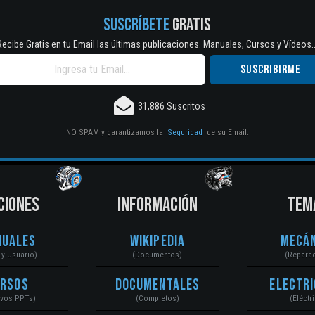
SUSCRÍBETE
GRATIS
Recibe Gratis en tu Email las últimas publicaciones. Manuales, Cursos y Vídeos..
31,886 Suscritos
NO SPAM y garantizamos la
Seguridad
de su Email.
CIONES
INFORMACIÓN
TEM
nuales
Wikipedia
Mecán
r y Usuario)
(Documentos)
(Repara
ursos
Documentales
Electri
ivos PPTs)
(Completos)
(Eléctr