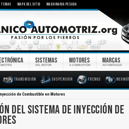
TEMAS
MAPA DEL SITIO
MAQUINARIA PESADA
ECTRÓNICA
SISTEMAS
MOTORES
MARCAS
OMOTRIZ
DEL MOTOR
A COMBUSTIÓN
AUTOMÓVILES
Transmisión
Suspensión
Frenos
Neumát
Inyección de Combustible en Motores
ÓN DEL SISTEMA DE INYECCIÓN DE
ORES