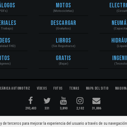
álogos
Motos
Electr
PDFs)
(Motocicletas)
(Circui
eriales
Descargar
Neumá
a Trabajo)
(Gratuitos)
(Capacit
ídeos
Libros
Hidráu
Calidad FHD)
(Sin Registrarse)
(Líquid
otos
Gratis
Ingeni
ágenes)
(Bajar)
(Tecnolo
cánica Automotriz
Vídeos
Fotos
Temas
Mapa del Sitio
Maquin
293,403
331
3,890
2,102
31,886
ectromecánica...
Condiciones
|
y de terceros para mejorar la experiencia del usuario a través de su navegació