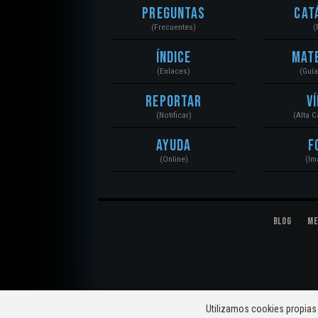
Preguntas
Cat
(Frecuentes)
(
Índice
Mat
(Enlaces)
(Guí
Reportar
V
(Notificar)
(Alta 
Ayuda
F
(Online)
(Im
Blog
Me
© 2020 Mecánica Automotriz. Motores, Sistemas, El
Utilizamos cookies propias 