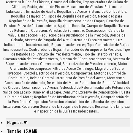
Apriete en la Región Plástica, Camisa del Cilindro, Empaquetadura de Culata de
Cilindros, Pistón, Anillos de Pistón, Mecanismo de Válvulas, Sistema de
Lubricación, Enfriador de Aceite, Boquillas de Aceite, Sistema de Combustible,
Boquillas de Inyección, Tipos de Boquillas de Inyección, Necesidad para
Regulación de la Presión, Boquilla de Inyección de dos Etapas, Pasador de
Presión, Pieza de Distanciamiento, Aguja de Boquilla, Cuerpo de Boquilla, Tuerca
de Retención, Operación, Válvulas de Suministro, Construcción, Cara de la
Válvula, Inspección, Regulación de la Distribución de la Inyección, Bomba de
Cebado, Sistema de Purgado del Aire, Sistema de Precalentamiento, Luz
Indicadora de Incandescencia, Bujías Incandescentes, Tipo Controlador de Bujías
Incandescentes, Controlador de Bujía, Interruptor de Arranque en la Posición, Tipo
de Retardo Fijo, Circuito de Precalentamiento, Tipo de Retardo Variable,
Sincronización de Precalentamiento, Sistema de Súper-incandescencia, Sistema de
Súper-Incandescencia Convencional, Sincronizador de Precalentamiento, Motor
Arrancando, Descompresor, Filtro de Aceite Centrifugo, Magneto de Sobre
inyección, Control Eléctrico de Inyección, Componentes, Motor de Control de
Combustible, Relé de Control, Interruptor de Presión del Aceite, Mecanismo
Construcción de Admisión, Detención del Motor, Reducción del Ruido, Velocidad
de Crucero, Localización de Averías, Velocidad de Ralentí, Insuficiente Potencia de
Salida con Escaso Humo en el Escape, Consumo Excesivo de Combustible, Puesta
a Punto del Motor, Regulación de Distribución de la Inyección, Comprobación de
la Presión de Compresión Remoción e Instalación de la Bomba de Inyección,
Instalación, Reparación General de la Boquilla de Inyección, Desensamble Limpieza
e Inspección de la Bujías Incandescentes…
Páginas: 91
Tamaño: 15.0 MB