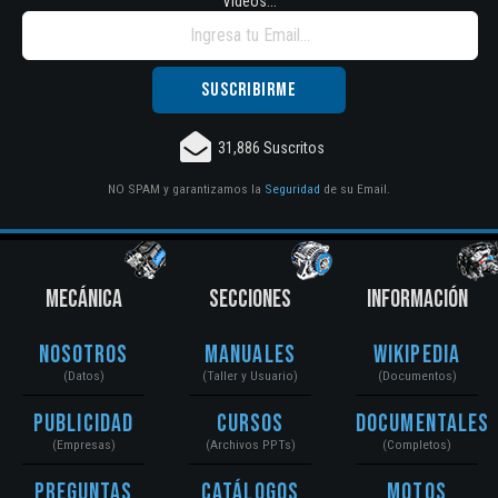
Vídeos...
31,886 Suscritos
NO SPAM y garantizamos la
Seguridad
de su Email.
MECÁNICA
SECCIONES
INFORMACIÓN
Nosotros
Manuales
Wikipedia
(Datos)
(Taller y Usuario)
(Documentos)
Publicidad
Cursos
Documentales
(Empresas)
(Archivos PPTs)
(Completos)
Preguntas
Catálogos
Motos