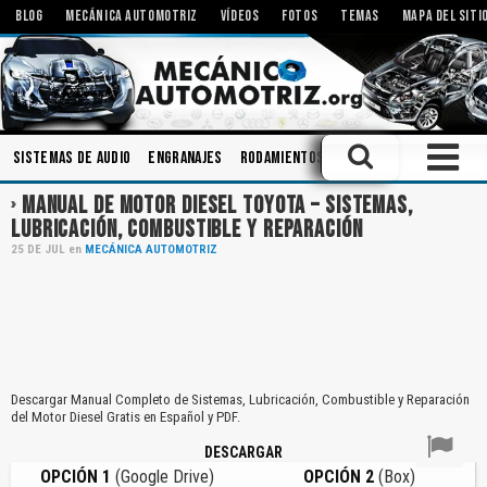
BLOG
MECÁNICA AUTOMOTRIZ
VÍDEOS
FOTOS
TEMAS
MAPA DEL SITI
Sistemas de Audio
Engranajes
Rodamientos
Ingeniería
Inspecci
MANUAL DE MOTOR DIESEL TOYOTA – SISTEMAS,
LUBRICACIÓN, COMBUSTIBLE Y REPARACIÓN
25
DE
JUL
en
MECÁNICA AUTOMOTRIZ
Descargar Manual Completo de Sistemas, Lubricación, Combustible y Reparación
del Motor Diesel Gratis en Español y PDF.
DESCARGAR
OPCIÓN 1
(Google Drive)
OPCIÓN 2
(Box)