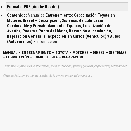
Formato: PDF (Adobe Reader)
Contenido:
Manual de
Entrenamiento: Capacitación Toyota en
Motores Diesel – Descripción, Sistemas de Lubricación,
Combustible y Precalentamiento, Equipos, Localización de
Averías, Puesta a Punto del Motor, Remoción e Instalación,
Reparación General e Inspección en Carros (Vehículos) y Autos
(Automóviles)
– Información
MANUAL – ENTRENAMIENTO – TOYOTA – MOTORES – DIESEL – SISTEMAS
– LUBRICACIÓN – COMBUSTIBLE – REPARACIÓN
Tags: manual, manuales, instrucciones, libros, instrucción, gratuito, gratuitos, capacitación, entrenamiento, capacitaciones, información, datos, gratis, descargar, vehículo, vehículos, autos, auto, coche, coches, automóvil, automovil, automóviles, automoviles, capacitaciones, entrenamientos, toyotas, lubricaciones, combustibles, reparacion, diésels, diesels, averias, fallas, daños, aprender, descargas
Clave: mnl ctp ntm tyt mtr dsl ssm lbc cbt llz avr inp dno rpn vhl atv amr dsc