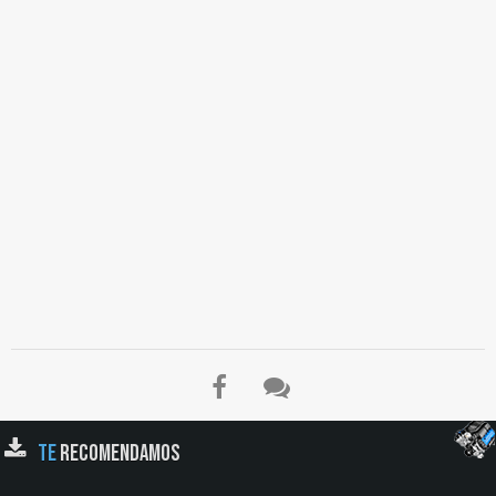
El Título es incorrecto según el contenido.
TE
RECOMENDAMOS
Texto o Imagen de portada son erróneos.