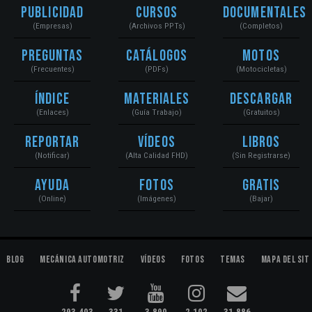
Publicidad
Cursos
Documentales
(Empresas)
(Archivos PPTs)
(Completos)
Preguntas
Catálogos
Motos
(Frecuentes)
(PDFs)
(Motocicletas)
Índice
Materiales
Descargar
(Enlaces)
(Guía Trabajo)
(Gratuitos)
Reportar
Vídeos
Libros
(Notificar)
(Alta Calidad FHD)
(Sin Registrarse)
Ayuda
Fotos
Gratis
(Online)
(Imágenes)
(Bajar)
Blog
Mecánica Automotriz
Vídeos
Fotos
Temas
Mapa del Sit
293,403
331
3,890
2,102
31,886