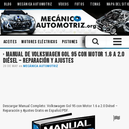
BLOG
MECÁNICA AUTOMOTRIZ
VÍDEOS
FOTOS
TEMAS
MAPA DEL SITI
Aceites
Motores Eléctricos
Pistones
Inyectores
Embrague
MANUAL DE VOLKSWAGEN GOL 95 CON MOTOR 1.6 A 2.0
DIÉSEL – REPARACIÓN Y AJUSTES
20
DE
MAY
en
MECÁNICA AUTOMOTRIZ
Descargar Manual Completo: Volkswagen Gol 95 con Motor 1.6 a 2.0 Diésel –
Reparación y Ajustes Gratis en Español/PDF.