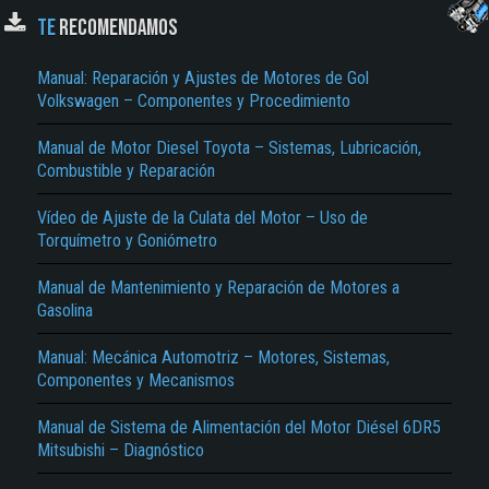
Especificaciones, Funcionamiento, Bomba Inyectora, Reparaciones, Instalación,
TE
RECOMENDAMOS
Controles, Comprobación del Comienzo de Inyección de la Bomba, Control DLE
Régimen de Marcha, Calibración de la Bomba, Inyectores, Extracción del Inyector,
Guía para Diagnostico de Fallas, Prueba de Inyectores, Forma de Chorro,
Manual: Reparación y Ajustes de Motores de Gol
Desarmado del Inyector, Mantenimiento, Plan D Mantenimiento, Preventivo Gol,
Compartimiento Motor, Instrumentos y Controles, Gol GL con Aire Acondicionado,
Volkswagen – Componentes y Procedimiento
Gol GL sin Aire Acondicionado, Esquemas de Circuitos Eléctricos, Inyección
Electrónica CFI, Inyección Electrónica EFI, Interruptor de las Luces…
Manual de Motor Diesel Toyota – Sistemas, Lubricación,
Combustible y Reparación
Vídeo de Ajuste de la Culata del Motor – Uso de
El Título es incorrecto según el contenido.
Torquímetro y Goniómetro
Texto o Imagen de portada son erróneos.
Manual de Mantenimiento y Reparación de Motores a
Gasolina
No carga o no se visualiza el contenido.
Reportar otro tipo de error...
Manual: Mecánica Automotriz – Motores, Sistemas,
Componentes y Mecanismos
Manual de Sistema de Alimentación del Motor Diésel 6DR5
Mitsubishi – Diagnóstico