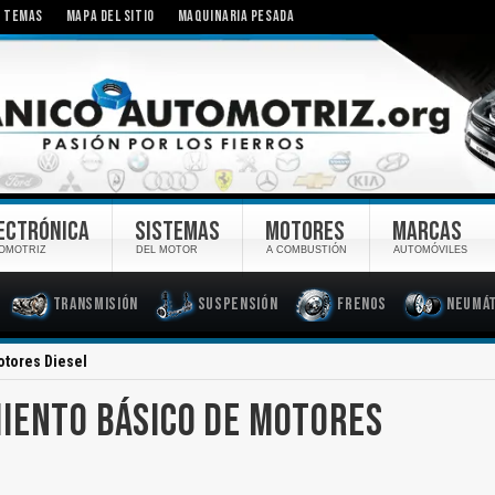
TEMAS
MAPA DEL SITIO
MAQUINARIA PESADA
ECTRÓNICA
SISTEMAS
MOTORES
MARCAS
OMOTRIZ
DEL MOTOR
A COMBUSTIÓN
AUTOMÓVILES
Transmisión
Suspensión
Frenos
Neumát
tores Diesel
IENTO BÁSICO DE MOTORES