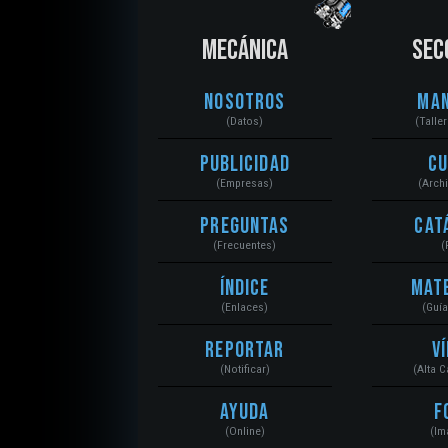
MECÁNICA
SEC
Nosotros
Ma
(Datos)
(Talle
Publicidad
C
(Empresas)
(Arch
Preguntas
Cat
(Frecuentes)
(
Índice
Mat
(Enlaces)
(Guí
Reportar
V
(Notificar)
(Alta 
Ayuda
F
(Online)
(Im