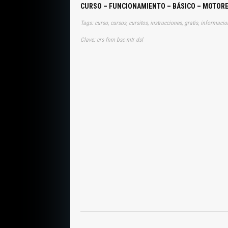
CURSO – FUNCIONAMIENTO – BÁSICO – MOTORE
Tags: curso, cursos, cursitos, instrucciones, gratis, informaci
Clave: crs fnm bsc mtr dsl