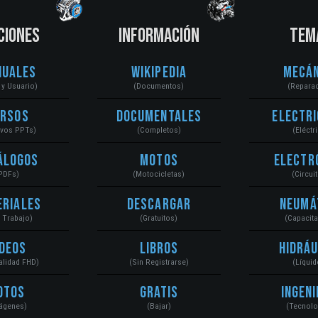
CIONES
INFORMACIÓN
TEM
nuales
Wikipedia
Mecán
r y Usuario)
(Documentos)
(Repara
ursos
Documentales
Electri
ivos PPTs)
(Completos)
(Eléctr
álogos
Motos
Electr
PDFs)
(Motocicletas)
(Circui
eriales
Descargar
Neumá
a Trabajo)
(Gratuitos)
(Capacit
ídeos
Libros
Hidráu
Calidad FHD)
(Sin Registrarse)
(Líquid
otos
Gratis
Ingeni
ágenes)
(Bajar)
(Tecnolo