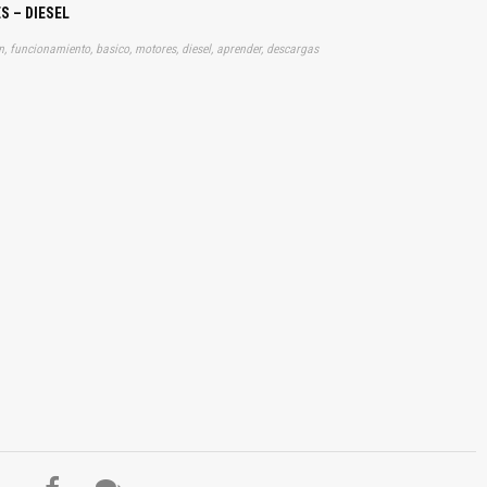
S – DIESEL
on, funcionamiento, basico, motores, diesel, aprender, descargas