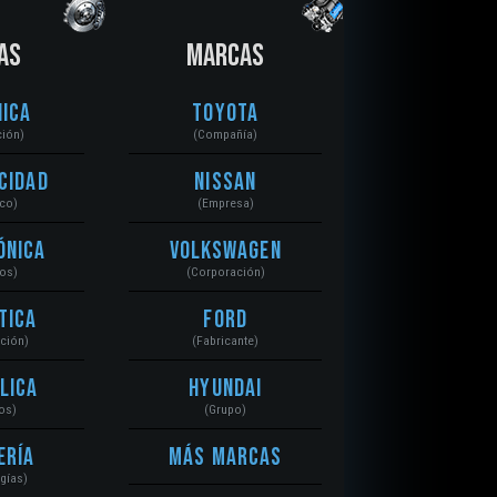
AS
MARCAS
ica
Toyota
ción)
(Compañía)
cidad
Nissan
ico)
(Empresa)
ónica
Volkswagen
tos)
(Corporación)
tica
Ford
ación)
(Fabricante)
lica
Hyundai
os)
(Grupo)
ería
Más Marcas
gías)