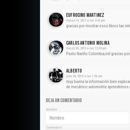
Eufrocino Martinez
marzo 14, 2017 a las 3:52 pm
gracias por mostrar esos libros tan in
CARLOS ANTONIO MOLINA
marzo 26, 2015 a las 12:49 pm
Pasto Nariño Colombia,mil gracias por
Alberto
julio 24, 2014 a las 1:36 am
muy buena la información bien explica
de mecánico automotriz aprendemos m
DEJA UN COMENTARIO
Nombre
Comentario