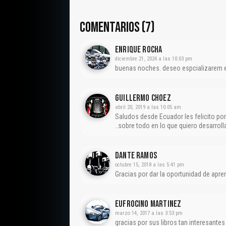
COMENTARIOS (7)
Enrique Rocha
diciembre 21, 2024 a las 10:03 pm
buenas noches. deseo espcializarem e
GUILLERMO CHOEZ
abril 20, 2019 a las 10:05 am
Saludos desde Ecuador les felicito p
..sobre todo en lo que quiero desarrol
Dante Ramos
octubre 15, 2018 a las 5:41 pm
Gracias por dar la oportunidad de apren
Eufrocino Martinez
marzo 14, 2017 a las 3:53 pm
gracias por sus libros tan interesantes