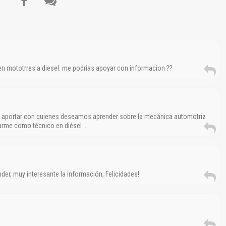
El Título es incorrecto según el contenido.
Texto o Imagen de portada son erróneos.
No carga o no se visualiza el contenido.
Reportar otro tipo de error...
n mototrres a diesel. me podrias apoyar con informacion ??
or aportar con quienes deseamos aprender sobre la mecánica automotriz
larme como técnico en diésel ..
der, muy interesante la información, Felicidades!