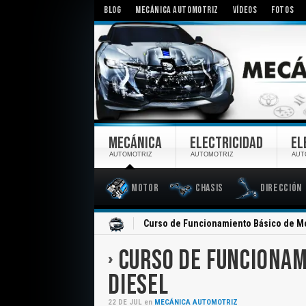
BLOG
MECÁNICA AUTOMOTRIZ
VÍDEOS
FOTOS
MECÁNICA
ELECTRICIDAD
EL
AUTOMOTRIZ
AUTOMOTRIZ
AUT
Motor
Chasis
Dirección
Inicio
Curso de Funcionamiento Básico de Mo
CURSO DE FUNCIONAM
DIESEL
22
DE
JUL
en
MECÁNICA AUTOMOTRIZ