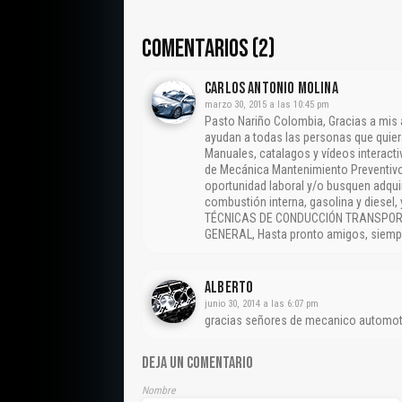
COMENTARIOS (2)
CARLOS ANTONIO MOLINA
marzo 30, 2015 a las 10:45 pm
Pasto Nariño Colombia, Gracias a mis
ayudan a todas las personas que quier
Manuales, catalagos y vídeos interact
de Mecánica Mantenimiento Preventivo
oportunidad laboral y/o busquen adqui
combustión interna, gasolina y diesel
TÉCNICAS DE CONDUCCIÓN TRANSPORT
GENERAL, Hasta pronto amigos, siempr
Alberto
junio 30, 2014 a las 6:07 pm
gracias señores de mecanico automotr
DEJA UN COMENTARIO
Nombre