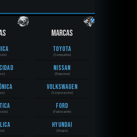
AS
MARCAS
ica
Toyota
ción)
(Compañía)
cidad
Nissan
ico)
(Empresa)
ónica
Volkswagen
tos)
(Corporación)
tica
Ford
ación)
(Fabricante)
lica
Hyundai
os)
(Grupo)