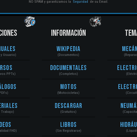
NO SPAM y garantizamos la
Seguridad
de su Email.
CIONES
INFORMACIÓN
TEM
nuales
Wikipedia
Mecán
r y Usuario)
(Documentos)
(Repara
ursos
Documentales
Electri
ivos PPTs)
(Completos)
(Eléctr
álogos
Motos
Electr
PDFs)
(Motocicletas)
(Circui
eriales
Descargar
Neumá
a Trabajo)
(Gratuitos)
(Capacit
ídeos
Libros
Hidráu
Calidad FHD)
(Sin Registrarse)
(Líquid