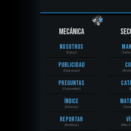
MECÁNICA
SEC
Nosotros
Ma
(Datos)
(Talle
Publicidad
C
(Empresas)
(Arch
Preguntas
Cat
(Frecuentes)
(
Índice
Mat
(Enlaces)
(Guí
Reportar
V
(Notificar)
(Alta 