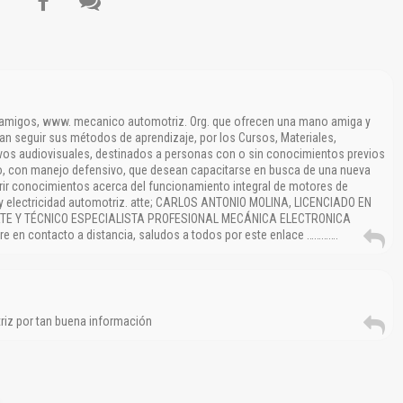
 amigos, www. mecanico automotriz. Org. que ofrecen una mano amiga y
an seguir sus métodos de aprendizaje, por los Cursos, Materiales,
ivos audiovisuales, destinados a personas con o sin conocimientos previos
, con manejo defensivo, que desean capacitarse en busca de una nueva
rir conocimientos acerca del funcionamiento integral de motores de
, y electricidad automotriz. atte; CARLOS ANTONIO MOLINA, LICENCIADO EN
E Y TÉCNICO ESPECIALISTA PROFESIONAL MECÁNICA ELECTRONICA
e en contacto a distancia, saludos a todos por este enlace ………….
iz por tan buena información