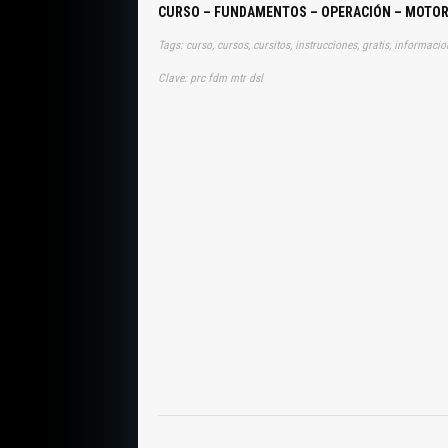
CURSO – FUNDAMENTOS – OPERACIÓN – MOTORE
Tags: curso, cursos, cursitos, instrucciones, gratis, informac
Clave: prc fdm mtr dsl