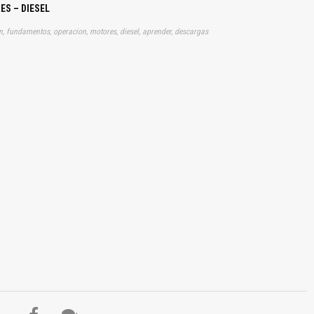
S – DIESEL
ion, fundamentos, operacion, motores, diesel, aprender, descargas
El Título es incorrecto según el contenido.
Texto o Imagen de portada son erróneos.
No carga o no se visualiza el contenido.
Reportar otro tipo de error...