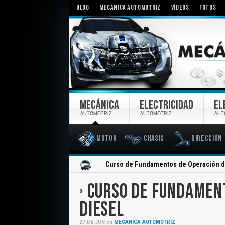
BLOG
MECÁNICA AUTOMOTRIZ
VÍDEOS
FOTOS
MECÁNICA
ELECTRICIDAD
EL
AUTOMOTRIZ
AUTOMOTRIZ
AUT
Motor
Chasis
Dirección
Inicio
Curso de Fundamentos de Operación d
CURSO DE FUNDAMEN
DIESEL
27
DE
JUN
en
MECÁNICA AUTOMOTRIZ