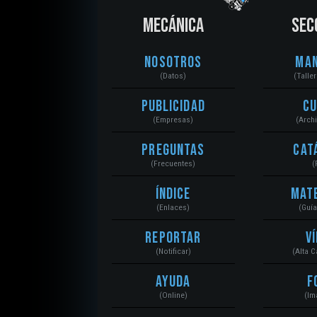
MECÁNICA
SEC
Nosotros
Ma
(Datos)
(Talle
Publicidad
C
(Empresas)
(Arch
Preguntas
Cat
(Frecuentes)
(
Índice
Mat
(Enlaces)
(Guí
Reportar
V
(Notificar)
(Alta 
Ayuda
F
(Online)
(Im