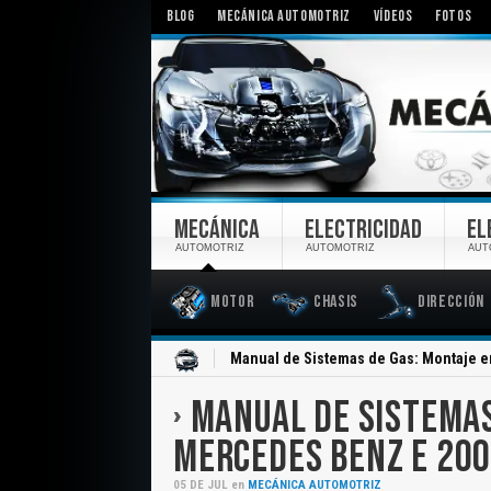
BLOG
MECÁNICA AUTOMOTRIZ
VÍDEOS
FOTOS
MECÁNICA
ELECTRICIDAD
EL
AUTOMOTRIZ
AUTOMOTRIZ
AUT
Motor
Chasis
Dirección
Inicio
Manual de Sistemas de Gas: Montaje 
MANUAL DE SISTEMAS
MERCEDES BENZ E 20
05
DE
JUL
en
MECÁNICA AUTOMOTRIZ