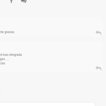
te gracias.
d mas integrada .
gas …..
cias