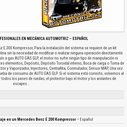
FESIONALES EN MECÁNICA AUTOMOTRIZ – ESPAÑOL
E 200 Kompressor, Para la instalación del sistema se requiere de un kit
lina sin la necesidad de modificar o realizar ninguna operación directamente
ículo a gas AUTO GAS GLP, el motor no sufre ningún tipo de manipulación ni
entes elementos, Depósito, Depósito Toroidal interno, Boca de carga o Toma de
uctor y Vaporizador, Inyectores, Centrallita, Conmutador, Sensor MAP, Una vez
rueba de consumo de AUTO GAS GLP. Si el sistema está correcto, volvemos al
ar todos los pases de ruedas, el protector bajo el motor y los aislantes de
escapes…
taje en un Mercedes Benz E 200 Kompressor
– Español