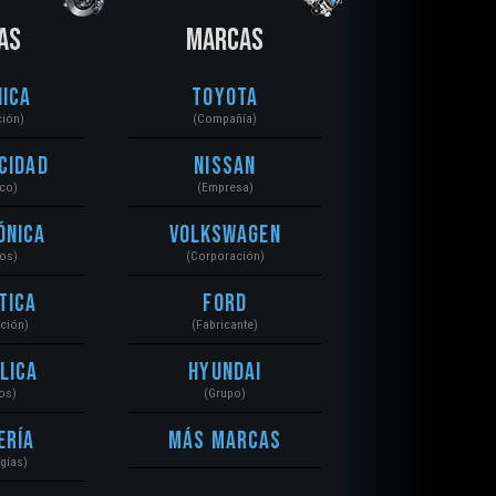
AS
MARCAS
ica
Toyota
ción)
(Compañía)
cidad
Nissan
ico)
(Empresa)
ónica
Volkswagen
tos)
(Corporación)
tica
Ford
ación)
(Fabricante)
lica
Hyundai
os)
(Grupo)
ería
Más Marcas
gías)