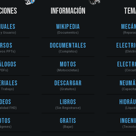
CIONES
INFORMACIÓN
TEM
nuales
Wikipedia
Mecán
r y Usuario)
(Documentos)
(Repara
ursos
Documentales
Electri
ivos PPTs)
(Completos)
(Eléctr
álogos
Motos
Electr
PDFs)
(Motocicletas)
(Circui
eriales
Descargar
Neumá
a Trabajo)
(Gratuitos)
(Capacit
ídeos
Libros
Hidráu
Calidad FHD)
(Sin Registrarse)
(Líquid
otos
Gratis
Ingeni
ágenes)
(Bajar)
(Tecnolo