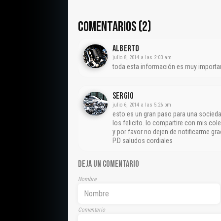
COMENTARIOS (2)
Alberto
julio 8, 2014 a las 2:03 am
toda esta información es muy importan
Sergio
julio 6, 2014 a las 5:26 pm
esto es un gran paso para una socieda
los felicito. lo compartire con mis cole
y por favor no dejen de notificarme gra
P.D saludos cordiales
DEJA UN COMENTARIO
Nombre
Comentario