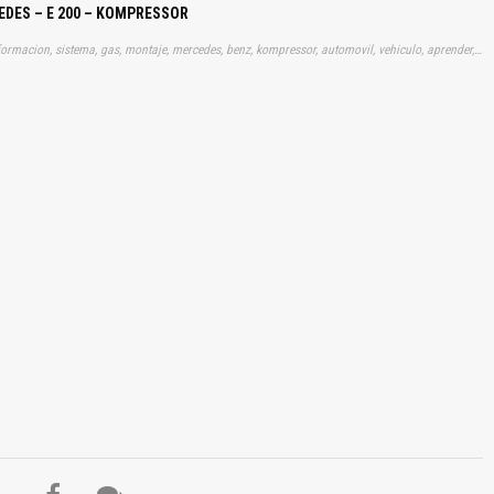
EDES – E 200 – KOMPRESSOR
Tags: manual, instrucciones, manuales, manualitos, gratis, informacion, sistema, gas, montaje, mercedes, benz, kompressor, automovil, vehiculo, aprender, descargas
El Título es incorrecto según el contenido.
Texto o Imagen de portada son erróneos.
No carga o no se visualiza el contenido.
Reportar otro tipo de error...