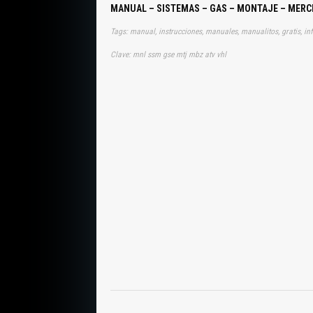
MANUAL – SISTEMAS – GAS – MONTAJE – MERC
Clave: mnl ssm gse mtj mbz atv vhl