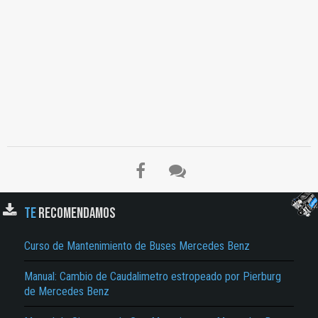
TE
RECOMENDAMOS
El Título es incorrecto según el contenido.
Curso de Mantenimiento de Buses Mercedes Benz
Texto o Imagen de portada son erróneos.
Manual: Cambio de Caudalimetro estropeado por Pierburg
de Mercedes Benz
No carga o no se visualiza el contenido.