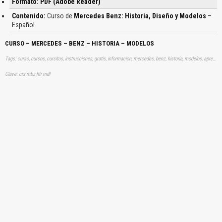
Formato: PDF (Adobe Reader)
Contenido:
Curso de
Mercedes Benz: Historia, Diseño y Modelos
–
Español
CURSO – MERCEDES – BENZ – HISTORIA – MODELOS
Tags: curso, cursos, cursitos, instrucciones, gratis, informacion, mercedes, benz, historia, modelos, aprender, descargas
Clave: crs mbz htr mdl