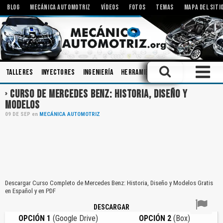
BLOG
MECÁNICA AUTOMOTRIZ
VÍDEOS
FOTOS
TEMAS
MAPA DEL SITI
Talleres
Inyectores
Ingeniería
Herramientas
Engranajes
Amo
CURSO DE MERCEDES BENZ: HISTORIA, DISEÑO Y
MODELOS
09
DE
SEP
en
MECÁNICA AUTOMOTRIZ
Descargar Curso Completo de Mercedes Benz: Historia, Diseño y Modelos Gratis
en Español y en PDF
DESCARGAR
OPCIÓN 1
(Google Drive)
OPCIÓN 2
(Box)