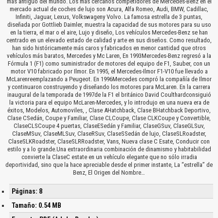
más antiguo del mundo. Los más cercanos competidores de Mercedes-Benz en el
mercado actual de coches de lujo son Acura, Alfa Romeo, Audi, BMW, Cadillac,
Infiniti, Jaguar, Lexus, Volkswageny Volvo. La famosa estrella de 3 puntas,
diseñada por Gottlieb Daimler, muestra la capacidad de sus motores para su uso
en la tierra, el mar o el aire, Lujo y diseño, Los vehículos Mercedes-Benz se han
centrado en un elevado estado de calidad y arte en sus diseños. Como resultado,
han sido históricamente más caros y fabricados en menor cantidad que otros
vehículos más baratos, Mercedes y Mc Laren, En 1993Mercedes-Benz regresó a la
Fórmula 1 (F1) como suministrador de motores del equipo de F1, Sauber, con un
motor V10 fabricado por Ilmor. En 1995, el Mercedes-Ilmor F1-V10 fue llevado a
McLarenreemplazando a Peugeot. En 1996Mercedes compró la compañía de Ilmor
y continuaron construyendo y diseñando los motores para McLaren. En la carrera
inaugural de la temporada de 1997de la F1 el británico David Coulthardconsiguió
la victoria para el equipo McLaren-Mercedes, y lo introdujo en una nueva era de
éxitos, Modelos, Automoviles, , Clase AHatchback, Clase BHatchback Deportivo,
Clase CSedán, Coupe y Familiar, Clase CLCoupe, Clase CLKCoupe y Convertible,
ClaseCLSCoupe 4 puertas, ClaseESedán y Familiar, ClaseGSuv, ClaseGLSuv,
ClaseMSuv, ClaseMLSuv, ClaseRSuv, ClaseSSedán de lujo, ClaseSLRoadster,
ClaseSLKRoadster, ClaseSLRRoadster, Vans, Nueva clase C Esate, Conducir con
estilo y a lo grande.Una extraordinaria combinación de dinamismo y habitabilidad
convierte la ClaseC estate en un vehículo elegante que no sólo irradia
deportividad, sino que la hace apreciable desde el primer instante, La “estrella” de
Benz, El Origen del Nombre…
Páginas: 8
Tamaño: 0.54 MB