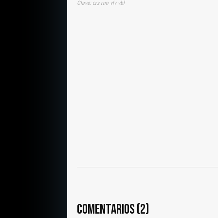
Clave: crs rnn vlv vbl
COMENTARIOS (2)