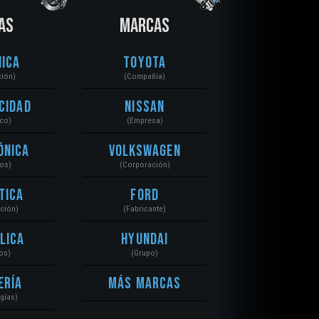
AS
MARCAS
ica
Toyota
ción)
(Compañía)
cidad
Nissan
ico)
(Empresa)
ónica
Volkswagen
tos)
(Corporación)
tica
Ford
ación)
(Fabricante)
lica
Hyundai
os)
(Grupo)
ería
Más Marcas
gías)