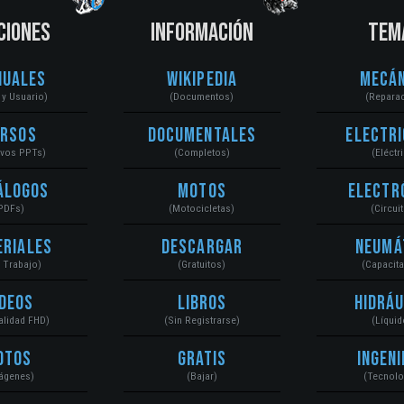
CIONES
INFORMACIÓN
TEM
nuales
Wikipedia
Mecán
r y Usuario)
(Documentos)
(Repara
ursos
Documentales
Electri
ivos PPTs)
(Completos)
(Eléctr
álogos
Motos
Electr
PDFs)
(Motocicletas)
(Circui
eriales
Descargar
Neumá
a Trabajo)
(Gratuitos)
(Capacit
ídeos
Libros
Hidráu
Calidad FHD)
(Sin Registrarse)
(Líquid
otos
Gratis
Ingeni
ágenes)
(Bajar)
(Tecnolo