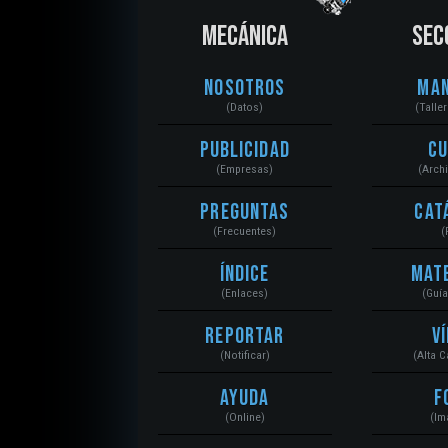
MECÁNICA
SEC
Nosotros
Ma
(Datos)
(Talle
Publicidad
C
(Empresas)
(Arch
Preguntas
Cat
(Frecuentes)
(
Índice
Mat
(Enlaces)
(Guí
Reportar
V
(Notificar)
(Alta 
Ayuda
F
(Online)
(Im