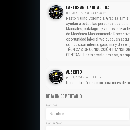
CARLOS ANTONIO MOLINA
marzo 31, 2015 a las 12:08 pm
Pasto Nariño Colombia, Gracias a mis
ayudan a todas las personas que quier
Manuales, catalagos y vídeos interact
de Mecánica Mantenimiento Preventivo
oportunidad laboral y/o busquen adqui
combustión interna, gasolina y diesel
TÉCNICAS DE CONDUCCIÓN TRANSPORT
GENERAL, Hasta pronto amigos, siempr
Alberto
julio 4, 2014 a las 1:48 am
toda esta información para mi es de 
DEJA UN COMENTARIO
Nombre
Comentario