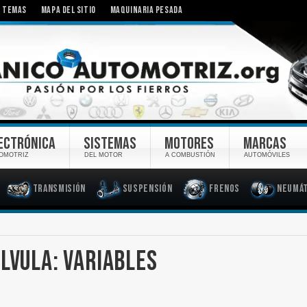
TEMAS
MAPA DEL SITIO
MAQUINARIA PESADA
ECTRÓNICA
SISTEMAS
MOTORES
MARCAS
OMOTRIZ
DEL MOTOR
A COMBUSTIÓN
AUTOMÓVILES
Transmisión
Suspensión
Frenos
Neumát
LVULA: VARIABLES