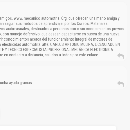
 amigos, www. mecanico automotriz. Org. que ofrecen una mano amiga y
an seguir sus métodos de aprendizaje, por los Cursos, Materiales,
ivos audiovisuales, destinados a personas con o sin conocimientos previos
, con manejo defensivo, que desean capacitarse en busca de una nueva
rir conocimientos acerca del funcionamiento integral de motores de
, y electricidad automotriz. atte; CARLOS ANTONIO MOLINA, LICENCIADO EN
E Y TÉCNICO ESPECIALISTA PROFESIONAL MECÁNICA ELECTRONICA
e en contacto a distancia, saludos a todos por este enlace ………….
mucha ayuda gracias.