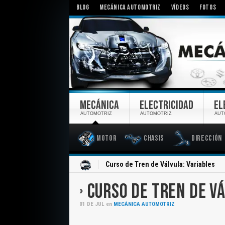
BLOG
MECÁNICA AUTOMOTRIZ
VÍDEOS
FOTOS
MECÁNICA
ELECTRICIDAD
EL
AUTOMOTRIZ
AUTOMOTRIZ
AUT
Motor
Chasis
Dirección
Inicio
Curso de Tren de Válvula: Variables
CURSO DE TREN DE VÁ
01
DE
JUL
en
MECÁNICA AUTOMOTRIZ