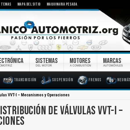
TEMAS
MAPA DEL SITIO
MAQUINARIA PESADA
ECTRÓNICA
SISTEMAS
MOTORES
MARCAS
OMOTRIZ
DEL MOTOR
A COMBUSTIÓN
AUTOMÓVILES
Transmisión
Suspensión
Frenos
Neumát
vulas VVT-I – Mecanismos y Operaciones
ISTRIBUCIÓN DE VÁLVULAS VVT-I –
CIONES