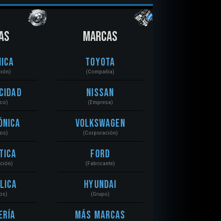
AS
MARCAS
ica
Toyota
ción)
(Compañía)
cidad
Nissan
ico)
(Empresa)
ónica
Volkswagen
tos)
(Corporación)
tica
Ford
ación)
(Fabricante)
lica
Hyundai
os)
(Grupo)
ería
Más Marcas