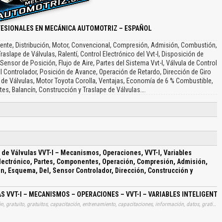
FESIONALES EN MECÁNICA AUTOMOTRIZ – ESPAÑOL
eligente, Distribución, Motor, Convencional, Compresión, Admisión, Combustión,
aslape de Válvulas, Ralentí, Control Electrónico del Vvt-I, Disposición de
nsor de Posición, Flujo de Aire, Partes del Sistema Vvt-I, Válvula de Control
l Controlador, Posición de Avance, Operación de Retardo, Dirección de Giro
ón de Válvulas, Motor Toyota Corolla, Ventajas, Economía de 6 % Combustible,
es, Balancín, Construcción y Traslape de Válvulas….
 de Válvulas VVT-I – Mecanismos, Operaciones, VVT-I, Variables
Electrónico, Partes, Componentes, Operación, Compresión, Admisión,
n, Esquema, Del, Sensor Controlador, Dirección, Construcción y
AS VVT-I – MECANISMOS – OPERACIONES – VVT-I – VARIABLES INTELIG
Tags: curso, cursos, manuales, instrucciones, libros, instrucción, gratuito, gratuitos, capacitación, entrenamiento, capacitaciones, información, datos, gratis, descargar, sistemas, distribuciones, valvulas, vvt, i, mecanismos, operaciones, vvt, i, variables, inteligentes, motores, convencionales, control, electronicos, partes, componentes, operaciones, compresiones, admisiones, combustiones, angulos, posiciones, disposiciones, esquemas, sensores, controladores, direcciones, construcciones, traslapes, valvulas, aprender, descargas