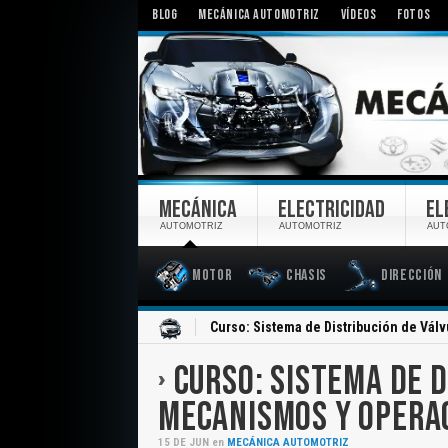
BLOG
MECÁNICA AUTOMOTRIZ
VÍDEOS
FOTOS
MECÁNICA
ELECTRICIDAD
EL
AUTOMOTRIZ
AUTOMOTRIZ
AUT
Motor
Chasis
Dirección
Inicio
Curso: Sistema de Distribución de Vál
CURSO: SISTEMA DE D
MECANISMOS Y OPERA
15
DE
JUN
en
MECÁNICA AUTOMOTRIZ