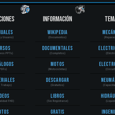
CIONES
INFORMACIÓN
TEM
nuales
Wikipedia
Mecán
r y Usuario)
(Documentos)
(Repara
ursos
Documentales
Electri
ivos PPTs)
(Completos)
(Eléctr
álogos
Motos
Electr
PDFs)
(Motocicletas)
(Circui
eriales
Descargar
Neumá
a Trabajo)
(Gratuitos)
(Capacit
ídeos
Libros
Hidráu
Calidad FHD)
(Sin Registrarse)
(Líquid
otos
Gratis
Ingeni