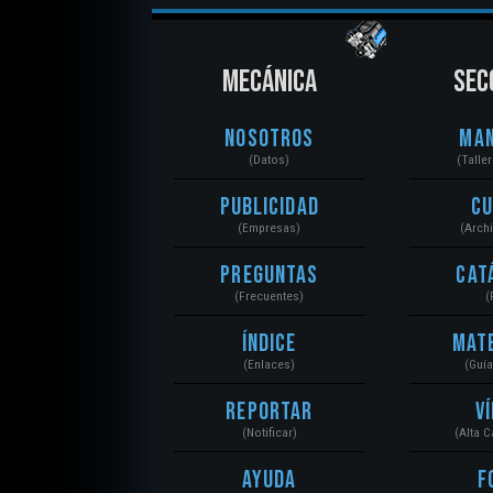
MECÁNICA
SEC
Nosotros
Ma
(Datos)
(Talle
Publicidad
C
(Empresas)
(Arch
Preguntas
Cat
(Frecuentes)
(
Índice
Mat
(Enlaces)
(Guí
Reportar
V
(Notificar)
(Alta 
Ayuda
F