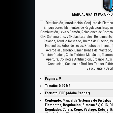
MANUAL GRATIS PARA PRO
Distribución, Introducción, Conjunto de Elemen
Empujadores, Elementos de Regulación, Esquema B
Combustión, Leva o Camón, Relaciones de Compre
Ohv, Sistema Ohc, Válvulas Laterales, Rendimiento
Palanca, Tornillo Roscado, Tuerca de Fijación, V
Encendido, Árbol de Levas, Efectos de Inercia,
Aceros al Carbono, Dimensiones del Vástago, V
Tensión Gradual, Ciclo Teórico, Mecánico, Tramos 
Apertura, Cojinetes Antifricción, Órganos Auxi
Conducido, Cadena de Rodillos, Tensor, Piñón
Basculante y Oscil
Páginas: 9
Tamaño: 0.49 MB
Formato: PDF (Adobe Reader)
Contenido:
Manual de
Sistemas de Distribuci
Elementos, Regulación, Sistema SV, OHC, OH
Regulador, Culata, Cono, Vástago, Rebaje, R