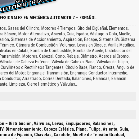
FESIONALES EN MECÁNICA AUTOMOTRIZ – ESPAÑOL
tos, Gases del Cilindro, Motores 4 Tiempos, Giro del Cigüeñal, Elementos,
ásico, Motor Alternativo, Asiento, Guía, Fijador, Vástago o Cola, Muelle,
sión, Sistemas de Accionamiento, Aspiración, Escape, Sistema SV, Sistema
 Térmico, Cámara de Combustión, Volumen, Levas en Bloque, Varilla Metálica,
álvulas en Culata, Bomba de Combustible, Bomba de Aceite, Distribuidor del
 Transmisión, Motores, Cabezal, Cono, Rebaje, Diámetro, Aceros al Cromo,
álvulas de Cabeza Esférica, Válvula de Cabeza Plana, Válvulas de Tulipa,
Curvilíneos o Rectilíneos Tangentes, Circulo Base, Flanco, Cresta, Ángulo de
liares del Motor, Engranaje, Transmisión, Engranaje Conductor, Intermedio,
 Conductor, Arrastrado, Correa Dentada, Balancines, Palancas, Balancín
ante, Limpieza, Cierre Hermético y Válvulas….
ón – Distribución, Válvulas, Levas, Empujadores, Balancines,
V, Dimensionamiento, Cabeza Esférica, Plana, Tulipa, Asiento, Guía,
anura de Fijación, Chavetas, Cazolete, Muelle de Tensión Gradual,