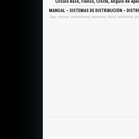
Círculo Base, Flanco, Cresta, Ángulo de Ape
MANUAL – SISTEMAS DE DISTRIBUCIÓN – DISTR