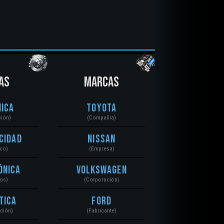
AS
MARCAS
ica
Toyota
ción)
(Compañía)
cidad
Nissan
ico)
(Empresa)
ónica
Volkswagen
tos)
(Corporación)
tica
Ford
ación)
(Fabricante)