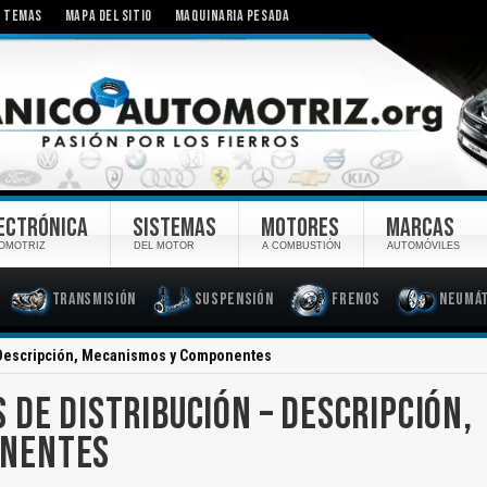
TEMAS
MAPA DEL SITIO
MAQUINARIA PESADA
ECTRÓNICA
SISTEMAS
MOTORES
MARCAS
OMOTRIZ
DEL MOTOR
A COMBUSTIÓN
AUTOMÓVILES
Transmisión
Suspensión
Frenos
Neumát
 Descripción, Mecanismos y Componentes
 DE DISTRIBUCIÓN – DESCRIPCIÓN,
ONENTES