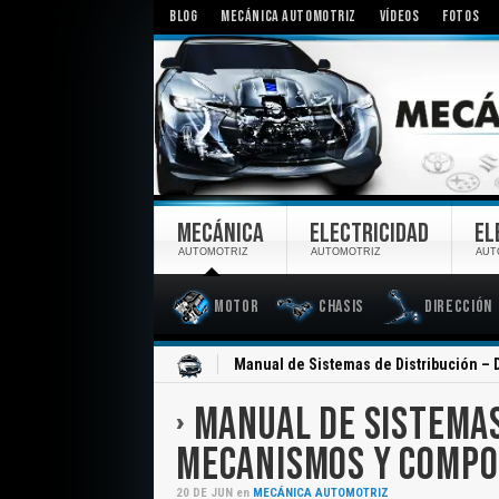
BLOG
MECÁNICA AUTOMOTRIZ
VÍDEOS
FOTOS
MECÁNICA
ELECTRICIDAD
EL
AUTOMOTRIZ
AUTOMOTRIZ
AUT
Motor
Chasis
Dirección
Inicio
Manual de Sistemas de Distribución –
MANUAL DE SISTEMAS
MECANISMOS Y COMP
20
DE
JUN
en
MECÁNICA AUTOMOTRIZ