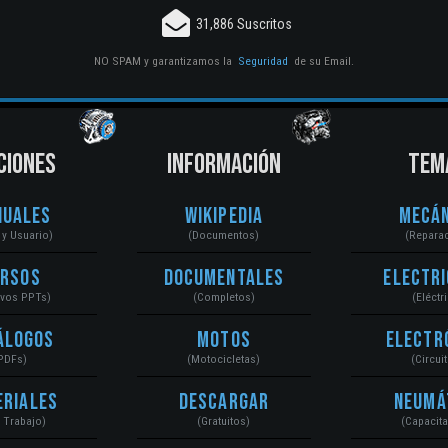
31,886 Suscritos
NO SPAM y garantizamos la
Seguridad
de su Email.
CIONES
INFORMACIÓN
TEM
nuales
Wikipedia
Mecán
r y Usuario)
(Documentos)
(Repara
ursos
Documentales
Electri
ivos PPTs)
(Completos)
(Eléctr
álogos
Motos
Electr
PDFs)
(Motocicletas)
(Circui
eriales
Descargar
Neumá
a Trabajo)
(Gratuitos)
(Capacit