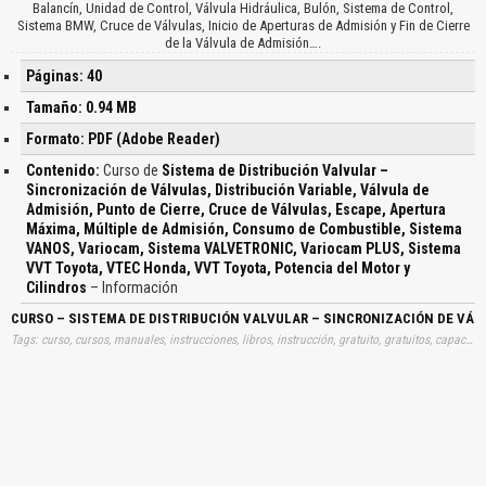
Balancín, Unidad de Control, Válvula Hidráulica, Bulón, Sistema de Control,
Sistema BMW, Cruce de Válvulas, Inicio de Aperturas de Admisión y Fin de Cierre
de la Válvula de Admisión….
Páginas: 40
Tamaño: 0.94 MB
Formato: PDF (Adobe Reader)
Contenido:
Curso de
Sistema de Distribución Valvular –
Sincronización de Válvulas, Distribución Variable, Válvula de
Admisión, Punto de Cierre, Cruce de Válvulas, Escape, Apertura
Máxima, Múltiple de Admisión, Consumo de Combustible, Sistema
VANOS, Variocam, Sistema VALVETRONIC, Variocam PLUS, Sistema
VVT Toyota, VTEC Honda, VVT Toyota, Potencia del Motor y
Cilindros
– Información
CURSO – SISTEMA DE DISTRIBUCIÓN VALVULAR – SINCRONIZACIÓN DE VÁL
Tags: curso, cursos, manuales, instrucciones, libros, instrucción, gratuito, gratuitos, capacitación, entrenamiento, capacitaciones, información, datos, gratis, descargar, sistemas, distribuciones, valvular, sincronizaciones, valvulas, distribuciones, variables, valvulas, admisiones, puntos, cierres, cruces, valvulas, escapes, aperturas, maximas, multiples, admisiones, consumos, combustibles, sistemas, vanos, variocam, sistemas, valvetronic, variocam, plus, sistemas, vvt, toyotas, vtec, hondas, vvt, toyotas, potencias, motores, cilindros, aprender, descargas