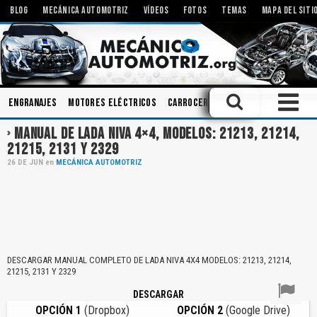
BLOG
MECÁNICA AUTOMOTRIZ
VÍDEOS
FOTOS
TEMAS
MAPA DEL SITI
Engranajes
Motores Eléctricos
Carrocerias
Rodamientos
Tec
MANUAL DE LADA NIVA 4×4, MODELOS: 21213, 21214,
21215, 2131 Y 2329
26
DE
JUN
en
MECÁNICA AUTOMOTRIZ
DESCARGAR MANUAL COMPLETO DE LADA NIVA 4X4 MODELOS: 21213, 21214,
21215, 2131 Y 2329
DESCARGAR
OPCIÓN 1
(Dropbox)
OPCIÓN 2
(Google Drive)