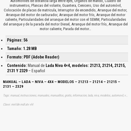
Automóviles de distancia larga entre ejes, Organos de mando, Cuadro de
instrumentos, Plancas del volante, Guantera, Cenicero, Uso del automóvil,
Colocación de placas de matricula, Interruptor de encendido, Arranque del motor,
Arranque del motor de carburador, Arranque del motor frío, Arranque del motor
caliente, Particularidades del arranque del motor con el SEMM, Particularidades
del arranque y de la parada del motor Diesel, Arranque del motor frío, Arranque del
motor caliente, Parada del motor…
Páginas: 56
Tamaño: 1.28 MB
Formato: PDF (Adobe Reader)
Contenido:
Manual de
Lada Niva 4×4, modelos: 21213, 21214, 21215,
2131 Y 2329
– Español
MANUAL – LADA – NIVA – 4X4 – MODELOS – 21213 – 21214 – 21215 –
2131 – 2329
Tags: manual, instrucciones, manuales, manualitos, gratis, informacion, lada, niva, modelos, automovil, vehiculo, aprender, descargas
Clave: mnl ldn mdl atv vhl