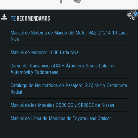
TE
RECOMENDAMOS
Manual de Sistema de Mando del Motor VAZ-21214-10 Lada
Niva
Manual de Motores 1600 Lada Niva
El Título es incorrecto según el contenido.
Curso de Transmisión 4X4 – Árboles y Semiárboles en
Automóvil y Todoterreno
Texto o Imagen de portada son erróneos.
No carga o no se visualiza el contenido.
Catálogo de Neumáticos de Pasajero, SUV, 4×4 y Camioneta
Radial
Reportar otro tipo de error...
Manual de los Modelos CD20 QG y SR20DE de Nissan
Manual de Línea de Modelos de Toyota Land Cruiser