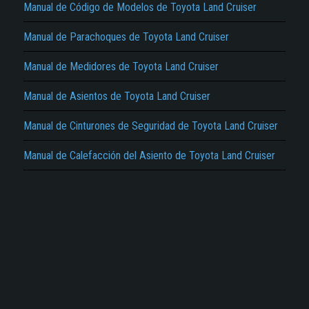
Manual de Código de Modelos de Toyota Land Cruiser
Manual de Parachoques de Toyota Land Cruiser
Manual de Medidores de Toyota Land Cruiser
El Título es incorrecto según el contenido.
Manual de Asientos de Toyota Land Cruiser
Texto o Imagen de portada son erróneos.
Manual de Cinturones de Seguridad de Toyota Land Cruiser
No carga o no se visualiza el contenido.
Manual de Calefacción del Asiento de Toyota Land Cruiser
Reportar otro tipo de error...