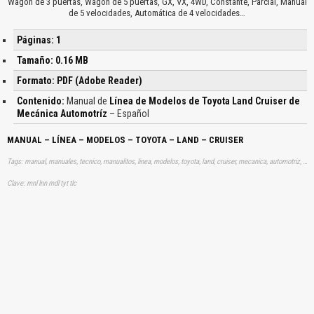
Wagon de 3 puertas, Wagon de 5 puertas, GX, VX, 4WD, Constante, Parcial, Manual
de 5 velocidades, Automática de 4 velocidades…
Páginas: 1
Tamaño: 0.16 MB
Formato: PDF (Adobe Reader)
Contenido:
Manual de
Línea de Modelos de Toyota Land Cruiser de
Mecánica Automotríz
– Español
MANUAL – LÍNEA – MODELOS – TOYOTA – LAND – CRUISER
Tags: manual, manuales, tecnico, manualitos, linea, modelos, toyota, land, cruiser, mecanica, automotriz, aprender, descargas
Clave: mnl lnn mdl tyt tlc