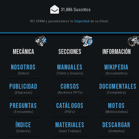
31,886 Suscritos
NO SPAM y garantizamos la
Seguridad
de su Email.
MECÁNICA
SECCIONES
INFORMACIÓN
Nosotros
Manuales
Wikipedia
(Datos)
(Taller y Usuario)
(Documentos)
Publicidad
Cursos
Documentales
(Empresas)
(Archivos PPTs)
(Completos)
Preguntas
Catálogos
Motos
(Frecuentes)
(PDFs)
(Motocicletas)
Índice
Materiales
Descargar
(Enlaces)
(Guía Trabajo)
(Gratuitos)