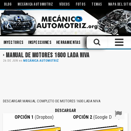
BLOG
MECÁNICA AUTOMOTRIZ
VÍDEOS
FOTOS
TEMAS
MAPA DEL SITI
Inyectores
Inspecciones
Herramientas
Amortiguadores
Motore
MANUAL DE MOTORES 1600 LADA NIVA
26
DE
JUN
en
MECÁNICA AUTOMOTRIZ
DESCARGAR MANUAL COMPLETO DE MOTORES 1600 LADA NIVA
DESCARGAR
OPCIÓN 1
(Dropbox)
OPCIÓN 2
(Google Drive)