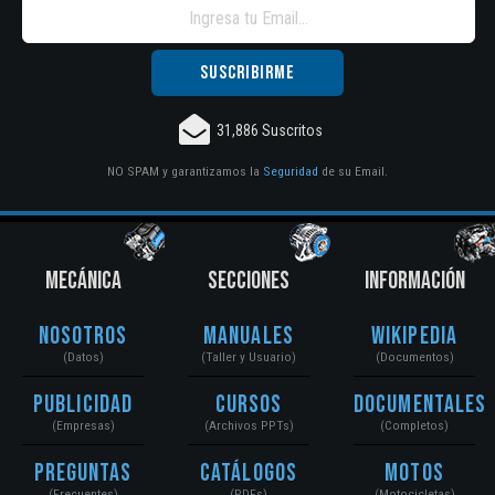
31,886 Suscritos
NO SPAM y garantizamos la
Seguridad
de su Email.
MECÁNICA
SECCIONES
INFORMACIÓN
Nosotros
Manuales
Wikipedia
(Datos)
(Taller y Usuario)
(Documentos)
Publicidad
Cursos
Documentales
(Empresas)
(Archivos PPTs)
(Completos)
Preguntas
Catálogos
Motos
(Frecuentes)
(PDFs)
(Motocicletas)