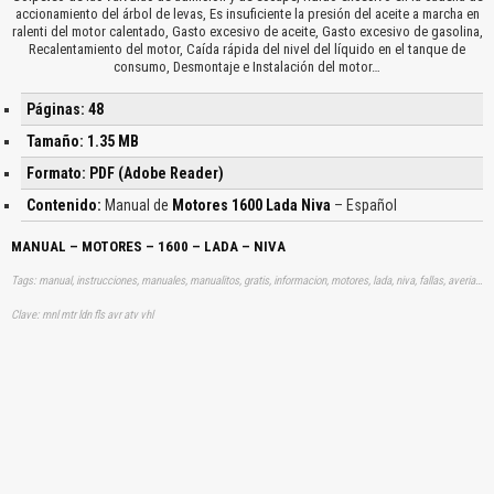
accionamiento del árbol de levas, Es insuficiente la presión del aceite a marcha en
ralenti del motor calentado, Gasto excesivo de aceite, Gasto excesivo de gasolina,
Recalentamiento del motor, Caída rápida del nivel del líquido en el tanque de
consumo, Desmontaje e Instalación del motor…
Páginas: 48
Tamaño: 1.35 MB
Formato: PDF (Adobe Reader)
Contenido:
Manual de
Motores 1600 Lada Niva
– Español
MANUAL – MOTORES – 1600 – LADA – NIVA
Tags: manual, instrucciones, manuales, manualitos, gratis, informacion, motores, lada, niva, fallas, averias, automovil, vehiculo, aprender, descargas
Clave: mnl mtr ldn fls avr atv vhl