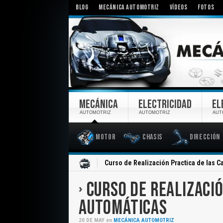
BLOG
MECÁNICA AUTOMOTRIZ
VÍDEOS
FOTOS
MECÁNICA
ELECTRICIDAD
EL
AUTOMOTRIZ
AUTOMOTRIZ
AUT
Motor
Chasis
Dirección
Inicio
Curso de Realización Practica de las C
CURSO DE REALIZACIÓ
AUTOMÁTICAS
20
DE
MAY
en
MECÁNICA AUTOMOTRIZ