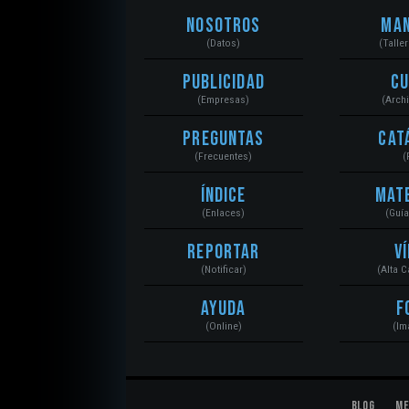
Nosotros
Ma
(Datos)
(Talle
Publicidad
C
(Empresas)
(Arch
Preguntas
Cat
(Frecuentes)
(
Índice
Mat
(Enlaces)
(Guí
Reportar
V
(Notificar)
(Alta 
Ayuda
F
(Online)
(Im
Blog
Me