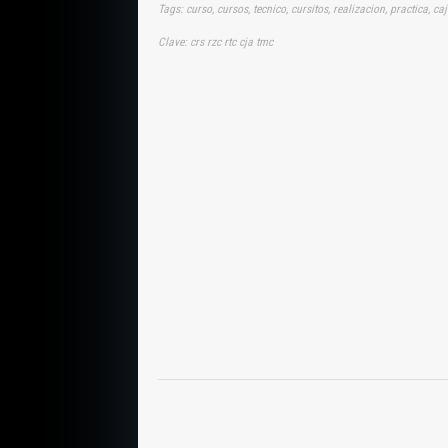
Tags: curso, cursos, tecnico, cursitos, realizacion, practica, c
Clave: crs rzc rtc cja tmc