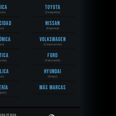
ica
Toyota
ción)
(Compañía)
cidad
Nissan
ico)
(Empresa)
ónica
Volkswagen
tos)
(Corporación)
tica
Ford
ación)
(Fabricante)
lica
Hyundai
os)
(Grupo)
ería
Más Marcas
gías)
aria Pesada