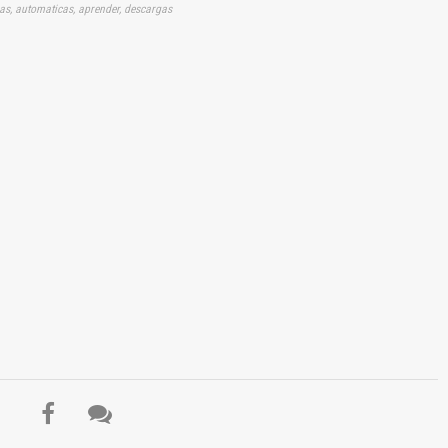
ajas, automaticas, aprender, descargas
El Título es incorrecto según el contenido.
Texto o Imagen de portada son erróneos.
No carga o no se visualiza el contenido.
Reportar otro tipo de error...