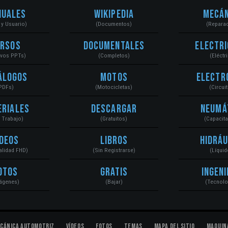
nuales
Wikipedia
Mecán
r y Usuario)
(Documentos)
(Repara
ursos
Documentales
Electri
ivos PPTs)
(Completos)
(Eléctr
álogos
Motos
Electr
PDFs)
(Motocicletas)
(Circui
eriales
Descargar
Neumá
a Trabajo)
(Gratuitos)
(Capacit
ídeos
Libros
Hidráu
Calidad FHD)
(Sin Registrarse)
(Líquid
otos
Gratis
Ingeni
ágenes)
(Bajar)
(Tecnolo
cánica Automotriz
Vídeos
Fotos
Temas
Mapa del Sitio
Maquin