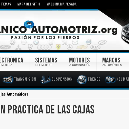
TEMAS
MAPA DEL SITIO
MAQUINARIA PESADA
ECTRÓNICA
SISTEMAS
MOTORES
MARCAS
OMOTRIZ
DEL MOTOR
A COMBUSTIÓN
AUTOMÓVILES
Transmisión
Suspensión
Frenos
Neumát
ajas Automáticas
N PRACTICA DE LAS CAJAS