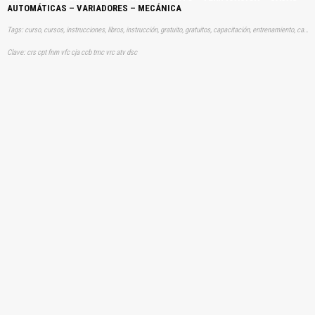
AUTOMÁTICAS – VARIADORES – MECÁNICA
Tags: curso, cursos, instrucciones, libros, instrucción, gratuito, gratuitos, capacitación, entrenamiento, capacitaciones, información, datos, gratis, descargar, vehículo, vehículos, autos, auto, coche, coches, automóvil, automovil, automóviles, automoviles, funcionamientos, verificaciones, automaticas, automáticos, descargas, automotrices
Clave: crs cpt fnm vfc cja ccb tmc vrc atv dsc