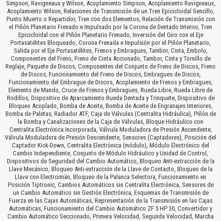
Simpson, Ravigneaux y Wilson, Acoplamiento Simpson, Acoplamiento Ravigneaux,
Acoplamiento Wilson, Relaciones de Transmisión de un Tren Epicicloidal Sencillo,
Punto Muerto o Repartidor, Tren con dos Elementos, Relación de Transmisión con
el Piñón Planetario Frenado e Impulsado por la Corona de Dentado Interior, Tren
Epicicloidal con el Piñón Planetario Frenado, Inversión del Giro con el Eje
Portasatélites Bloqueado, Corona Frenada e Impulsión por el Piñón Planetario,
Salida por el Eje Portasatélites, Frenos y Embragues, Tambor, Cinta, Embolo,
Componentes del Freno, Freno de Cinta Accionado, Tambor, Cinta y Tornillo de
Reglaje, Paquete de Discos, Componentes del Conjunto de Freno de Discos, Freno
de Discos, Funcionamiento del Freno de Discos, Embragues de Discos,
Funcionamiento del Embrague de Discos, Acoplamiento de Frenos y Embragues,
Elemento de Mando, Cruce de Frenos y Embragues, Rueda Libre, Rueda Libre de
Rodillos, Dispositivo de Aparcamiento Rueda Dentada y Trinquete, Dispositivo de
Bloqueo Acoplado, Bomba de Aceite, Bomba de Aceite de Engranajes Interiores,
Bomba de Paletas, Radiador ATF, Caja de Válvulas (Centralita Hidráulica), Piñón de
la Bomba y Canalizaciones de la Caja de Válvulas, Bloque Hidráulico con
Centralita Electrónica Incorporada, Válvula Moduladora de Presión Ascendente,
Válvula Moduladora de Presión Descendente, Sensores (Captadores), Posición del
Captador Kick-Down, Centralita Electrónica (módulo), Módulo Electrónico del
Cambio Independiente, Conjunto de Módulo Hidráulico y Unidad de Control,
Dispositivos de Seguridad del Cambio Automático, Bloqueo Anti-extracción de la
Llave Mecánico, Bloqueo Anti-extracción de la Llave de Contacto, Bloqueo de la
Llave con Electroimán, Bloqueo de la Palanca Selectora, Funcionamiento en
Posición Tiptronic, Cambios Automáticos sin Centralita Electrónica, Sensores de
un Cambio Automático sin Gestión Electrónica, Esquemas de Transmisión de
Fuerza en las Cajas Automáticas, Representación de la Transmisión en las Cajas
Automáticas, Funcionamiento del Cambio Automático ZF 5 HP 30, Convertidor y
Cambio Automático Seccionado, Primera Velocidad, Segunda Velocidad, Marcha