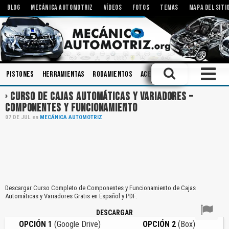
BLOG
MECÁNICA AUTOMOTRIZ
VÍDEOS
FOTOS
TEMAS
MAPA DEL SITI
Pistones
Herramientas
Rodamientos
Aceites
Amortiguadores
CURSO DE CAJAS AUTOMÁTICAS Y VARIADORES –
COMPONENTES Y FUNCIONAMIENTO
07
DE
JUL
en
MECÁNICA AUTOMOTRIZ
Descargar Curso Completo de Componentes y Funcionamiento de Cajas
Automáticas y Variadores Gratis en Español y PDF.
DESCARGAR
OPCIÓN 1
(Google Drive)
OPCIÓN 2
(Box)