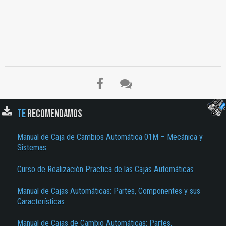
El Título es incorrecto según el contenido.
Texto o Imagen de portada son erróneos.
No carga o no se visualiza el contenido.
Reportar otro tipo de error...
TE
RECOMENDAMOS
Manual de Caja de Cambios Automática 01M – Mecánica y
Sistemas
Curso de Realización Practica de las Cajas Automáticas
Manual de Cajas Automáticas: Partes, Componentes y sus
Características
Manual de Cajas de Cambio Automáticas: Partes,