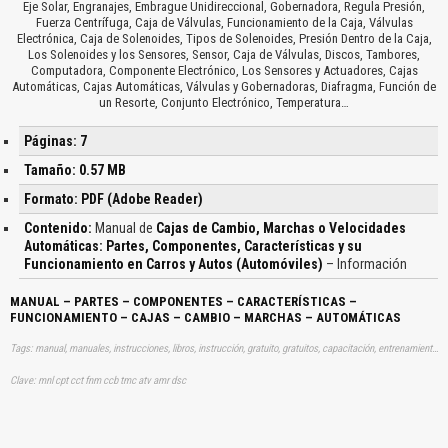
Eje Solar, Engranajes, Embrague Unidireccional, Gobernadora, Regula Presión,
Fuerza Centrífuga, Caja de Válvulas, Funcionamiento de la Caja, Válvulas
Electrónica, Caja de Solenoides, Tipos de Solenoides, Presión Dentro de la Caja,
Los Solenoides y los Sensores, Sensor, Caja de Válvulas, Discos, Tambores,
Computadora, Componente Electrónico, Los Sensores y Actuadores, Cajas
Automáticas, Cajas Automáticas, Válvulas y Gobernadoras, Diafragma, Función de
un Resorte, Conjunto Electrónico, Temperatura…
Páginas: 7
Tamaño: 0.57 MB
Formato: PDF (Adobe Reader)
Contenido:
Manual de
Cajas de Cambio, Marchas o Velocidades
Automáticas: Partes, Componentes, Características y su
Funcionamiento en Carros y Autos (Automóviles)
– Información
MANUAL – PARTES – COMPONENTES – CARACTERÍSTICAS –
FUNCIONAMIENTO – CAJAS – CAMBIO – MARCHAS – AUTOMÁTICAS
Tags: manual, manuales, instrucciones, libros, instrucción, gratuito, gratuitos, capacitación, entrenamiento, capacitaciones, información, datos, gratis, descargar, vehículo, vehículos, autos, auto, coche, coches, automóvil, automovil, automóviles, automoviles, partes, caracteristicas, funcionamientos, automaticas, cambios, aprender, descargas
Clave: mnl cpt cct fnm ccb tmc atv amr dsc