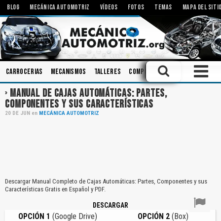
BLOG
MECÁNICA AUTOMOTRIZ
VÍDEOS
FOTOS
TEMAS
MAPA DEL SITI
Carrocerias
Mecanismos
Talleres
Componentes
Bombas
Emb
MANUAL DE CAJAS AUTOMÁTICAS: PARTES,
COMPONENTES Y SUS CARACTERÍSTICAS
20
DE
JUN
en
MECÁNICA AUTOMOTRIZ
Descargar Manual Completo de Cajas Automáticas: Partes, Componentes y sus
Características Gratis en Español y PDF.
DESCARGAR
OPCIÓN 1
(Google Drive)
OPCIÓN 2
(Box)