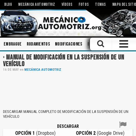
BLOG
MECÁNICA AUTOMOTRIZ
VÍDEOS
FOTOS
TEMAS
MAPA DEL SITI
Embrague
Rodamientos
Modificaciones
Bielas
Bombas
Carroc
MANUAL DE MODIFICACIÓN EN LA SUSPENSIÓN DE UN
VEHÍCULO
16
DE
MAY
en
MECÁNICA AUTOMOTRIZ
DESCARGAR MANUAL COMPLETO DE MODIFICACIÓN DE LA SUSPENSIÓN DE UN
VEHÍCULO
DESCARGAR
OPCIÓN 1
(Dropbox)
OPCIÓN 2
(Google Drive)