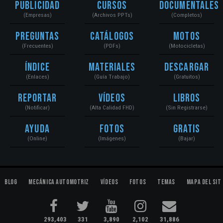
Publicidad
Cursos
Documentales
(Empresas)
(Archivos PPTs)
(Completos)
Preguntas
Catálogos
Motos
(Frecuentes)
(PDFs)
(Motocicletas)
Índice
Materiales
Descargar
(Enlaces)
(Guía Trabajo)
(Gratuitos)
Reportar
Vídeos
Libros
(Notificar)
(Alta Calidad FHD)
(Sin Registrarse)
Ayuda
Fotos
Gratis
(Online)
(Imágenes)
(Bajar)
Blog
Mecánica Automotriz
Vídeos
Fotos
Temas
Mapa del Sit
293,403
331
3,890
2,102
31,886