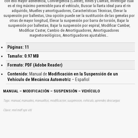
con ello mayor adherencia, Convergencia (Caster), Rines y Llantas, Investigar cuál
es el ring máximo permisible para el vehículo, Buscar la llanta ideal para el rin
adquirido, Muelles y amortiguadores, Características Técnicas, Elevar la
suspensión por ballestas, Una opción puede ser la sustitución de las gemelas por
otras de mayor longitud, Elevar la suspensión por barra de torsión, Bajar la
suspensión por ballestas, Bajar la suspensión por espiral, Modificar Camber,
Modificar Caster, Cambio de Amortiguadores, Amortiguadores
magnetoreológicos, Amortiguadores ajustables…
Páginas: 11
Tamaño: 0.97 MB
Formato: PDF (Adobe Reader)
Contenido:
Manual de
Modificación en la Suspensión de un
Vehículo de Mecánica Automotriz
– Español
MANUAL – MODIFICACIÓN – SUSPENSIÓN – VEHÍCULO
Tags: manual, manuales, manualitos, modificacion, suspension, vehiculo, aprender, descargas
Clave: mnl mdf sps vhl