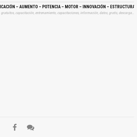
CACIÓN – AUMENTO – POTENCIA – MOTOR – INNOVACIÓN – ESTRUCTURA 
Tags: curso, cursos, instrucciones, libros, instrucción, gratuito, gratuitos, capacitación, entrenamiento, capacitaciones, información, datos, gratis, descargar, vehículo, vehículos, autos, auto, coche, coches, automóvil, automovil, automóviles, automoviles, piezas, modificaciones, aumentos, potncias, poder, motores, innovaciones, electrónicas, electrónicos, descargas, automotrices
El Título es incorrecto según el contenido.
Texto o Imagen de portada son erróneos.
No carga o no se visualiza el contenido.
Reportar otro tipo de error...