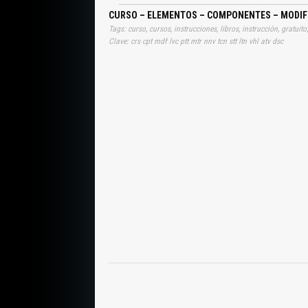
CURSO – ELEMENTOS – COMPONENTES – MODIFI
Clave: crs cpt mdf lvc ptt mtr nnv tcn stt ltn vhl atv dsc