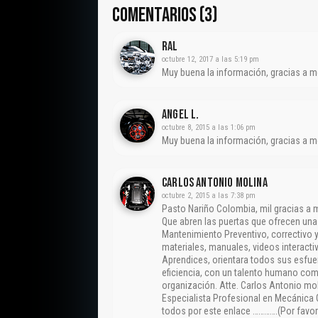
COMENTARIOS (3)
Ral
octubre 12, 2017 a las 5:19 pm
Muy buena la información, gracias a m
Angel L.
octubre 8, 2015 a las 1:06 pm
Muy buena la información, gracias a m
CARLOS ANTONIO MOLINA
octubre 2, 2015 a las 7:38 pm
Pasto Nariño Colombia, mil gracias a
Que abren las puertas que ofrecen un
Mantenimiento Preventivo, correctivo y
materiales, manuales, videos interactiv
Aprendices, orientara todos sus esfue
eficiencia, con un talento humano com
organización. Atte. Carlos Antonio mo
Especialista Profesional en Mecánica 
todos por este enlace ………….(Por favor 