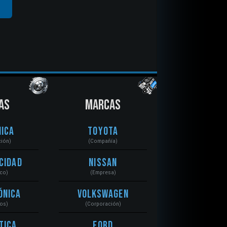
AS
MARCAS
ica
Toyota
ción)
(Compañía)
cidad
Nissan
ico)
(Empresa)
ónica
Volkswagen
tos)
(Corporación)
tica
Ford