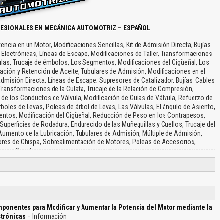
FESIONALES EN MECÁNICA AUTOMOTRIZ – ESPAÑOL
cia en un Motor, Modificaciones Sencillas, Kit de Admisión Directa, Bujías
s Electrónicas, Líneas de Escape, Modificaciones de Taller, Transformaciones
lvulas, Trucaje de émbolos, Los Segmentos, Modificaciones del Cigüeñal, Los
cación y Retención de Aceite, Tubulares de Admisión, Modificaciones en el
dmisión Directa, Líneas de Escape, Supresores de Catalizador, Bujías, Cables
, Transformaciones de la Culata, Trucaje de la Relación de Compresión,
e los Conductos de Válvula, Modificación de Guías de Válvula, Refuerzo de
rboles de Levas, Poleas de árbol de Levas, Las Válvulas, El ángulo de Asiento,
entos, Modificación del Cigüeñal, Reducción de Peso en los Contrapesos,
 Superficies de Rodadura, Endurecido de las Muñequillas y Cuellos, Trucaje del
 Aumento de la Lubricación, Tubulares de Admisión, Múltiple de Admisión,
ores de Chispa, Sobrealimentación de Motores, Poleas de Accesorios,
Conclusiones…
mponentes para Modificar y Aumentar la Potencia del Motor mediante la
ctrónicas
– Información