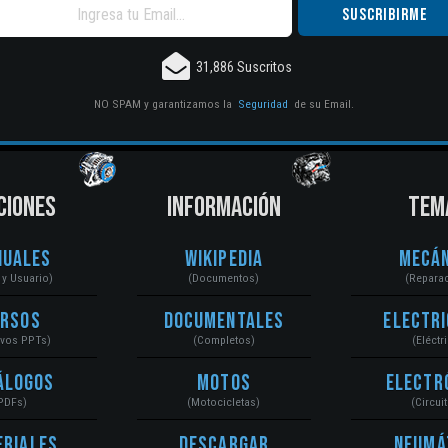
31,886 Suscritos
NO SPAM y garantizamos la
Seguridad
de su Email.
CIONES
INFORMACIÓN
TEM
nuales
Wikipedia
Mecán
r y Usuario)
(Documentos)
(Repara
ursos
Documentales
Electri
ivos PPTs)
(Completos)
(Eléctr
álogos
Motos
Electr
PDFs)
(Motocicletas)
(Circui
eriales
Descargar
Neumá