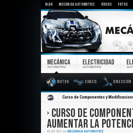
BLOG
MECÁNICA AUTOMOTRIZ
VÍDEOS
FOTOS
MECÁNICA
ELECTRICIDAD
EL
AUTOMOTRIZ
AUTOMOTRIZ
AUT
Motor
Chasis
Dirección
Inicio
Curso de Componentes y Modificacione
CURSO DE COMPONENT
AUMENTAR LA POTENC
02
DE
OCT
en
MECÁNICA AUTOMOTRIZ