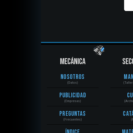
MECÁNICA
SEC
Nosotros
Ma
(Datos)
(Talle
Publicidad
C
(Empresas)
(Arch
Preguntas
Cat
(Frecuentes)
(
Índice
Mat