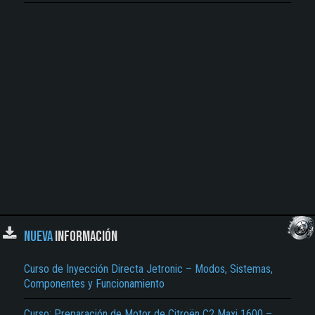
Neumáticos, Amortiguadores, Bosquejo de la Carrocería, Bomba Calorimétrica
Adiabática, Bomba Calorimétrica Adiabática, Capacidad Calorífica Total del
Aparato, Temperatura Final, Elevación de Temperatura, Conjunto Dinamómetro,
Pernos de la Tapa de Válvulas, Templador de la Distribución, Pernos de la Polea de
la Bomba de Agua, Curvas de Desempeño del Motor Trucado, Potencia al Freno…
NUEVA
INFORMACIÓN
Curso de Inyección Directa Jetronic – Modos, Sistemas,
Componentes y Funcionamiento
Curso: Preparación de Motor de Citroën C2 Maxi 1600 –