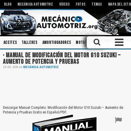
BLOG
MECÁNICA AUTOMOTRIZ
VÍDEOS
FOTOS
TEMAS
MAPA DEL SITI
Aceites
Talleres
Amortiguadores
Motores Eléctricos
Mecani
MANUAL DE MODIFICACIÓN DEL MOTOR G10 SUZUKI –
AUMENTO DE POTENCIA Y PRUEBAS
23
DE
JUN
en
MECÁNICA AUTOMOTRIZ
Descargar Manual Completo: Modificación del Motor G10 Suzuki – Aumento de
Potencia y Pruebas Gratis en Español/PDF.