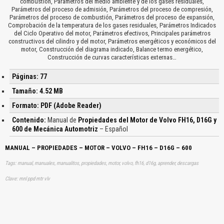
combustión, Parámetros del medio ambiente y de los gases residuales,
Parámetros del proceso de admisión, Parámetros del proceso de compresión,
Parámetros del proceso de combustión, Parámetros del proceso de expansión,
Comprobación de la temperatura de los gases residuales, Parámetros Indicados
del Ciclo Operativo del motor, Parámetros efectivos, Principales parámetros
constructivos del cilindro y del motor, Parámetros energéticos y económicos del
motor, Construcción del diagrama indicado, Balance termo energético,
Construcción de curvas características externas…
Páginas: 77
Tamaño: 4.52 MB
Formato: PDF (Adobe Reader)
Contenido:
Manual de
Propiedades del Motor de Volvo FH16, D16G y
600 de Mecánica Automotriz
– Español
MANUAL – PROPIEDADES – MOTOR – VOLVO – FH16 – D16G – 600
Tags: manual, manuales, manualitos, propiedades, motor, volvo, fh16, d16g, aprender, descargas
Clave: mnl ppd mtr vlv