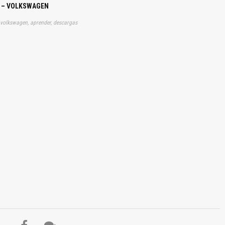
S – VOLKSWAGEN
, volkswagen, aprender, descargas
El Título es incorrecto según el contenido.
Texto o Imagen de portada son erróneos.
No carga o no se visualiza el contenido.
Reportar otro tipo de error...