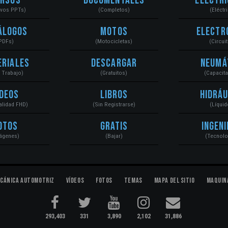
ursos
Documentales
Electri
ivos PPTs)
(Completos)
(Eléctr
álogos
Motos
Electr
PDFs)
(Motocicletas)
(Circui
eriales
Descargar
Neumá
a Trabajo)
(Gratuitos)
(Capacit
ídeos
Libros
Hidráu
Calidad FHD)
(Sin Registrarse)
(Líquid
otos
Gratis
Ingeni
ágenes)
(Bajar)
(Tecnolo
cánica Automotriz
Vídeos
Fotos
Temas
Mapa del Sitio
Maquin
293,403
331
3,890
2,102
31,886