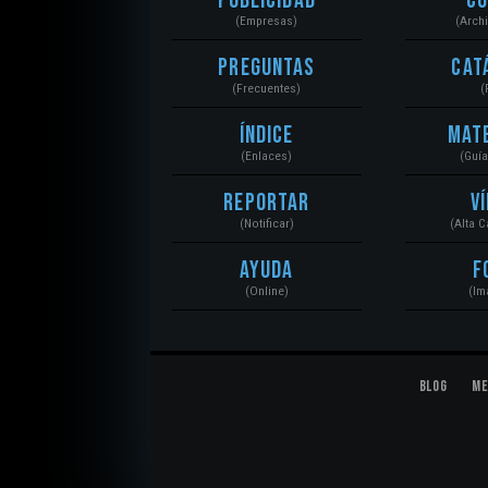
Publicidad
C
(Empresas)
(Arch
Preguntas
Cat
(Frecuentes)
(
Índice
Mat
(Enlaces)
(Guí
Reportar
V
(Notificar)
(Alta 
Ayuda
F
(Online)
(Im
Blog
Me