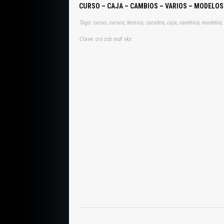
CURSO – CAJA – CAMBIOS – VARIOS – MODELO
Tags: curso, cursos, tecnico, cursitos, caja, cambios, modelos
Clave: crs ccb mdl vks