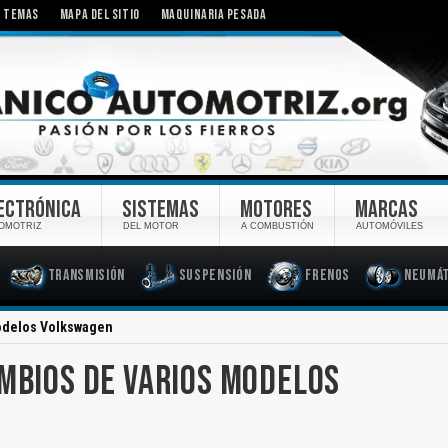
TEMAS
MAPA DEL SITIO
MAQUINARIA PESADA
ECTRÓNICA
SISTEMAS
MOTORES
MARCAS
OMOTRIZ
DEL MOTOR
A COMBUSTIÓN
AUTOMÓVILES
Transmisión
Suspensión
Frenos
Neumát
Modelos Volkswagen
AMBIOS DE VARIOS MODELOS