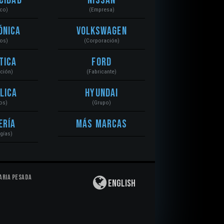
cidad
Nissan
ico)
(Empresa)
ónica
Volkswagen
tos)
(Corporación)
tica
Ford
ación)
(Fabricante)
lica
Hyundai
os)
(Grupo)
ería
Más Marcas
gías)
aria Pesada
English