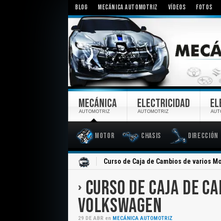
BLOG
MECÁNICA AUTOMOTRIZ
VÍDEOS
FOTOS
MECÁNICA
ELECTRICIDAD
EL
AUTOMOTRIZ
AUTOMOTRIZ
AUT
Motor
Chasis
Dirección
Inicio
Curso de Caja de Cambios de varios 
CURSO DE CAJA DE C
VOLKSWAGEN
29
DE
ABR
en
MECÁNICA AUTOMOTRIZ