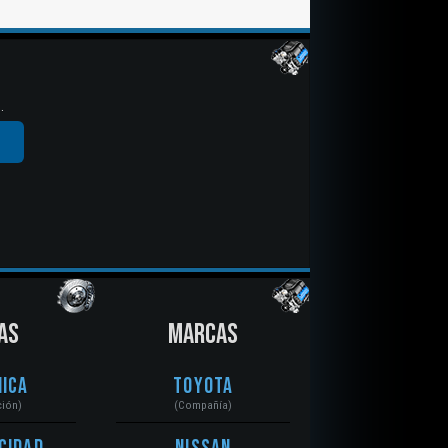
.
AS
MARCAS
ica
Toyota
ción)
(Compañía)