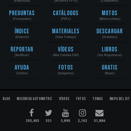
(Empresas)
(Archivos PPTs)
(Completos)
Preguntas
Catálogos
Motos
(Frecuentes)
(PDFs)
(Motocicletas)
Índice
Materiales
Descargar
(Enlaces)
(Guía Trabajo)
(Gratuitos)
Reportar
Vídeos
Libros
(Notificar)
(Alta Calidad FHD)
(Sin Registrarse)
Ayuda
Fotos
Gratis
(Online)
(Imágenes)
(Bajar)
Blog
Mecánica Automotriz
Vídeos
Fotos
Temas
Mapa del Sit
293,403
331
3,890
2,102
31,886