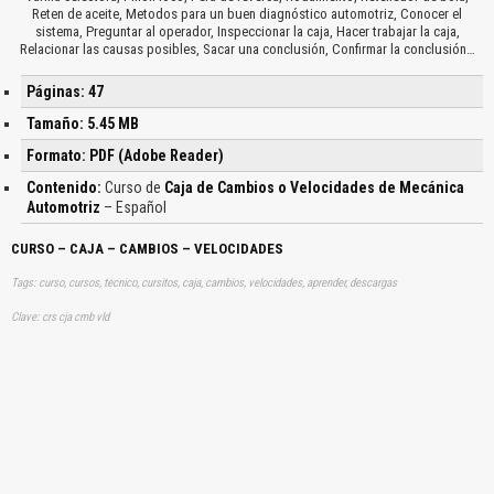
Reten de aceite, Metodos para un buen diagnóstico automotriz, Conocer el
sistema, Preguntar al operador, Inspeccionar la caja, Hacer trabajar la caja,
Relacionar las causas posibles, Sacar una conclusión, Confirmar la conclusión…
Páginas: 47
Tamaño: 5.45 MB
Formato: PDF (Adobe Reader)
Contenido:
Curso de
Caja de Cambios o Velocidades de Mecánica
Automotriz
– Español
CURSO – CAJA – CAMBIOS – VELOCIDADES
Tags: curso, cursos, tecnico, cursitos, caja, cambios, velocidades, aprender, descargas
Clave: crs cja cmb vld