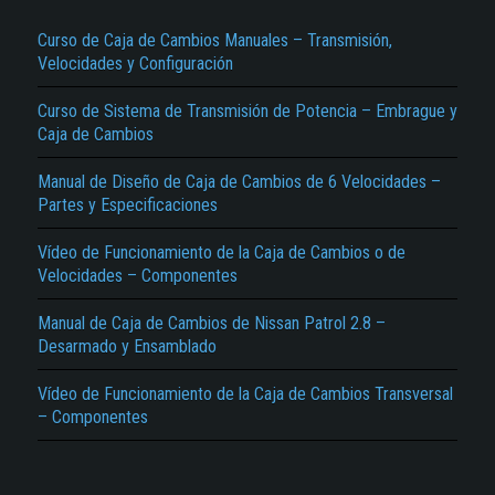
Curso de Caja de Cambios Manuales – Transmisión,
Velocidades y Configuración
Curso de Sistema de Transmisión de Potencia – Embrague y
Caja de Cambios
Manual de Diseño de Caja de Cambios de 6 Velocidades –
Partes y Especificaciones
El Título es incorrecto según el contenido.
Vídeo de Funcionamiento de la Caja de Cambios o de
Texto o Imagen de portada son erróneos.
Velocidades – Componentes
No carga o no se visualiza el contenido.
Manual de Caja de Cambios de Nissan Patrol 2.8 –
Reportar otro tipo de error...
Desarmado y Ensamblado
Vídeo de Funcionamiento de la Caja de Cambios Transversal
– Componentes