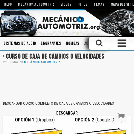
BLOG
MECÁNICA AUTOMOTRIZ
VÍDEOS
FOTOS
TEMAS
MAPA DEL SITI
Sistemas de Audio
Engranajes
Bombas
Aceites
Rodamientos
E
CURSO DE CAJA DE CAMBIOS O VELOCIDADES
29
DE
MAY
en
MECÁNICA AUTOMOTRIZ
DESCARGAR CURSO COMPLETO DE CAJA DE CAMBIOS O VELOCIDADES
DESCARGAR
OPCIÓN 1
(Dropbox)
OPCIÓN 2
(Google Drive)