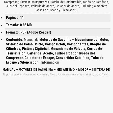
Compresor, Eliminar las Impurezas, Bomba de Combustible, Tapón del Depósito,
Cubre el Depósito, Película de Aceite, Colador de Aceite, Radiador, Atmósfera
Gases de Escape y Silenciador…
Páginas: 11
Tamaño: 0.85 MB
Formato: PDF (Adobe Reader)
Contenido:
Manual de
Motores de Gasolina – Mecanismo del Motor,
Sistema de Combustible, Composición, Componentes, Bloque de
Cilindros, Pistón y Cigüeñal, Mecanismo de Válvula, Correa de
Transmisión, Cárter del Aceite, Turbocargador, Rueda del
Compresor, Colector de Escape, Convertidor Catalítico, Tubo de
Escape y Silenciador
– Información
MANUAL – MOTORES DE GASOLINA – MECANISMO – MOTOR – SISTEMA DE CO
Tags: manual, instrucciones, manuales, libros, instrucción, gratuito, gratuitos, capacitación, entrenamiento, capacitaciones, información, datos, gratis, descargar, guías, guias, motores, gasolinas, mecanismos, motores, sistemas, combustibles, composiciones, componentes, bloques, cilindros, pistones, ciguenales, mecanismos, valvulas, correas, transmisiones, carter, aceites, turbocargadores, ruedas, compresores, colectores, escapes, convertidores, cataliticos, tubos, escapes, silenciadores, aprender, descargas