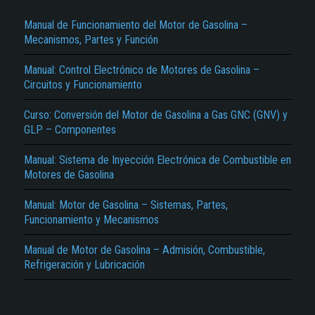
Manual de Funcionamiento del Motor de Gasolina –
Mecanismos, Partes y Función
Manual: Control Electrónico de Motores de Gasolina –
Circuitos y Funcionamiento
Curso: Conversión del Motor de Gasolina a Gas GNC (GNV) y
GLP – Componentes
El Título es incorrecto según el contenido.
Manual: Sistema de Inyección Electrónica de Combustible en
Texto o Imagen de portada son erróneos.
Motores de Gasolina
No carga o no se visualiza el contenido.
Manual: Motor de Gasolina – Sistemas, Partes,
Reportar otro tipo de error...
Funcionamiento y Mecanismos
Manual de Motor de Gasolina – Admisión, Combustible,
Refrigeración y Lubricación