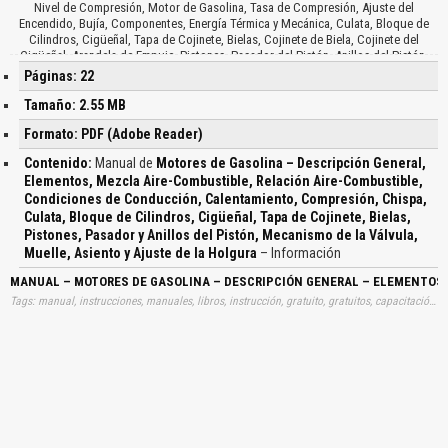
Nivel de Compresión, Motor de Gasolina, Tasa de Compresión, Ajuste del
Encendido, Bujía, Componentes, Energía Térmica y Mecánica, Culata, Bloque de
Cilindros, Cigüeñal, Tapa de Cojinete, Bielas, Cojinete de Biela, Cojinete del
Cigüeñal, Arandela de Empuje, Pistones, Pasador del Pistón, Anillos del Pistón,
Mecanismo de la Válvula, Árbol de Levas, Muelle de Válvula, Asiento de Muelle,
Páginas: 22
Válvula, Cadena de Distribución, Tensor de Cadena, Amortiguador de Vibración,
Rueda Dentada, Orificio de Lubricación, Camisa, Cilindros de Aluminio, Desgaste
Tamaño: 2.55 MB
del Cilindro, Detonación del Pistón, Consumo Anormal del Aceite, Pérdidas de
Formato: PDF (Adobe Reader)
Compresión, Lubricación Insuficiente, Calibre del Cilindro, Calibre del Gorrón,
Desplazamiento del Cigüeñal, Fuerza de Empuje, Golpe del Pistón,
Contenido:
Manual de
Motores de Gasolina – Descripción General,
Funcionamiento, Tamaño del Pistón, Tamaño Estándar y Extragrande, Falda del
Elementos, Mezcla Aire-Combustible, Relación Aire-Combustible,
Pistón, Sistema de Apertura y Cierre, Sincronización de Válvulas, Punto Muerto
Condiciones de Conducción, Calentamiento, Compresión, Chispa,
Superior, Inferior, Cruce de Válvulas y Ajuste de la Holgura…
Culata, Bloque de Cilindros, Cigüeñal, Tapa de Cojinete, Bielas,
Pistones, Pasador y Anillos del Pistón, Mecanismo de la Válvula,
Muelle, Asiento y Ajuste de la Holgura
– Información
MANUAL – MOTORES DE GASOLINA – DESCRIPCIÓN GENERAL – ELEMENTOS –
Tags: manual, instrucciones, manuales, libros, instrucción, gratuito, gratuitos, capacitación, entrenamiento, capacitaciones, información, datos, gratis, descargar, guías, guias, motores, gasolinas, descripciones, generales, elementos, mezclas, aire, combustibles, relaciones, aire, combustibles, condiciones, conducciones, calentamientos, compresiones, chispas, culatas, bloques, cilindros, ciguenales, tapas, cojinetes, bielas, pistones, pasadores, anillos, pistones, mecanismos, valvulas, muelles, asientos, ajustes, holguras, aprender, descargas