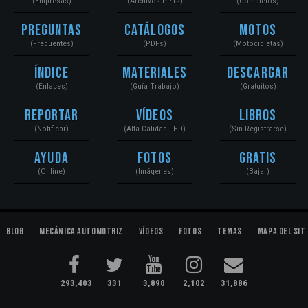
(Empresas)
(Archivos PPTs)
(Completos)
Preguntas
Catálogos
Motos
(Frecuentes)
(PDFs)
(Motocicletas)
Índice
Materiales
Descargar
(Enlaces)
(Guía Trabajo)
(Gratuitos)
Reportar
Vídeos
Libros
(Notificar)
(Alta Calidad FHD)
(Sin Registrarse)
Ayuda
Fotos
Gratis
(Online)
(Imágenes)
(Bajar)
Blog
Mecánica Automotriz
Vídeos
Fotos
Temas
Mapa del Sit
293,403
331
3,890
2,102
31,886