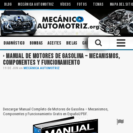
BLOG
MECÁNICA AUTOMOTRIZ
VÍDEOS
FOTOS
TEMAS
MAPA DEL SITI
Diagnóstico
Bombas
Aceites
Bielas
Carrocerias
Inspecciones
MANUAL DE MOTORES DE GASOLINA – MECANISMOS,
COMPONENTES Y FUNCIONAMIENTO
19
DE
JUN
en
MECÁNICA AUTOMOTRIZ
Descargar Manual Completo de Motores de Gasolina – Mecanismos,
Componentes y Funcionamiento Gratis en Español/PDF.