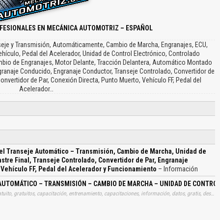
FESIONALES EN MECÁNICA AUTOMOTRIZ – ESPAÑOL
seje y Transmisión, Automáticamente, Cambio de Marcha, Engranajes, ECU,
ículo, Pedal del Acelerador, Unidad de Control Electrónico, Controlado
mbio de Engranajes, Motor Delante, Tracción Delantera, Automático Montado
ngranaje Conducido, Engranaje Conductor, Transeje Controlado, Convertidor de
Convertidor de Par, Conexión Directa, Punto Muerto, Vehículo FF, Pedal del
Acelerador…
el Transeje Automático – Transmisión, Cambio de Marcha, Unidad de
astre Final, Transeje Controlado, Convertidor de Par, Engranaje
 Vehículo FF, Pedal del Acelerador y Funcionamiento
– Información
AUTOMÁTICO – TRANSMISIÓN – CAMBIO DE MARCHA – UNIDAD DE CONTROL
Tags: manual, instrucciones, manuales, libros, instrucción, gratuito, gratuitos, capacitación, entrenamiento, capacitaciones, información, datos, gratis, descargar, guías, guias, descripciones, generales, transejes, automaticos, transmisiones, cambios, marchas, unidades, control, electronicos, tracciones, delanteras, arrastres, finales, transejes, controlados, convertidores, par, engranajes, planetarios, conexiones, directas, puntos, muertos, vehiculos, ff, pedales, aceleradores, funcionamientos, aprender, descargas