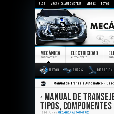
BLOG
MECÁNICA AUTOMOTRIZ
VÍDEOS
FOTOS
MECÁNICA
ELECTRICIDAD
EL
AUTOMOTRIZ
AUTOMOTRIZ
AUT
Motor
Chasis
Dirección
Inicio
Manual de Transeje Automático – Desc
MANUAL DE TRANSEJE
TIPOS, COMPONENTES 
13
DE
JUN
en
MECÁNICA AUTOMOTRIZ