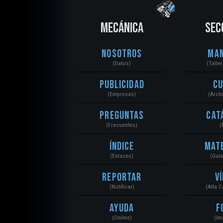
MECÁNICA
SEC
Nosotros
Ma
(Datos)
(Talle
Publicidad
C
(Empresas)
(Arch
Preguntas
Cat
(Frecuentes)
(
Índice
Mat
(Enlaces)
(Guí
Reportar
V
(Notificar)
(Alta 
Ayuda
F
(Online)
(Im