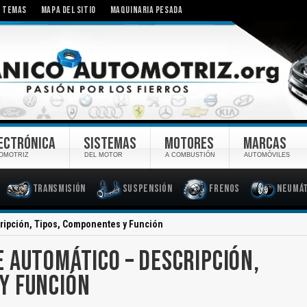
TEMAS
MAPA DEL SITIO
MAQUINARIA PESADA
ECTRÓNICA
SISTEMAS
MOTORES
MARCAS
OMOTRIZ
DEL MOTOR
A COMBUSTIÓN
AUTOMÓVILES
Transmisión
Suspensión
Frenos
Neumát
ripción, Tipos, Componentes y Función
 AUTOMÁTICO – DESCRIPCIÓN,
Y FUNCIÓN