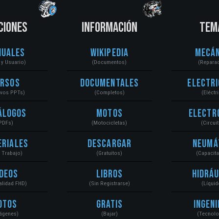
CIONES
INFORMACIÓN
TEM
nuales
Wikipedia
Mecán
r y Usuario)
(Documentos)
(Repara
ursos
Documentales
Electri
ivos PPTs)
(Completos)
(Eléctr
álogos
Motos
Electr
PDFs)
(Motocicletas)
(Circui
eriales
Descargar
Neumá
a Trabajo)
(Gratuitos)
(Capacit
ídeos
Libros
Hidráu
Calidad FHD)
(Sin Registrarse)
(Líquid
otos
Gratis
Ingeni
ágenes)
(Bajar)
(Tecnolo