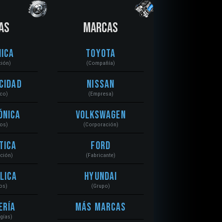
AS
MARCAS
ica
Toyota
ción)
(Compañía)
cidad
Nissan
ico)
(Empresa)
ónica
Volkswagen
tos)
(Corporación)
tica
Ford
ación)
(Fabricante)
lica
Hyundai
os)
(Grupo)
ería
Más Marcas
gías)