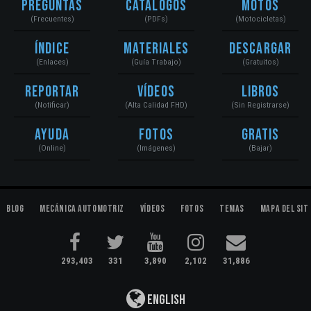
Preguntas
Catálogos
Motos
(Frecuentes)
(PDFs)
(Motocicletas)
Índice
Materiales
Descargar
(Enlaces)
(Guía Trabajo)
(Gratuitos)
Reportar
Vídeos
Libros
(Notificar)
(Alta Calidad FHD)
(Sin Registrarse)
Ayuda
Fotos
Gratis
(Online)
(Imágenes)
(Bajar)
Blog
Mecánica Automotriz
Vídeos
Fotos
Temas
Mapa del Sit
293,403
331
3,890
2,102
31,886
English