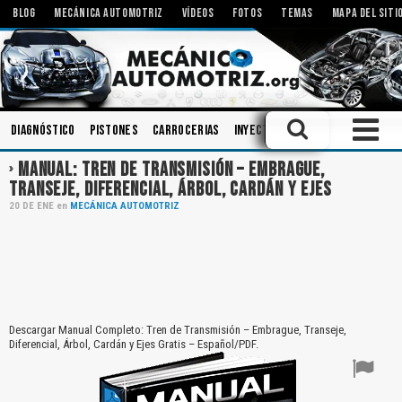
BLOG
MECÁNICA AUTOMOTRIZ
VÍDEOS
FOTOS
TEMAS
MAPA DEL SITI
Diagnóstico
Pistones
Carrocerias
Inyectores
Mecanismos
Si
MANUAL: TREN DE TRANSMISIÓN – EMBRAGUE,
TRANSEJE, DIFERENCIAL, ÁRBOL, CARDÁN Y EJES
20
DE
ENE
en
MECÁNICA AUTOMOTRIZ
Descargar Manual Completo: Tren de Transmisión – Embrague, Transeje,
Diferencial, Árbol, Cardán y Ejes Gratis – Español/PDF.