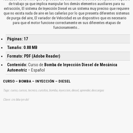
de trabajo ya que implica manipular los demás elementos auxiliares para su
extracción, El sistema de Inyección Diesel es un sistema muy preciso que requiere
que no exista nada de aire en las cañerías por lo que presenta diferentes sistemas
de purga del aire, El variador de Velocidad es un dispositivo que es necesario
para que el motor funcione correctamente en sus diferentes etapas de
funcionamiento…
Páginas: 17
Tamaño: 0.88 MB
Formato: PDF (Adobe Reader)
Contenido:
Curso de
Bomba de Inyección Diesel de Mecánica
Automotriz
– Español
CURSO – BOMBA – INYECCIÓN – DIESEL
Tags: curso, cursos, tecnico, cursitos, bomba, inyeccion, diesel, aprender, descargas
Clave: crs bba iyn dsl