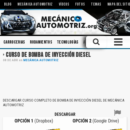
BLOG
MECÁNICA AUTOMOTRIZ
VÍDEOS
FOTOS
TEMAS
MAPA DEL SITI
Carrocerias
Rodamientos
Tecnologías
Amortiguadores
Modific
CURSO DE BOMBA DE INYECCIÓN DIESEL
08
DE
ABR
en
MECÁNICA AUTOMOTRIZ
DESCARGAR CURSO COMPLETO DE BOMBA DE INYECCIÓN DIESEL DE MECÁNICA
AUTOMOTRIZ
DESCARGAR
OPCIÓN 1
(Dropbox)
OPCIÓN 2
(Google Drive)