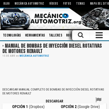
BLOG
MECÁNICA AUTOMOTRIZ
VÍDEOS
FOTOS
TEMAS
MAPA DEL SITI
Tecnologías
Herramientas
Talleres
Rodamientos
Pistones
S
MANUAL DE BOMBAS DE INYECCIÓN DIESEL ROTATIVAS
DE MOTORES RENAULT
15
DE
ABR
en
MECÁNICA AUTOMOTRIZ
DESCARGAR MANUAL COMPLETO DE BOMBAS DE INYECCIÓN DIESEL ROTATIVAS
DE MOTORES RENAULT
DESCARGAR
OPCIÓN 1
(Dropbox)
OPCIÓN 2
(Google Drive)