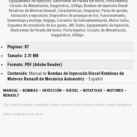
Equipamiento de Inyección, Electroiman de Parada del motor, Porta-Inyector,
Circuito de Alimentación, Diagnóstico, Utillaje, Bombas de Inyección Diesel
Rotativas de Motores Renault, Características, Despieces, Pares de apriete,
Extracción y reposición, Dispositivo de arranque en frio, Funcionamiento,
Desmontaje y montaje, Reglaje, Corrector de Sobrealimentación, Motor turbo,
Esquema de circulación de los gases, J8S Turbo, Equipamiento de Inyección,
Electroiman de Parada del motor, Porta-Inyector, Circuito de Alimentación,
Diagnóstico, Utillaje…
Páginas: 87
Tamaño: 2.31 MB
Formato: PDF (Adobe Reader)
Contenido:
Manual de
Bombas de Inyección Diesel Rotativas de
Motores Renault de Mecánica Automotriz
– Español
MANUAL – BOMBAS – INYECCIÓN – DIESEL – ROTATIVAS – MOTORES –
RENAULT
Tags: manual, manuales, manualitos, bombas, inyeccion, diesel, rotativas, motores, renault, aprender, descargas
Clave: mnl bba iyn dsl ttv mtr rnl