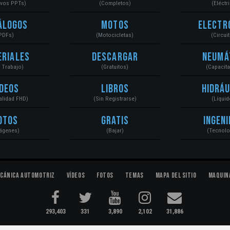
ivos PPTs)
(Completos)
(Eléctr
álogos
Motos
Electr
PDFs)
(Motocicletas)
(Circui
eriales
Descargar
Neumá
a Trabajo)
(Gratuitos)
(Capacit
ídeos
Libros
Hidráu
Calidad FHD)
(Sin Registrarse)
(Líquid
otos
Gratis
Ingeni
ágenes)
(Bajar)
(Tecnolo
cánica Automotriz
Vídeos
Fotos
Temas
Mapa del Sitio
Maquin
293,403
331
3,890
2,102
31,886
ectromecánica...
Condiciones
|