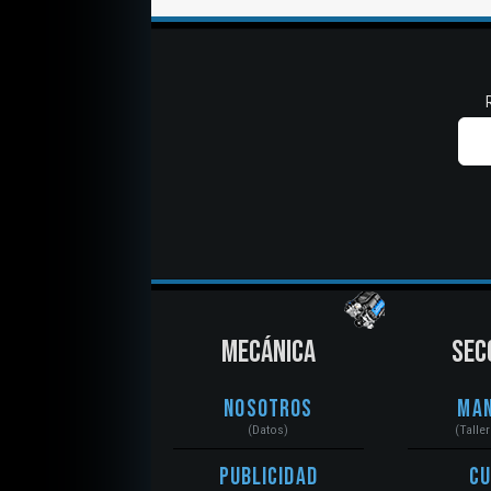
MECÁNICA
SEC
Nosotros
Ma
(Datos)
(Talle
Publicidad
C