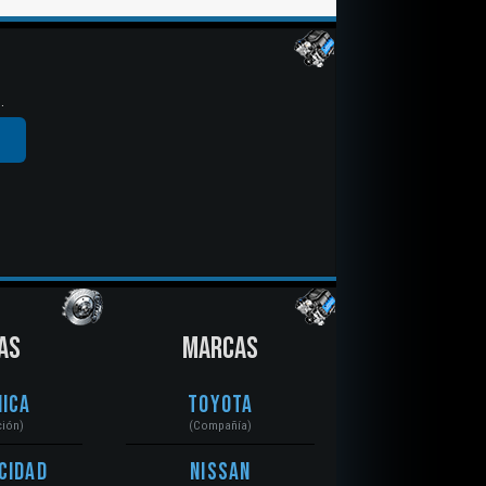
.
AS
MARCAS
ica
Toyota
ción)
(Compañía)
cidad
Nissan