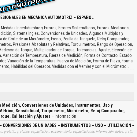
FESIONALES EN MECÁNICA AUTOMOTRIZ – ESPAÑOL
Medidas Incertidumbre y Errores, Errores Sistemáticos, Errores Aleatorios,
dición, Sistema Ingles, Conversiones de Unidades, Algunos Múltiplos y
ta de Corte de un Micrómetro, Freno, Perilla de Trinquete, Reloj Comparador,
etros, Presiones Absolutas y Relativas, Torqui metros, Rango de Operación,
Medición de Torque, Multiplicador de Torque, Tolerancias, Ajuste, Elección de
ón, Variación de Temperatura, Fuerza de Medición, Forma de Contacto, Estado
dor, Variación de la Temperatura, Fuerza de Medición, Forma de Pieza, Forma
ento, Habilidad del Operador, Medidas con el Vernier y con el Micrómetro…
e Medición, Conversiones de Unidades, Instrumentos, Uso y
 Métrico, Sensibilidad, Torquímetro, Micrómetro, Reloj Comparador,
rque, Calibración y Ajustes
– Información
– CONVERSIONES DE UNIDADES – INSTRUMENTOS – USO – UTILIZACIÓN –
Tags: curso, cursos, manuales, instrucciones, libros, instrucción, gratuito, gratuitos, capacitación, entrenamiento, capacitaciones, información, datos, gratis, descargar, metrologias, sistemas, mediciones, conversiones, unidades, instrumentos, usos, utilizaciones, medidas, errores, sistematicos, metricos, sensibilidades, torquimetros, micrometros, reloj, comparadores, manometros, pies, rey, multiplicadores, torques, calibraciones, ajustes, aprender, descargas