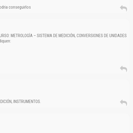
No carga o no se visualiza el contenido.
odria conseguirlos
Reportar otro tipo de error...
e CURSO: METROLOGÍA – SISTEMA DE MEDICIÓN, CONVERSIONES DE UNIDADES
iquen:
DICIÓN, INSTRUMENTOS.