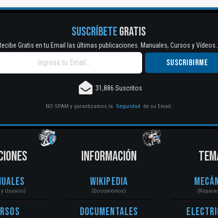
SUSCRÍBETE
GRATIS
Recibe Gratis en tu Email las últimas publicaciones. Manuales, Cursos y Vídeos..
31,886 Suscritos
NO SPAM y garantizamos la
Seguridad
de su Email.
CIONES
INFORMACIÓN
TEM
nuales
Wikipedia
Mecán
r y Usuario)
(Documentos)
(Repara
ursos
Documentales
Electri