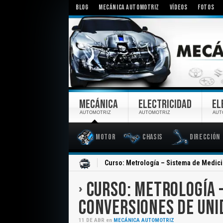
BLOG
MECÁNICA AUTOMOTRIZ
VÍDEOS
FOTOS
MECÁNICA
ELECTRICIDAD
EL
AUTOMOTRIZ
AUTOMOTRIZ
AUT
Motor
Chasis
Dirección
Inicio
Curso: Metrología – Sistema de Medic
CURSO: METROLOGÍA 
CONVERSIONES DE UNI
11
DE
ABR
en
MECÁNICA AUTOMOTRIZ