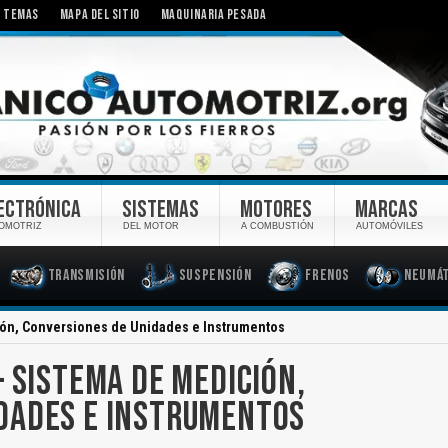
TEMAS
MAPA DEL SITIO
MAQUINARIA PESADA
ECTRÓNICA
SISTEMAS
MOTORES
MARCAS
OMOTRIZ
DEL MOTOR
A COMBUSTIÓN
AUTOMÓVILES
Transmisión
Suspensión
Frenos
Neumát
ión, Conversiones de Unidades e Instrumentos
– SISTEMA DE MEDICIÓN,
DADES E INSTRUMENTOS