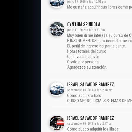
junio 19, 2020 a las 12:58 pm
Me gustaria adquirir sus libros como p
CYNTHIA SPINDOLA
junio 11, 2019 a las 9:41 am
Muy buen dí me interesa su curso d
E INSTRUMENTOS,pero necesito me ind
EL perfil de ingreso del participante.
Horas totales del curso
Objetivo a alcanzar
Costo por persona.
Agradezco su atención.
Israel Salvador Ramirez
septiembre 10, 2018 a las 2:18 pm
Como adquiero libro:
CURSO METROLOGIA, SISTEMAS DE ME
Israel Salvador Ramirez
septiembre 10, 2018 a las 2:17 pm
Como puedo adquirir los libros: