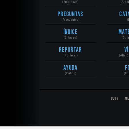
(Empresas)
(Arch
Preguntas
Cat
(Frecuentes)
(
Índice
Mat
(Enlaces)
(Guí
Reportar
V
(Notificar)
(Alta 
Ayuda
F
(Online)
(Im
Blog
Me
© 2020 Mecánica Automotriz. Motores, Sistemas, El