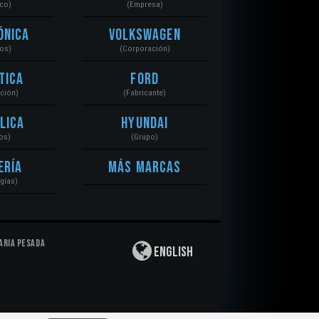
ico)
(Empresa)
ónica
Volkswagen
tos)
(Corporación)
tica
Ford
ación)
(Fabricante)
lica
Hyundai
os)
(Grupo)
ería
Más Marcas
gías)
aria Pesada
English
Privacidad
|
Derechos de Autor
|
Responsabilidad