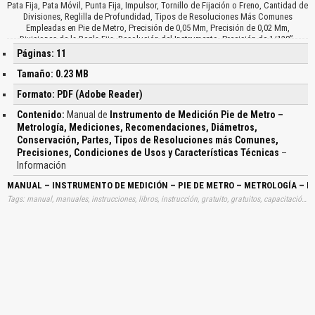
Pata Fija, Pata Móvil, Punta Fija, Impulsor, Tornillo de Fijación o Freno, Cantidad de
Divisiones, Reglilla de Profundidad, Tipos de Resoluciones Más Comunes
Empleadas en Pie de Metro, Precisión de 0,05 Mm, Precisión de 0,02 Mm,
Divisiones de la Regla Fija, Resolución del Instrumento, Precisión de 1/128”,
División del Nonio, Fracciones de Pulgada, Precisión de 0,001”, Milésimos de
Páginas: 11
Pulgada, Condiciones de Uso del Pie de Metro, Patrón, Superficies de Contacto
de la Pieza, Características Técnicas, Longitud, Regla Graduada, Cursor, Trazos
Tamaño: 0.23 MB
Nítidos…
Formato: PDF (Adobe Reader)
Contenido:
Manual de
Instrumento de Medición Pie de Metro –
Metrología, Mediciones, Recomendaciones, Diámetros,
Conservación, Partes, Tipos de Resoluciones más Comunes,
Precisiones, Condiciones de Usos y Características Técnicas
–
Información
MANUAL – INSTRUMENTO DE MEDICIÓN – PIE DE METRO – METROLOGÍA – M
Tags: manual, manuales, instrucciones, libros, instrucción, gratuito, gratuitos, capacitación, entrenamiento, capacitaciones, información, datos, gratis, descargar, instrumentos, pies, metros, metrologías, metrologias, diametros, presiciones, caracteristicas, descargas, automotrices