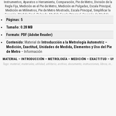
Instrumentos, Aparatos o Herramienta, Comparación, Pie de Metro, División de la
Regla Fija, Medición en el Pie de Metro, Medición en Pulgadas, Escala Principal,
Medición en Milímetros, Pie de Metro Mostrado, Escala Principal, Simplificar la
Fracción, Medida Final, Pulgada, Medida Escala Principal, Fracción de Medida…
Páginas: 5
Tamaño: 0.28 MB
Formato: PDF (Adobe Reader)
Contenido:
Material de
Introducción a la Metrología Automotriz –
Medición, Exactitud, Unidades de Medida, Elementos y Uso del Pie
de Metro
– Información
MATERIAL – INTRODUCCIÓN – METROLOGÍA – MEDICIÓN – EXACTITUD – UNI
Tags: material, materiales, utilidad, utilitario, archivo, documento, instrucciones, libros, instrucción, gratuito, gratuitos, capacitación, capacitaciones, información, datos, gratis, descargar, metrologías, metrologias, introducciones, mediciones, medidas, pies, metros, aprender, descargas