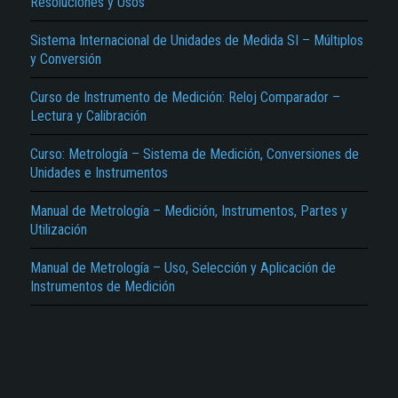
Resoluciones y Usos
Sistema Internacional de Unidades de Medida SI – Múltiplos
y Conversión
Curso de Instrumento de Medición: Reloj Comparador –
Lectura y Calibración
El Título es incorrecto según el contenido.
Curso: Metrología – Sistema de Medición, Conversiones de
Unidades e Instrumentos
Texto o Imagen de portada son erróneos.
Manual de Metrología – Medición, Instrumentos, Partes y
No carga o no se visualiza el contenido.
Utilización
Reportar otro tipo de error...
Manual de Metrología – Uso, Selección y Aplicación de
Instrumentos de Medición