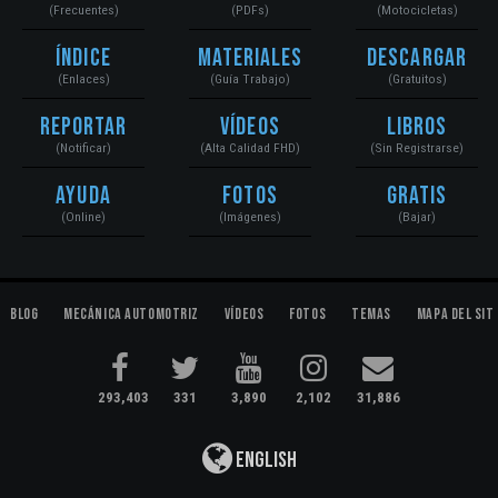
(Frecuentes)
(PDFs)
(Motocicletas)
Índice
Materiales
Descargar
(Enlaces)
(Guía Trabajo)
(Gratuitos)
Reportar
Vídeos
Libros
(Notificar)
(Alta Calidad FHD)
(Sin Registrarse)
Ayuda
Fotos
Gratis
(Online)
(Imágenes)
(Bajar)
Blog
Mecánica Automotriz
Vídeos
Fotos
Temas
Mapa del Sit
293,403
331
3,890
2,102
31,886
English