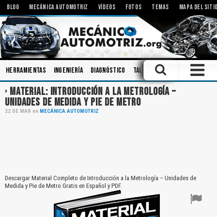
BLOG
MECÁNICA AUTOMOTRIZ
VÍDEOS
FOTOS
TEMAS
MAPA DEL SITI
Herramientas
Ingeniería
Diagnóstico
Talleres
Inyectores
Co
MATERIAL: INTRODUCCIÓN A LA METROLOGÍA –
UNIDADES DE MEDIDA Y PIE DE METRO
22
DE
MAR
en
MECÁNICA AUTOMOTRIZ
Descargar Material Completo de Introducción a la Metrología – Unidades de
Medida y Pie de Metro Gratis en Español y PDF.