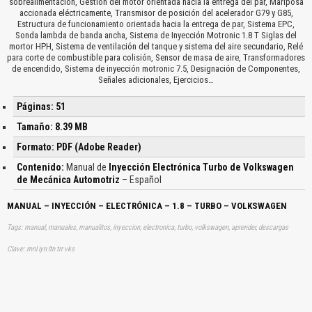
sobrealimentación, Gestión del motor orientada hacia la entrega del par, Mariposa
accionada eléctricamente, Transmisor de posición del acelerador G79 y G85,
Estructura de funcionamiento orientada hacia la entrega de par, Sistema EPC,
Sonda lambda de banda ancha, Sistema de Inyección Motronic 1.8 T Siglas del
mortor HPH, Sistema de ventilación del tanque y sistema del aire secundario, Relé
para corte de combustible para colisión, Sensor de masa de aire, Transformadores
de encendido, Sistema de inyección motronic 7.5, Designación de Componentes,
Señales adicionales, Ejercicios…
Páginas: 51
Tamaño: 8.39 MB
Formato: PDF (Adobe Reader)
Contenido:
Manual de
Inyección Electrónica Turbo de Volkswagen
de Mecánica Automotriz
– Español
MANUAL – INYECCIÓN – ELECTRÓNICA – 1.8 – TURBO – VOLKSWAGEN
Tags: manual, manuales, manualitos, inyeccion, electronica, turbo, volkswagen, aprender, descargas
Clave: mnl iyn ltn trr vks