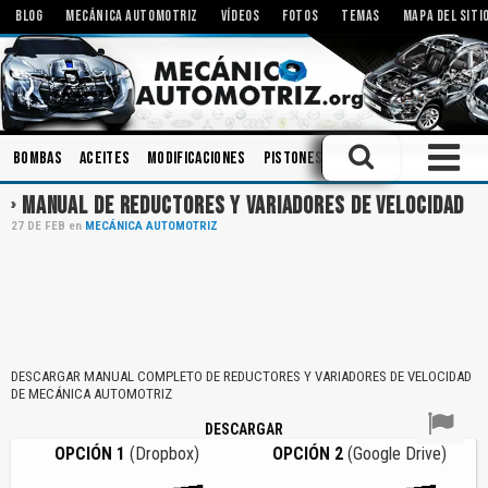
BLOG
MECÁNICA AUTOMOTRIZ
VÍDEOS
FOTOS
TEMAS
MAPA DEL SITI
Bombas
Aceites
Modificaciones
Pistones
Sistemas de Audio
B
MANUAL DE REDUCTORES Y VARIADORES DE VELOCIDAD
27
DE
FEB
en
MECÁNICA AUTOMOTRIZ
DESCARGAR MANUAL COMPLETO DE REDUCTORES Y VARIADORES DE VELOCIDAD
DE MECÁNICA AUTOMOTRIZ
DESCARGAR
OPCIÓN 1
(Dropbox)
OPCIÓN 2
(Google Drive)