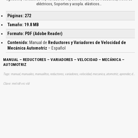
eléctricos, Soportes y acopla. elásticos…
Páginas: 272
Tamaño: 19.8 MB
Formato: PDF (Adobe Reader)
Contenido:
Manual de
Reductores y Variadores de Velocidad de
Mecánica Automotriz
– Español
MANUAL – REDUCTORES – VARIADORES – VELOCIDAD – MECÁNICA –
AUTOMOTRIZ
Tags: manual, manuales, manualitos, reductores, variadores, velocidad, mecanica, atomotriz, aprender, descargas
Clave: mnl rdt vrc vld