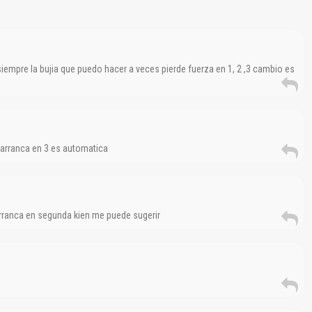
El Título es incorrecto según el contenido.
Texto o Imagen de portada son erróneos.
siempre la bujia que puedo hacer a veces pierde fuerza en 1, 2 ,3 cambio es
No carga o no se visualiza el contenido.
Reportar otro tipo de error...
 arranca en 3 es automatica
rranca en segunda kien me puede sugerir