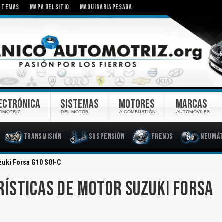
TEMAS
MAPA DEL SITIO
MAQUINARIA PESADA
ECTRÓNICA
SISTEMAS
MOTORES
MARCAS
OMOTRIZ
DEL MOTOR
A COMBUSTIÓN
AUTOMÓVILES
Transmisión
Suspensión
Frenos
Neumát
uzuki Forsa G10 SOHC
ÍSTICAS DE MOTOR SUZUKI FORSA