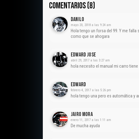
COMENTARIOS (8)
Danilo
mayo 20, 2018 a las 9:24 am
Hola tengo un forsa del 99. Y me falla 
como que se ahogara
Edward Jose
abril 29, 2017 a las 3:27 am
hola necesito el manual mi carro tiene
Edward
febrero 4, 2017 a las 5:26 pm
hola tengo una pero es automática y a
Jairo Mora
enero 11, 2017 a las 1:11 am
De mucha ayuda