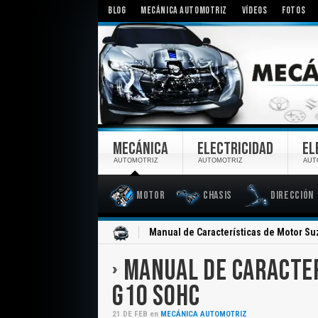
BLOG
MECÁNICA AUTOMOTRIZ
VÍDEOS
FOTOS
MECÁNICA
ELECTRICIDAD
EL
AUTOMOTRIZ
AUTOMOTRIZ
AUT
Motor
Chasis
Dirección
Inicio
Manual de Características de Motor S
MANUAL DE CARACTER
G10 SOHC
21
DE
FEB
en
MECÁNICA AUTOMOTRIZ