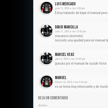
Luis Mercado
julio 11, 2016 a las 4:38 pm
Estoy tratando de bajar el manual pero
David Mancilla
julio 11, 2015 a las 10:45 pm
macanico utomotriz
necesito una ayudad para un manual de
Marcel Veas
abril 4, 2014 a las 10:09 pm
gracias por el manual de suzuki forsa
Manuel
febrero 22, 2014 a las 8:24 pm
es un tema muy interesante y de much
DEJA UN COMENTARIO
Nombre