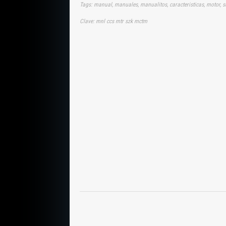
Tags: manual, manuales, manualitos, caracteristicas, motor, s
Clave: mnl ccs mtr szk mctm