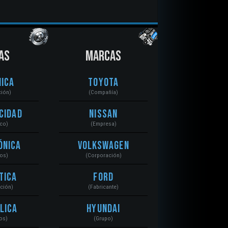
AS
MARCAS
ica
Toyota
ción)
(Compañía)
cidad
Nissan
ico)
(Empresa)
ónica
Volkswagen
tos)
(Corporación)
tica
Ford
ación)
(Fabricante)
lica
Hyundai
os)
(Grupo)