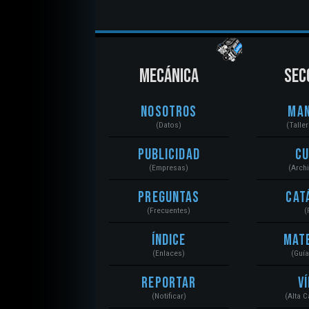
MECÁNICA
SEC
Nosotros
Ma
(Datos)
(Talle
Publicidad
C
(Empresas)
(Arch
Preguntas
Cat
(Frecuentes)
(
Índice
Mat
(Enlaces)
(Guí
Reportar
V
(Notificar)
(Alta 