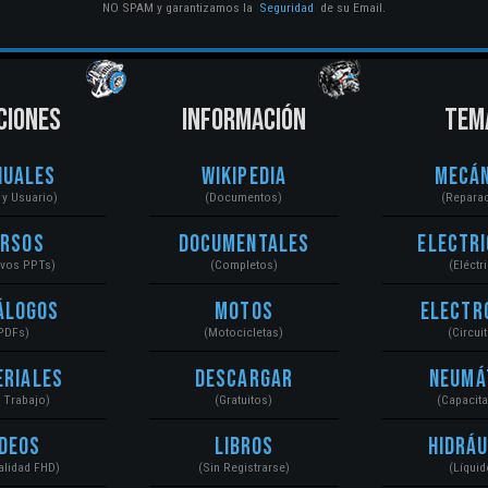
NO SPAM y garantizamos la
Seguridad
de su Email.
CIONES
INFORMACIÓN
TEM
nuales
Wikipedia
Mecán
r y Usuario)
(Documentos)
(Repara
ursos
Documentales
Electri
ivos PPTs)
(Completos)
(Eléctr
álogos
Motos
Electr
PDFs)
(Motocicletas)
(Circui
eriales
Descargar
Neumá
a Trabajo)
(Gratuitos)
(Capacit
ídeos
Libros
Hidráu
Calidad FHD)
(Sin Registrarse)
(Líquid