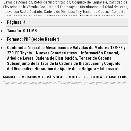
Levas de Admisión, Rotor de Sincronización, Conjunto del Engranaje, Cantidad de
Elevación de la Válvula, Conjunto del Engranaje de Distribución del árbol de Levas,
Leva con Radio Dentado, Cadena de Distribución y Tensor de Cadena, Conjunto
del Tensor de la Cadena, Deslizador de Cadena, Amortiguador de Vibraciones,
Subconjunto de la Tapa de la Cadena de Distribución, Tapa de la Cadena, Inyector
Páginas: 4
de Aceite, Medidor de Tensión, Subconjunto de la Tapa de la Cadena de
Distribución, Conducto de Agua, Conducto del Aceite, Bomba de Agua, Junta de
Tamaño: 0.11 MB
la Bomba de Agua, Conducto de Agua, Inyector de Aceite de la Cadena de
Formato: PDF (Adobe Reader)
Distribución, Conjunto del Dispositivo Hidráulico de Ajuste de la Holgura,
Dispositivo Hidráulico, Émbolo, Conducto del Aceite, Árbol de Levas, Bola de
Contenido:
Manual de
Mecanismo de Válvulas de Motores 1ZR-FE y
Retención, Muelle de la Bola de Retención, Muelle del émbolo, Dispositivo
2ZR-FE Toyota – Nuevas Características – Información General,
Hidráulico de Ajuste de la Holgura…
Árbol de Levas, Cadena de Distribución, Tensor de Cadena,
Subconjunto de la Tapa de la Cadena de Distribución y Conjunto
del Dispositivo Hidráulico de Ajuste de la Holgura
– Información
MANUAL – MECANISMO – VÁLVULAS – MOTORES – TOYOTA – CARACTERÍSTIC
Tags: manual, manuales, instrucciones, libros, instrucción, gratuito, gratuitos, capacitación, entrenamiento, capacitaciones, información, datos, gratis, descargar, vehículo, vehículos, autos, auto, coche, coches, automóvil, automovil, automóviles, automoviles, mecanismos, valvulas, toyotas, caracteristicas, informaciones, arboles, cadenas, distribuciones, tensores, tapas, dispositivos, hidraulicos, ajustes, holguras, descargas, automotrices