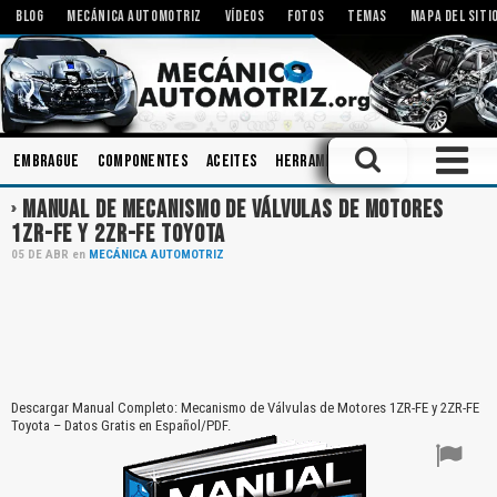
BLOG
MECÁNICA AUTOMOTRIZ
VÍDEOS
FOTOS
TEMAS
MAPA DEL SITI
Embrague
Componentes
Aceites
Herramientas
Ingeniería
Bie
MANUAL DE MECANISMO DE VÁLVULAS DE MOTORES
1ZR-FE Y 2ZR-FE TOYOTA
05
DE
ABR
en
MECÁNICA AUTOMOTRIZ
Descargar Manual Completo: Mecanismo de Válvulas de Motores 1ZR-FE y 2ZR-FE
Toyota – Datos Gratis en Español/PDF.