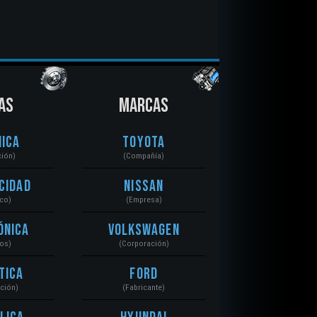
AS
MARCAS
ica
Toyota
ción)
(Compañía)
cidad
Nissan
ico)
(Empresa)
ónica
Volkswagen
tos)
(Corporación)
tica
Ford
ación)
(Fabricante)