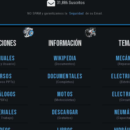
31,886 Suscritos
NO SPAM y garantizamos la
Seguridad
de su Email.
CIONES
INFORMACIÓN
TEM
nuales
Wikipedia
Mecán
r y Usuario)
(Documentos)
(Repara
ursos
Documentales
Electri
ivos PPTs)
(Completos)
(Eléctr
álogos
Motos
Electr
PDFs)
(Motocicletas)
(Circui
eriales
Descargar
Neumá
a Trabajo)
(Gratuitos)
(Capacit