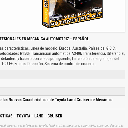
FESIONALES EN MECÁNICA AUTOMOTRIZ – ESPAÑOL
s características, Línea de modelo, Europa, Australia, Países del G.C.C.,
velocidades R150F, Transmisión automática A340F, Transferencia, Diferencial,
 delantero y trasero con el equipo siguiente, La relación de engranajes del
 1GR-FE, Frenos, Dirección, Sistema de control de crucero…
e las Nuevas Características de Toyota Land Cruiser de Mecánica
STICAS – TOYOTA – LAND – CRUISER
ral, nuevas, caracteristicas, toyota, land, cruiser, mecanica, automotriz, aprender, descargas