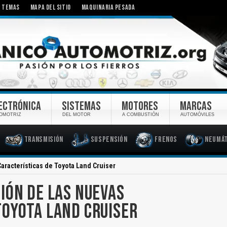
TEMAS
MAPA DEL SITIO
MAQUINARIA PESADA
ECTRÓNICA
SISTEMAS
MOTORES
MARCAS
OMOTRIZ
DEL MOTOR
A COMBUSTIÓN
AUTOMÓVILES
Transmisión
Suspensión
Frenos
Neumát
aracterísticas de Toyota Land Cruiser
IÓN DE LAS NUEVAS
TOYOTA LAND CRUISER