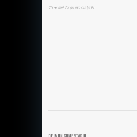
Clave: mnl dcr grl nvo ccs tyt tlc
DEJA UN COMENTARIO