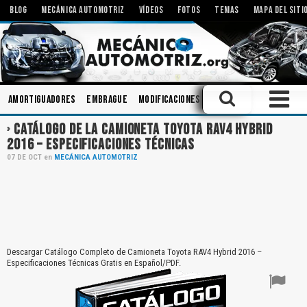
BLOG
MECÁNICA AUTOMOTRIZ
VÍDEOS
FOTOS
TEMAS
MAPA DEL SITI
Amortiguadores
Embrague
Modificaciones
Sistemas de Audio
Ca
CATÁLOGO DE LA CAMIONETA TOYOTA RAV4 HYBRID
2016 – ESPECIFICACIONES TÉCNICAS
07
DE
OCT
en
MECÁNICA AUTOMOTRIZ
Descargar Catálogo Completo de Camioneta Toyota RAV4 Hybrid 2016 –
Especificaciones Técnicas Gratis en Español/PDF.