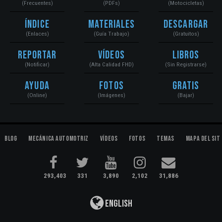
(Frecuentes)
(PDFs)
(Motocicletas)
Índice
Materiales
Descargar
(Enlaces)
(Guía Trabajo)
(Gratuitos)
Reportar
Vídeos
Libros
(Notificar)
(Alta Calidad FHD)
(Sin Registrarse)
Ayuda
Fotos
Gratis
(Online)
(Imágenes)
(Bajar)
Blog
Mecánica Automotriz
Vídeos
Fotos
Temas
Mapa del Sit
293,403
331
3,890
2,102
31,886
English