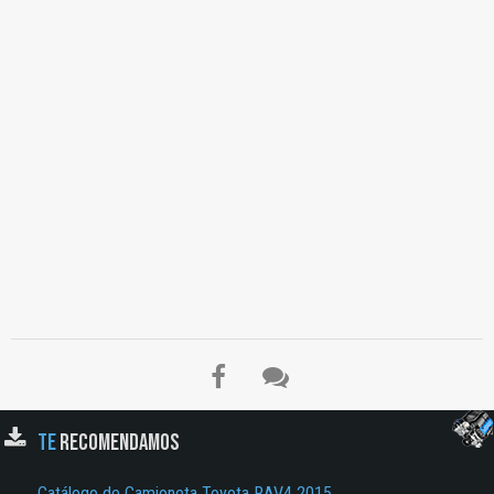
Asiento del Conductor, Asientos Traseros Abatibles, Almacenamiento, Estor Cubre
maletero Retráctil, Seguridad, Asistente de Arranque en Pendiente, Monitor de
ángulo Muerto, Activa, Paquete de Seguridad Toyota Safety Sense, Tranquilidad
Total con Toyota, Programa de Servicio Híbrido Toyota, Servicio de Calidad
Toyota, Bajos Costes de Mantenimiento, Recambios Originales Toyota, Accesorios
Toyota, Garantía Toyota, La Visión Medioambiental del Ciclo de Vida de Toyota,
Diseño y Fabricación, Reducir, Reutilizar, Reciclar, Logística, Conducción y
Servicio, Venta de Vehículos…
TE
RECOMENDAMOS
Catálogo de Camioneta Toyota RAV4 2015